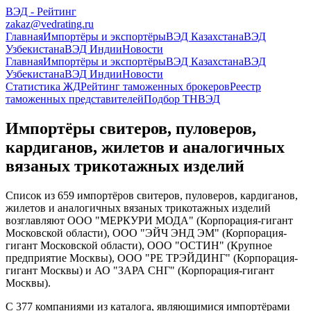
ВЭД - Рейтинг
zakaz@vedrating.ru
Главная
Импортёры и экспортёры
ВЭД Казахстана
ВЭД
Узбекистана
ВЭД Индии
Новости
Главная
Импортёры и экспортёры
ВЭД Казахстана
ВЭД
Узбекистана
ВЭД Индии
Новости
Статистика ЖД
Рейтинг таможенных брокеров
Реестр
таможенных представителей
Подбор ТНВЭД
Импортёры свитеров, пуловеров,
кардиганов, жилетов и аналогичных
вязаных трикотажных изделий
Список из 659 импортёров свитеров, пуловеров, кардиганов,
жилетов и аналогичных вязаных трикотажных изделий
возглавляют ООО "МЕРКУРИ МОДА" (Корпорация-гигант
Московской области), ООО "ЭЙЧ ЭНД ЭМ" (Корпорация-
гигант Московской области), ООО "ОСТИН" (Крупное
предприятие Москвы), ООО "РЕ ТРЭЙДИНГ" (Корпорация-
гигант Москвы) и АО "ЗАРА СНГ" (Корпорация-гигант
Москвы).
С 377 компаниями из каталога, являющимися импортёрами