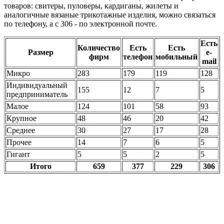
товаров: свитеры, пуловеры, кардиганы, жилеты и
аналогичные вязаные трикотажные изделия, можно связаться
по телефону, а с 306 - по электронной почте.
Есть
Количество
Есть
Есть
Размер
e-
фирм
телефон
мобильный
mail
Микро
283
179
119
128
Индивидуальный
155
12
7
5
предприниматель
Малое
124
101
58
93
Крупное
48
46
20
42
Среднее
30
27
17
28
Прочее
14
7
6
5
Гигант
5
5
2
5
Итого
659
377
229
306