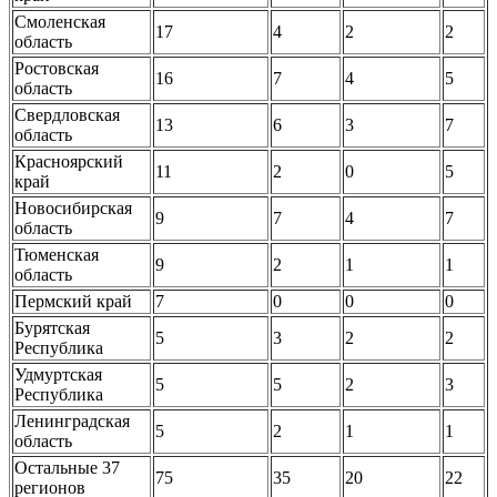
Смоленская
17
4
2
2
область
Ростовская
16
7
4
5
область
Свердловская
13
6
3
7
область
Красноярский
11
2
0
5
край
Новосибирская
9
7
4
7
область
Тюменская
9
2
1
1
область
Пермский край
7
0
0
0
Бурятская
5
3
2
2
Республика
Удмуртская
5
5
2
3
Республика
Ленинградская
5
2
1
1
область
Остальные 37
75
35
20
22
регионов