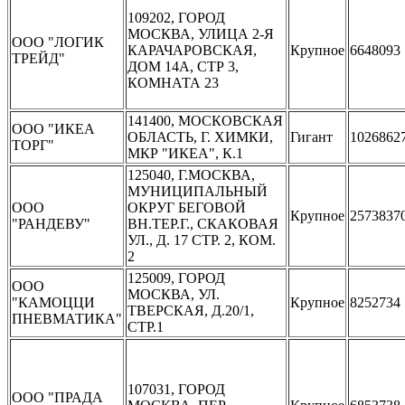
109202, ГОРОД
МОСКВА, УЛИЦА 2-Я
ООО "ЛОГИК
КАРАЧАРОВСКАЯ,
Крупное
6648093
ТРЕЙД"
ДОМ 14А, СТР 3,
КОМНАТА 23
141400, МОСКОВСКАЯ
ООО "ИКЕА
ОБЛАСТЬ, Г. ХИМКИ,
Гигант
1026862
ТОРГ"
МКР "ИКЕА", К.1
125040, Г.МОСКВА,
МУНИЦИПАЛЬНЫЙ
ООО
ОКРУГ БЕГОВОЙ
Крупное
2573837
"РАНДЕВУ"
ВН.ТЕР.Г., СКАКОВАЯ
УЛ., Д. 17 СТР. 2, КОМ.
2
125009, ГОРОД
ООО
МОСКВА, УЛ.
"КАМОЦЦИ
Крупное
8252734
ТВЕРСКАЯ, Д.20/1,
ПНЕВМАТИКА"
СТР.1
107031, ГОРОД
ООО "ПРАДА