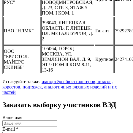
РУС"
НОВОДМИТРОВСКАЯ,
Д. 23, СТР. 3, ЭТАЖ 5
ПОМ. I КОМ. 1
398040, ЛИПЕЦКАЯ
ОБЛАСТЬ, Г. ЛИПЕЦК,
ПАО "НЛМК"
Гигант
7929278
ПЛ. МЕТАЛЛУРГОВ, Д.
2
105064, ГОРОД
ООО
МОСКВА, УЛ.
"БРИСТОЛ-
ЗЕМЛЯНОЙ ВАЛ, Д. 9,
Крупное
2427410
МАЙЕРС
ЭТ 9 ПОМ II КОМ 8-11,
СКВИББ"
13-16
Исследуйте также:
импортёры бюстгальтеров, поясов,
корсетов, подтяжек, аналогичных вязаных изделий и их
частей
Заказать выборку участников ВЭД
Ваше имя
E-mail *