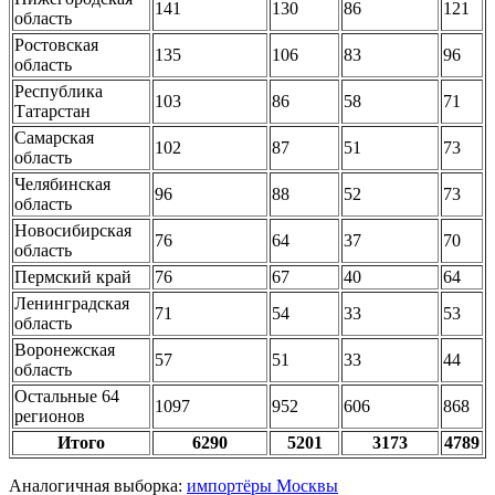
141
130
86
121
область
Ростовская
135
106
83
96
область
Республика
103
86
58
71
Татарстан
Самарская
102
87
51
73
область
Челябинская
96
88
52
73
область
Новосибирская
76
64
37
70
область
Пермский край
76
67
40
64
Ленинградская
71
54
33
53
область
Воронежская
57
51
33
44
область
Остальные 64
1097
952
606
868
регионов
Итого
6290
5201
3173
4789
Аналогичная выборка:
импортёры Москвы