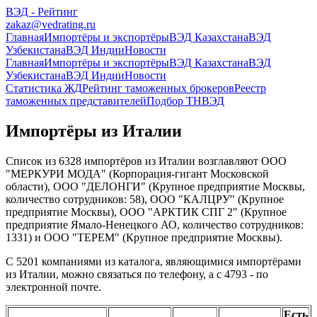
ВЭД - Рейтинг
zakaz@vedrating.ru
Главная
Импортёры и экспортёры
ВЭД Казахстана
ВЭД
Узбекистана
ВЭД Индии
Новости
Главная
Импортёры и экспортёры
ВЭД Казахстана
ВЭД
Узбекистана
ВЭД Индии
Новости
Статистика ЖД
Рейтинг таможенных брокеров
Реестр
таможенных представителей
Подбор ТНВЭД
Импортёры из Италии
Список из 6328 импортёров из Италии возглавляют ООО
"МЕРКУРИ МОДА" (Корпорация-гигант Московской
области), ООО "ДЕЛОНГИ" (Крупное предприятие Москвы,
количество сотрудников: 58), ООО "КАЛЦРУ" (Крупное
предприятие Москвы), ООО "АРКТИК СПГ 2" (Крупное
предприятие Ямало-Ненецкого АО, количество сотрудников:
1331) и ООО "ТЕРЕМ" (Крупное предприятие Москвы).
С 5201 компаниями из каталога, являющимися импортёрами
из Италии, можно связаться по телефону, а с 4793 - по
электронной почте.
Есть