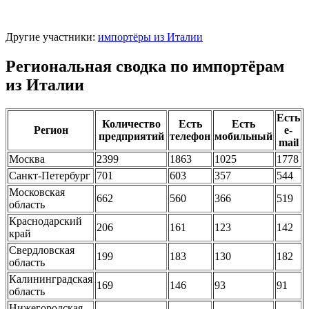
Другие участники:
импортёры из Италии
Региональная сводка по импортёрам
из Италии
Есть
Количество
Есть
Есть
Регион
e-
предприятий
телефон
мобильный
mail
Москва
2399
1863
1025
1778
Санкт-Петербург
701
603
357
544
Московская
662
560
366
519
область
Краснодарский
206
161
123
142
край
Свердловская
199
183
130
182
область
Калининградская
169
146
93
91
область
Нижегородская