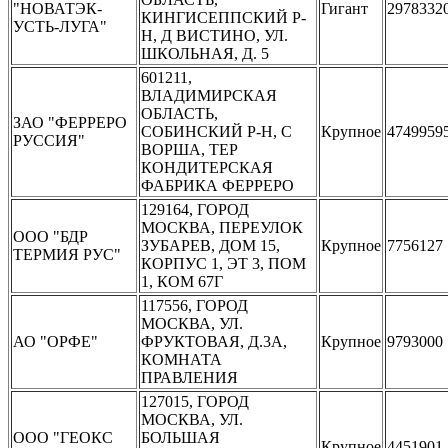
"НОВАТЭК-
Гигант
2978332
КИНГИСЕППСКИЙ Р-
УСТЬ-ЛУГА"
Н, Д ВИСТИНО, УЛ.
ШКОЛЬНАЯ, Д. 5
601211,
ВЛАДИМИРСКАЯ
ОБЛАСТЬ,
ЗАО "ФЕРРЕРО
СОБИНСКИЙ Р-Н, С
Крупное
4749959
РУССИЯ"
ВОРША, ТЕР
КОНДИТЕРСКАЯ
ФАБРИКА ФЕРРЕРО
129164, ГОРОД
МОСКВА, ПЕРЕУЛОК
ООО "БДР
ЗУБАРЕВ, ДОМ 15,
Крупное
7756127
ТЕРМИЯ РУС"
КОРПУС 1, ЭТ 3, ПОМ
1, КОМ 67Г
117556, ГОРОД
МОСКВА, УЛ.
АО "ОРФЕ"
ФРУКТОВАЯ, Д.3А,
Крупное
9793000
КОМНАТА
ПРАВЛЕНИЯ
127015, ГОРОД
МОСКВА, УЛ.
ООО "ГЕОКС
БОЛЬШАЯ
Крупное
4451901