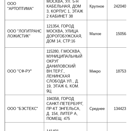
МОСКВА, УЛ. 5-Я
ООО
КАБЕЛЬНАЯ, ДОМ
Крупное
2420407
"АРТОПТИМА"
3, КОРПУС 1, ЭТАЖ
2 КАБИНЕТ 38
121354, ГОРОД
ООО "ЛОГИТРАНС
МОСКВА, УЛИЦА
Малое
150564
ЛОЖИСТИК"
ДОРОГОБУЖСКАЯ,
ДОМ 14, СТР.16
115280, Г.МОСКВА,
МУНИЦИПАЛЬНЫЙ
ОКРУГ
ДАНИЛОВСКИЙ
ООО "СФ-РУ"
ВН.ТЕР.Г.,
Микро
187535
ЛЕНИНСКАЯ
СЛОБОДА УЛ., Д.
19, ЭТАЖ 6, КОМ.
9Ц
194358, ГОРОД
САНКТ-ПЕТЕРБУРГ,
ООО "БЭСТЕКС"
ПР-КТ ЭНГЕЛЬСА,
Среднее
1344231
Д. 154, ЛИТЕР А,
ПОМЕЩ. 475