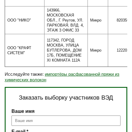
143966,
МОСКОВСКАЯ
ООО "НИКО"
ОБЛ., Г. Реутов, УЛ.
Микро
820359
ПАРКОВАЯ, ВЛД. 4,
ЭТАЖ 3 ОФИС 33
117342, ГОРОД
МОСКВА, УЛИЦА
ООО "КРАФТ
БУТЛЕРОВА, ДОМ
Микро
122202
СИСТЕМ"
17Б, ПОМЕЩЕНИЕ
XI КОМНАТА 112А
Исследуйте также:
импортёры расфасованной пряжи из
химических волокон
Заказать выборку участников ВЭД
Ваше имя
E-mail *