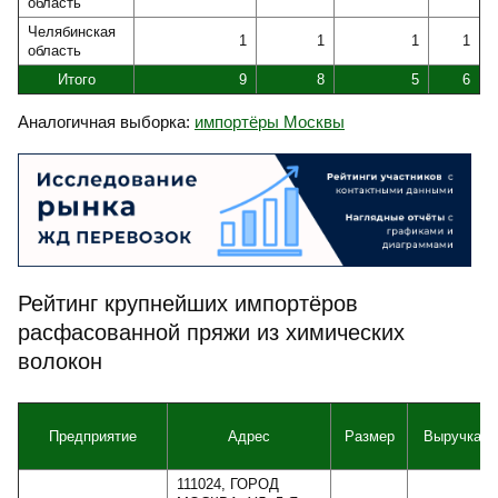
область
Челябинская
1
1
1
1
область
Итого
9
8
5
6
Аналогичная выборка:
импортёры Москвы
Рейтинг крупнейших импортёров
расфасованной пряжи из химических
волокон
Предприятие
Адрес
Размер
Выручка
111024, ГОРОД