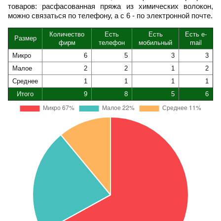
товаров: расфасованная пряжа из химических волокон,
можно связаться по телефону, а с 6 - по электронной почте.
Количество
Есть
Есть
Есть e-
Размер
фирм
телефон
мобильный
mail
Микро
6
5
3
3
Малое
2
2
1
2
Среднее
1
1
1
1
Итого
9
8
5
6