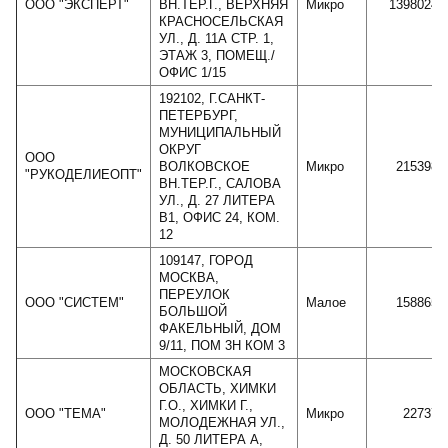
ООО "ЭКСПЕРТ"
ВН.ТЕР.Г., ВЕРХНЯЯ
Микро
1398024
КРАСНОСЕЛЬСКАЯ
УЛ., Д. 11А СТР. 1,
ЭТАЖ 3, ПОМЕЩ./
ОФИС 1/15
192102, Г.САНКТ-
ПЕТЕРБУРГ,
МУНИЦИПАЛЬНЫЙ
ОКРУГ
ООО
ВОЛКОВСКОЕ
Микро
215398
"РУКОДЕЛИЕОПТ"
ВН.ТЕР.Г., САЛОВА
УЛ., Д. 27 ЛИТЕРА
В1, ОФИС 24, КОМ.
12
109147, ГОРОД
МОСКВА,
ПЕРЕУЛОК
ООО "СИСТЕМ"
Малое
158865
БОЛЬШОЙ
ФАКЕЛЬНЫЙ, ДОМ
9/11, ПОМ 3Н КОМ 3
МОСКОВСКАЯ
ОБЛАСТЬ, ХИМКИ
Г.О., ХИМКИ Г.,
ООО "ТЕМА"
Микро
22737
МОЛОДЕЖНАЯ УЛ.,
Д. 50 ЛИТЕРА А,