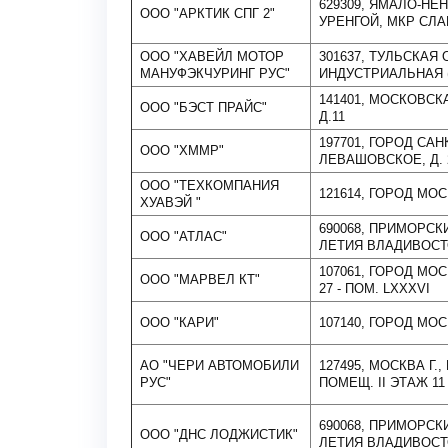
629309, ЯМАЛО-НЕ
ООО "АРКТИК СПГ 2"
УРЕНГОЙ, МКР СЛАВ
ООО "ХАВЕЙЛ МОТОР
301637, ТУЛЬСКАЯ 
МАНУФЭКЧУРИНГ РУС"
ИНДУСТРИАЛЬНАЯ (
141401, МОСКОВСКА
ООО "БЭСТ ПРАЙС"
Д.11
197701, ГОРОД САН
ООО "ХММР"
ЛЕВАШОВСКОЕ, Д. 2
ООО "ТЕХКОМПАНИЯ
121614, ГОРОД МОС
ХУАВЭЙ "
690068, ПРИМОРСКИ
ООО "АТЛАС"
ЛЕТИЯ ВЛАДИВОСТОК
107061, ГОРОД МОС
ООО "МАРВЕЛ КТ"
27 - ПОМ. LXXXVI
ООО "КАРИ"
107140, ГОРОД МО
АО "ЧЕРИ АВТОМОБИЛИ
127495, МОСКВА Г.,
РУС"
ПОМЕЩ. II ЭТАЖ 11
690068, ПРИМОРСКИ
ООО "ДНС ЛОДЖИСТИК"
ЛЕТИЯ ВЛАДИВОСТОК