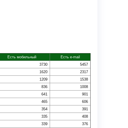
Есть мобильный
Есть e-mail
3730
5457
1620
2317
1209
1538
836
1008
641
901
465
606
354
391
335
408
339
376