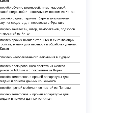
 Китая
портёр обуви с резиновой, пластмассовой,
жаной подошвой и текстильным верхом из Китая
спортёр судов, паромов, барж и аналогичных
авучих средств для перевозки в Францию
портёр занавесей, штор, ламбрекенов, подзоров
я кроватей из Китая
портёр прочих вычислительных и считывающих
тройств, машин для переноса и обработки данных
 Китая
спортёр необработанного алюминия в Турцию
портёр плакированного проката из железа
риной от 600 мм и с покрытием из Кореи
портёр телефонов и прочей аппаратуры для
редачи и приема данных из Гонконга
портёр прочей мебели и ее частей из Польши
портёр телефонов и прочей аппаратуры для
редачи и приема данных из Китая