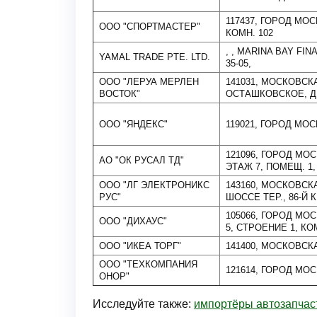
117437, ГОРОД МОС
ООО "СПОРТМАСТЕР"
КОМН. 102
, , MARINA BAY FI
YAMAL TRADE PTE. LTD.
35-05,
ООО "ЛЕРУА МЕРЛЕН
141031, МОСКОВСК
ВОСТОК"
ОСТАШКОВСКОЕ, Д.
ООО "ЯНДЕКС"
119021, ГОРОД МО
121096, ГОРОД МОС
АО "ОК РУСАЛ ТД"
ЭТАЖ 7, ПОМЕЩ. 1,
ООО "ЛГ ЭЛЕКТРОНИКС
143160, МОСКОВСК
РУС"
ШОССЕ ТЕР., 86-Й КМ
105066, ГОРОД МО
ООО "ДИХАУС"
5, СТРОЕНИЕ 1, КО
ООО "ИКЕА ТОРГ"
141400, МОСКОВСКА
ООО "ТЕХКОМПАНИЯ
121614, ГОРОД МОС
ОНОР"
Исследуйте также:
импортёры автозапчас