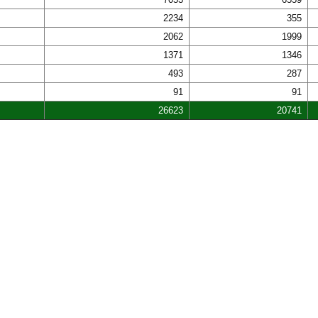
2234
355
2062
1999
1371
1346
493
287
91
91
26623
20741