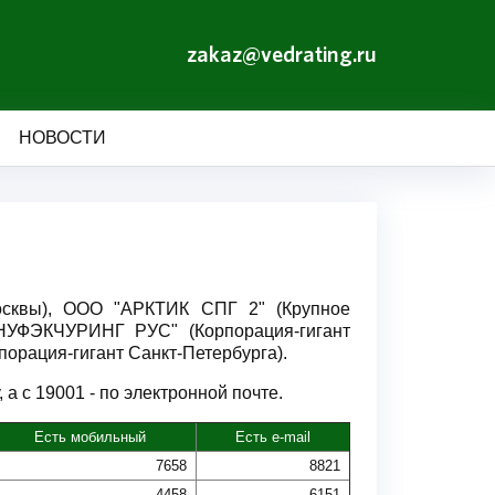
zakaz@vedrating.ru
НОВОСТИ
осквы), ООО "АРКТИК СПГ 2" (Крупное
НУФЭКЧУРИНГ РУС" (Корпорация-гигант
орация-гигант Санкт-Петербурга).
а с 19001 - по электронной почте.
Есть мобильный
Есть e-mail
7658
8821
4458
6151