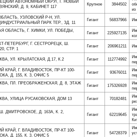
НЕЦКИЙ АВТОНОМНЫЙ ОКРУГ, Г. НОВЫЙ
Крупное
3844502
об
ЯНСКИЙ, Д. 9, КАБИНЕТ 117
из
ОБЛАСТЬ, УЗЛОВСКИЙ Р-Н, УЛ.
Гигант
56837966
Им
ИНДУСТРИАЛЬНЫЙ ПАРК ТЕР., ЗД. 11
Я ОБЛАСТЬ, Г. ХИМКИ, УЛ. ПОБЕДЫ,
Им
Гигант
225927135
ко
КТ-ПЕТЕРБУРГ, Г. СЕСТРОРЕЦК, Ш.
Гигант
206961211
Им
0, СТР. 1
Им
КВА, УЛ. КРЫЛАТСКАЯ, Д.17, К.2
Гигант
112774992
пе
Й КРАЙ, Г. ВЛАДИВОСТОК, ПР-КТ 100-
Им
Гигант
93676011
А, Д. 155, К. 3, ОФИС 5
пе
КВА, ПЛ. ПРЕОБРАЖЕНСКАЯ, Д. 8, ЭТАЖ
Им
Гигант
175326928
пе
Им
СКВА, УЛИЦА РУСАКОВСКАЯ, ДОМ 13
Гигант
70182481
ре
Им
 Ш. ДМИТРОВСКОЕ, Д. 163А, К. 2,
Гигант
62219645
тр
Ки
Им
Й КРАЙ, Г. ВЛАДИВОСТОК, ПР-КТ 100-
Гигант
54728379
ус
А, Д. 155, К. 3, ОФИС 5