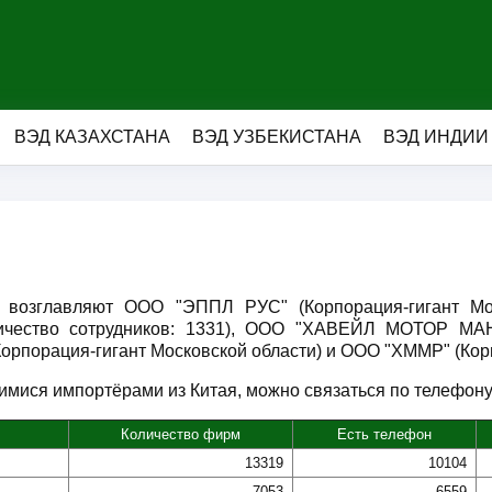
ВЭД КАЗАХСТАНА
ВЭД УЗБЕКИСТАНА
ВЭД ИНДИИ
я возглавляют ООО "ЭППЛ РУС" (Корпорация-гигант М
личество сотрудников: 1331), ООО "ХАВЕЙЛ МОТОР МА
орпорация-гигант Московской области) и ООО "ХММР" (Корп
мися импортёрами из Китая, можно связаться по телефону, 
Количество фирм
Есть телефон
13319
10104
7053
6559