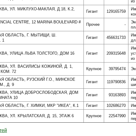
из
КВА, УЛ. МИКЛУХО-МАКЛАЯ, Д.18, К.2,
Им
Гигант
129165759
ко
NANCIAL CENTRE, 12 MARINA BOULEVARD #
Эк
Прочее
-
пл
АЯ ОБЛАСТЬ, Г. МЫТИЩИ, Ш.
Им
Гигант
456631733
 1
дл
Им
СКВА, УЛИЦА ЛЬВА ТОЛСТОГО, ДОМ 16
Гигант
209315648
ус
из
КВА, УЛ. ВАСИЛИСЫ КОЖИНОЙ, Д. 1,
Крупное
39795474
Эк
 КОМ. 72
АЯ ОБЛАСТЬ, РУЗСКИЙ Г.О., МИНСКОЕ
Им
Гигант
119790836
., Д. 9
ши
СКВА, УЛИЦА ДОБРОСЛОБОДСКАЯ, ДОМ
Им
Гигант
93163893
МНАТА 10
пе
Я ОБЛАСТЬ, Г. ХИМКИ, МКР "ИКЕА", К.1
Гигант
102686270
Им
Им
КВА, УЛ. КРЫЛАТСКАЯ, Д. 15, ЭТАЖ 6
Крупное
22547990
пе
тей