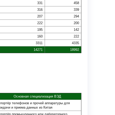
331
458
316
339
207
294
222
200
195
142
160
222
3311
4335
14271
18992
Основная специализация ВЭД
портёр телефонов и прочей аппаратуры для
редачи и приема данных из Китая
портёр промышленного или лабораторного