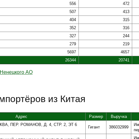
556
472
507
413
404
315
352
316
327
244
279
219
5697
4657
26344
20741
Ненецкого АО
мпортёров из Китая
Адрес
Размер
Выручка
ВА, ПЕР. РОМАНОВ, Д. 4, СТР. 2, ЭТ 6
Им
Гигант
386032999
пе
Им