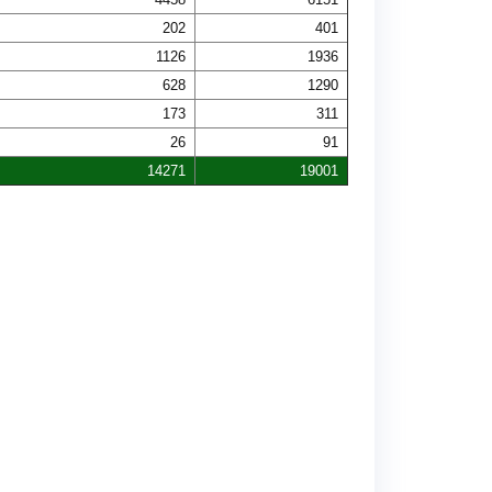
202
401
1126
1936
628
1290
173
311
26
91
14271
19001