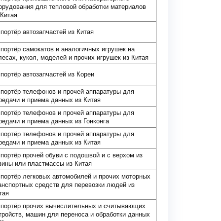
орудования для тепловой обработки материалов
 Китая
портёр автозапчастей из Китая
портёр самокатов и аналогичных игрушек на
лесах, кукол, моделей и прочих игрушек из Китая
портёр автозапчастей из Кореи
портёр телефонов и прочей аппаратуры для
редачи и приема данных из Китая
портёр телефонов и прочей аппаратуры для
редачи и приема данных из Гонконга
портёр телефонов и прочей аппаратуры для
редачи и приема данных из Китая
портёр прочей обуви с подошвой и с верхом из
зины или пластмассы из Китая
портёр легковых автомобилей и прочих моторных
анспортных средств для перевозки людей из
тая
портёр прочих вычислительных и считывающих
тройств, машин для переноса и обработки данных