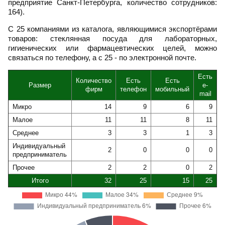
предприятие Санкт-Петербурга, количество сотрудников:
164).
С 25 компаниями из каталога, являющимися экспортёрами
товаров: стеклянная посуда для лабораторных,
гигиенических или фармацевтических целей, можно
связаться по телефону, а с 25 - по электронной почте.
Есть
Количество
Есть
Есть
Размер
e-
фирм
телефон
мобильный
mail
Микро
14
9
6
9
Малое
11
11
8
11
Среднее
3
3
1
3
Индивидуальный
2
0
0
0
предприниматель
Прочее
2
2
0
2
Итого
32
25
15
25