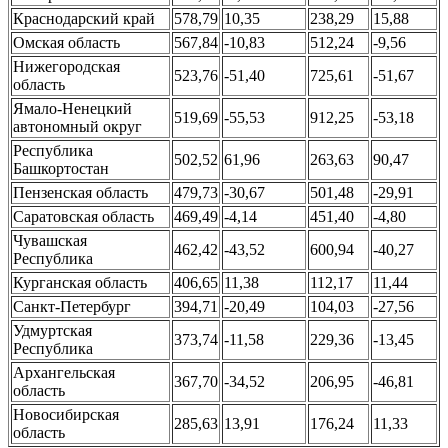
Краснодарский край
578,79
10,35
238,29
15,88
Омская область
567,84
-10,83
512,24
-9,56
Нижегородская
523,76
-51,40
725,61
-51,67
область
Ямало-Ненецкий
519,69
-55,53
912,25
-53,18
автономный округ
Республика
502,52
61,96
263,63
90,47
Башкортостан
Пензенская область
479,73
-30,67
501,48
-29,91
Саратовская область
469,49
-4,14
451,40
-4,80
Чувашская
462,42
-43,52
600,94
-40,27
Республика
Курганская область
406,65
11,38
112,17
11,44
Санкт-Петербург
394,71
-20,49
104,03
-27,56
Удмуртская
373,74
-11,58
229,36
-13,45
Республика
Архангельская
367,70
-34,52
206,95
-46,81
область
Новосибирская
285,63
13,91
176,24
11,33
область