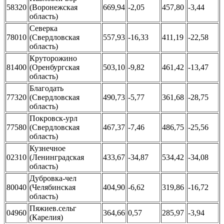
58320
(Воронежская
669,94
-2,05
457,80
-3,44
область)
Северка
78010
(Свердловская
557,93
-16,33
411,19
-22,58
область)
Круторожино
81400
(Оренбургская
503,10
-9,82
461,42
-13,47
область)
Благодать
77320
(Свердловская
490,73
-5,77
361,68
-28,75
область)
Покровск-урл
77580
(Свердловская
467,37
-7,46
486,75
-25,56
область)
Кузнечное
02310
(Ленинградская
433,67
-34,87
534,42
-34,08
область)
Дубровка-чел
80040
(Челябинская
404,90
-6,62
319,86
-16,72
область)
Пяжиев.сельг
04960
364,66
0,57
285,97
-3,94
(Карелия)