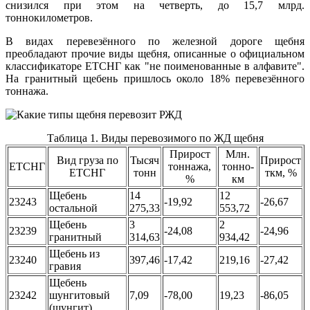
снизился при этом на четверть, до 15,7 млрд.
тоннокилометров.
В видах перевезённого по железной дороге щебня
преобладают прочие виды щебня, описанные о официальном
классификаторе ЕТСНГ как "не поименованные в алфавите".
На гранитный щебень пришлось около 18% перевезённого
тоннажа.
Таблица 1. Виды перевозимого по ЖД щебня
Прирост
Млн.
Вид груза по
Тысяч
Прирост
ЕТСНГ
тоннажа,
тонно-
ЕТСНГ
тонн
ткм, %
%
км
Щебень
14
12
23243
-19,92
-26,67
остальной
275,33
553,72
Щебень
3
2
23239
-24,08
-24,96
гранитный
314,63
934,42
Щебень из
23240
397,46
-17,42
219,16
-27,42
гравия
Щебень
23242
шунгитовый
7,09
-78,00
19,23
-86,05
(шунгит)