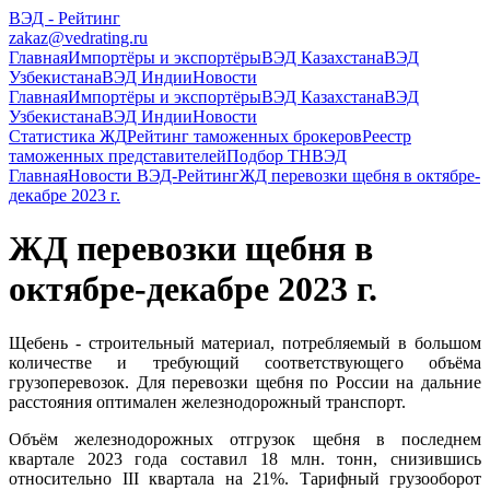
ВЭД - Рейтинг
zakaz@vedrating.ru
Главная
Импортёры и экспортёры
ВЭД Казахстана
ВЭД
Узбекистана
ВЭД Индии
Новости
Главная
Импортёры и экспортёры
ВЭД Казахстана
ВЭД
Узбекистана
ВЭД Индии
Новости
Статистика ЖД
Рейтинг таможенных брокеров
Реестр
таможенных представителей
Подбор ТНВЭД
Главная
Новости ВЭД-Рейтинг
ЖД перевозки щебня в октябре-
декабре 2023 г.
ЖД перевозки щебня в
октябре-декабре 2023 г.
Щебень - строительный материал, потребляемый в большом
количестве и требующий соответствующего объёма
грузоперевозок. Для перевозки щебня по России на дальние
расстояния оптимален железнодорожный транспорт.
Объём железнодорожных отгрузок щебня в последнем
квартале 2023 года составил 18 млн. тонн, снизившись
относительно III квартала на 21%. Тарифный грузооборот