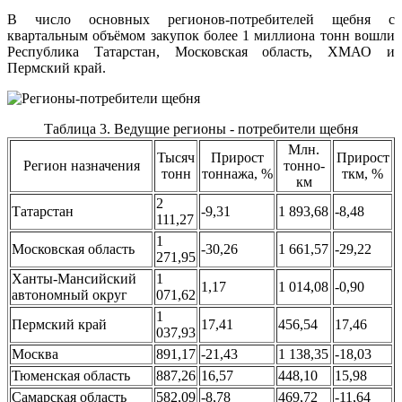
В число основных регионов-потребителей щебня с
квартальным объёмом закупок более 1 миллиона тонн вошли
Республика Татарстан, Московская область, ХМАО и
Пермский край.
Таблица 3. Ведущие регионы - потребители щебня
Млн.
Тысяч
Прирост
Прирост
Регион назначения
тонно-
тонн
тоннажа, %
ткм, %
км
2
Татарстан
-9,31
1 893,68
-8,48
111,27
1
Московская область
-30,26
1 661,57
-29,22
271,95
Ханты-Мансийский
1
1,17
1 014,08
-0,90
автономный округ
071,62
1
Пермский край
17,41
456,54
17,46
037,93
Москва
891,17
-21,43
1 138,35
-18,03
Тюменская область
887,26
16,57
448,10
15,98
Самарская область
582,09
-8,78
469,72
-11,64