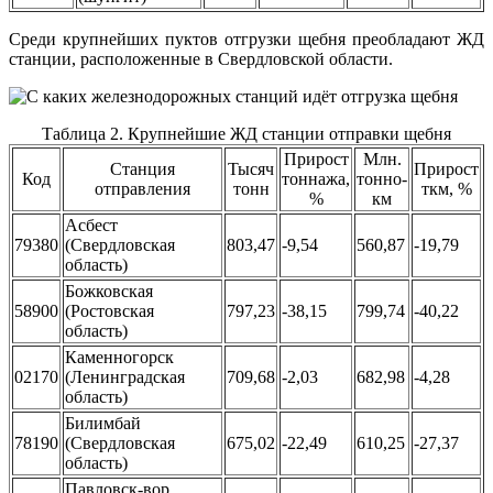
Среди крупнейших пуктов отгрузки щебня преобладают ЖД
станции, расположенные в Свердловской области.
Таблица 2. Крупнейшие ЖД станции отправки щебня
Прирост
Млн.
Станция
Тысяч
Прирост
Код
тоннажа,
тонно-
отправления
тонн
ткм, %
%
км
Асбест
79380
(Свердловская
803,47
-9,54
560,87
-19,79
область)
Божковская
58900
(Ростовская
797,23
-38,15
799,74
-40,22
область)
Каменногорск
02170
(Ленинградская
709,68
-2,03
682,98
-4,28
область)
Билимбай
78190
(Свердловская
675,02
-22,49
610,25
-27,37
область)
Павловск-вор