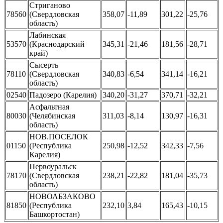
Стриганово
78560
(Свердловская
358,07
-11,89
301,22
-25,76
область)
Лабинская
53570
(Краснодарский
345,31
-21,46
181,56
-28,71
край)
Сысерть
78110
(Свердловская
340,83
-6,54
341,14
-16,21
область)
02540
Падозеро (Карелия)
340,20
-31,27
370,71
-32,21
Асфальтная
80030
(Челябинская
311,03
-8,14
130,97
-16,31
область)
НОВ.ПОСЕЛОК
01150
(Республика
250,98
-12,52
342,33
-7,56
Карелия)
Первоуральск
78170
(Свердловская
238,21
-22,82
181,04
-35,73
область)
НОВОАБЗАКОВО
81850
(Республика
232,10
3,84
165,43
-10,15
Башкортостан)