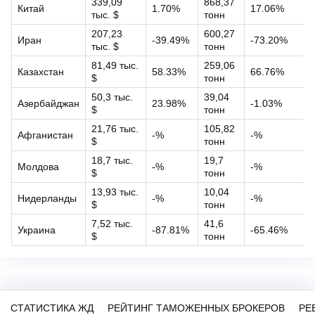
339,09
868,37
Китай
1.70%
17.06%
тыс. $
тонн
207,23
600,27
Иран
-39.49%
-73.20%
тыс. $
тонн
81,49 тыс.
259,06
Казахстан
58.33%
66.76%
$
тонн
50,3 тыс.
39,04
Азербайджан
23.98%
-1.03%
$
тонн
21,76 тыс.
105,82
Афганистан
-%
-%
$
тонн
18,7 тыс.
19,7
Молдова
-%
-%
$
тонн
13,93 тыс.
10,04
Нидерланды
-%
-%
$
тонн
7,52 тыс.
41,6
Украина
-87.81%
-65.46%
$
тонн
СТАТИСТИКА ЖД
РЕЙТИНГ ТАМОЖЕННЫХ БРОКЕРОВ
РЕ