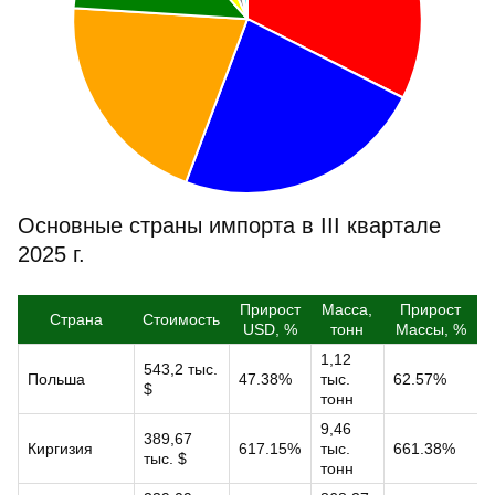
Основные страны импорта в III квартале
2025 г.
Прирост
Масса,
Прирост
Страна
Стоимость
USD, %
тонн
Массы, %
1,12
543,2 тыс.
Польша
47.38%
тыс.
62.57%
$
тонн
9,46
389,67
Киргизия
617.15%
тыс.
661.38%
тыс. $
тонн