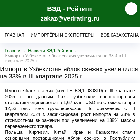
ВЭД - Рейтинг
zakaz@vedrating.ru
ГЛАВНАЯ
ИМПОРТЁРЫ И ЭКСПОРТЁРЫ
ВЭД КАЗАХСТАНА
Главная
Новости ВЭД-Рейтинг
Импорт в Узбекистан яблок свежих увеличился на 33% в III
квартале 2025 г.
Импорт в Узбекистан яблок свежих увеличился
на 33% в III квартале 2025 г.
Импорт яблок свежих (код ТН ВЭД 080810) в III квартале
2025 г. по данным базы узбекской внешнеторговой
статистики оценивается в 1,67 млн. USD по стоимости при
12,53 тыс. тонн грузоперевозок. По сравнению с III
кварталом 2024 г. зафиксирован рост импорта на 33% в
стоимостном выражении при увеличении на 138% массы
перевезённого товара.
Польша, Киргизия, Китай, Иран и Казахстан стали
основными поставщиками яблок свежих в Республику