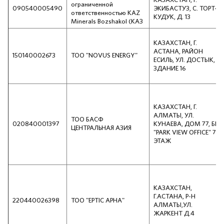
КАЗАХСТАН, Г.
ограниченной
090540005490
ЭКИБАСТУЗ, С. ТОРТ-
ответственностью KAZ
КУДУК, Д. 13
Minerals Bozshakol (КАЗ
КАЗАХСТАН, Г.
АСТАНА, РАЙОН
150140002673
ТОО "NOVUS ENERGY"
ЕСИЛЬ, УЛ. ДОСТЫК,
ЗДАНИЕ 16
КАЗАХСТАН, Г.
АЛМАТЫ, УЛ.
ТОО БАСФ
020840001397
КУНАЕВА, ДОМ 77, БЦ
ЦЕНТРАЛЬНАЯ АЗИЯ
"PARK VIEW OFFICE" 7
ЭТАЖ
КАЗАХСТАН,
Г.АСТАНА, Р-Н
220440026398
ТОО "EPTIC АРНА"
АЛМАТЫ,УЛ.
ЖАРКЕНТ Д.4