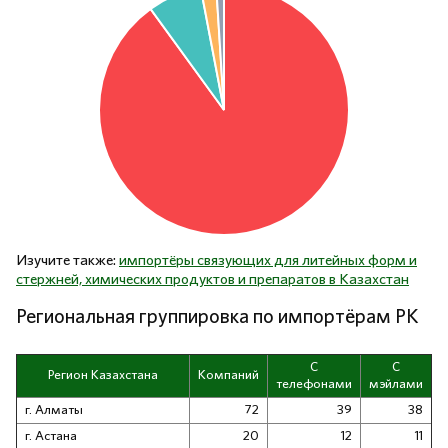
Изучите также:
импортёры связующих для литейных форм и
стержней, химических продуктов и препаратов в Казахстан
Региональная группировка по импортёрам РК
С
С
Регион Казахстана
Компаний
телефонами
мэйлами
г. Алматы
72
39
38
г. Астана
20
12
11