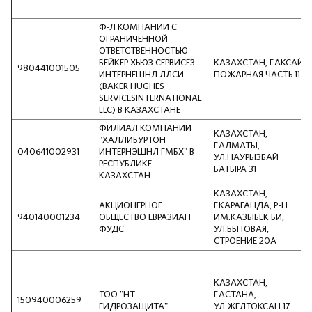
Ф-Л КОМПАНИИ С
ОГРАНИЧЕННОЙ
ОТВЕТСТВЕННОСТЬЮ
БЕЙКЕР ХЬЮЗ СЕРВИСЕЗ
КАЗАХСТАН, Г.АКСАЙ,
980441001505
ИНТЕРНЕШНЛ ЛЛСИ
ПОЖАРНАЯ ЧАСТЬ 11
(BAKER HUGHES
SERVICESINTERNATIONAL
LLC) В КАЗАХСТАНЕ
ФИЛИАЛ КОМПАНИИ
КАЗАХСТАН,
"ХАЛЛИБУРТОН
Г.АЛМАТЫ,
040641002931
ИНТЕРНЭШНЛ ГМБХ" В
УЛ.НАУРЫЗБАЙ
РЕСПУБЛИКЕ
БАТЫРА 31
КАЗАХСТАН
КАЗАХСТАН,
АКЦИОНЕРНОЕ
Г.КАРАГАНДА, Р-Н
940140001234
ОБЩЕСТВО ЕВРАЗИАН
ИМ.КАЗЫБЕК БИ,
ФУДС
УЛ.БЫТОВАЯ,
СТРОЕНИЕ 20А
КАЗАХСТАН,
ТОО "НТ
Г.АСТАНА,
150940006259
ГИДРОЗАЩИТА"
УЛ.ЖЕЛТОКСАН 17