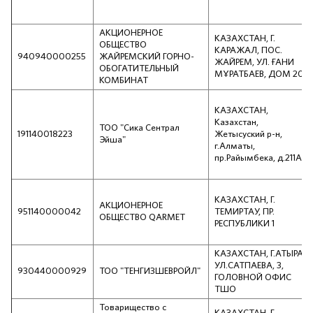
AКЦИОНЕРНОЕ
КАЗАХСТАН, Г.
OБЩЕСТВО
КАРАЖАЛ, ПОС.
940940000255
ЖАЙРЕМСКИЙ ГОРНО-
ЖАЙРЕМ, УЛ. ҒАНИ
ОБОГАТИТЕЛЬНЫЙ
МҰРАТБАЕВ, ДОМ 20
КОМБИНАТ
КАЗАХСТАН,
Казахстан,
ТОО "Сика Сентрал
191140018223
Жетысуский р-н,
Эйша"
г.Алматы,
пр.Райымбека, д.211А
КАЗАХСТАН, Г.
АКЦИОНЕРНОЕ
951140000042
ТЕМИРТАУ, ПР.
ОБЩЕСТВО QARMET
РЕСПУБЛИКИ 1
КАЗАХСТАН, Г.АТЫРАУ,
УЛ.САТПАЕВА, 3,
930440000929
ТОО "ТЕНГИЗШЕВРОЙЛ"
ГОЛОВНОЙ ОФИС
ТШО
Товарищество с