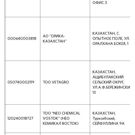
ОФИС 3
КАЗАХСТАН, С.
АО "ОРИКА-
000640003818
ОПЫТНОЕ ПОЛЕ, УЛ.
КАЗАХСТАН"
ОРАЛХАНА БОКЕЯ, 1
КАЗАХСТАН,
АЩИБУЛАКСКИЙ
050740002119
ТОО VETAGRO
СЕЛЬСКИЙ ОКРУГ,
УЛ.А.Ф.БЕРЕЖИНСКИЙ,
13
ТОО “NEO CHEMICAL
КАЗАХСТАН,
120240018727
VOSTOK” (НЕО
Турксибский,
КЕМИКАЛ ВОСТОК)
СЕЙФУЛЛИНА 9А