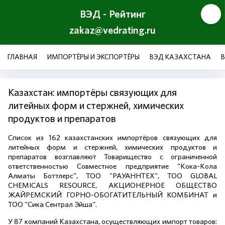
ВЭД - Рейтинг
zakaz@vedrating.ru
ГЛАВНАЯ
ИМПОРТЁРЫ И ЭКСПОРТЁРЫ
ВЭД КАЗАХСТАНА
Казахстан: импортёры связующих для
литейных форм и стержней, химических
продуктов и препаратов
Список из 162 казахстанских импортёров связующих для
литейных форм и стержней, химических продуктов и
препаратов возглавляют Товарищество с ограниченной
ответственностью Совместное предприятие "Кока-Кола
Алматы Боттлерс", ТОО "РАУАННТЕХ", ТОО GLOBAL
CHEMICALS RESOURCE, AКЦИОНЕРНОЕ OБЩЕСТВО
ЖАЙРЕМСКИЙ ГОРНО-ОБОГАТИТЕЛЬНЫЙ КОМБИНАТ и
ТОО "Сика Сентрал Эйша".
У 87 компаний Казахстана, осуществляющих импорт товаров: