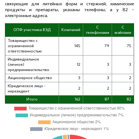
связующие для литейных форм и стержней, химические
продукты и препараты, указаны телефоны, а у 82 –
электронные адреса.
С
С
ОПФ участника ВЭД
Компаний
телефонами
мэйлами
Товарищество с
ограниченной
145
79
75
ответственностью
Индивидуальное
(личное)
12
3
3
предпринимательство
Акционерное общество
3
3
2
Юридическое лицо -
2
2
2
нерезидент
Итого
162
87
82