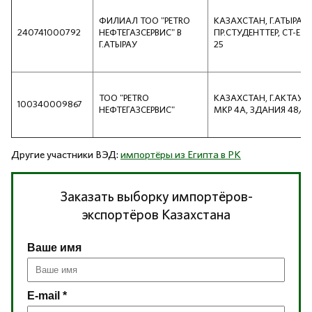
ФИЛИАЛ ТОО "PETRO
КАЗАХСТАН, Г.АТЫРАУ,
240741000792
НЕФТЕГАЗСЕРВИС" В
ПР.СТУДЕНТТЕР, СТ-Е
Г.АТЫРАУ
25
ТОО "PETRO
КАЗАХСТАН, Г.АКТАУ,
100340009867
НЕФТЕГАЗСЕРВИС"
МКР 4А, ЗДАНИЯ 48/1
Другие участники ВЭД:
импортёры из Египта в РК
Заказать выборку импортёров-
экспортёров Казахстана
Ваше имя
E-mail *