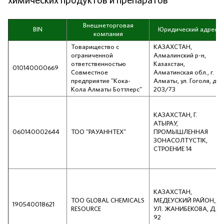
химических продуктов и препаратов
Внешнеторговая
BIN
Юридический адрес
компания
Товарищество с
КАЗАХСТАН,
ограниченной
Алмалинский р-н,
ответственностью
Казахстан,
010140000669
Совместное
Алматинская обл., г.
предприятие "Кока-
Алматы, ул. Гоголя, д.
Кола Алматы Боттлерс"
203/73
КАЗАХСТАН, Г.
АТЫРАУ,
060140002644
ТОО "РАУАННТЕХ"
ПРОМЫШЛЕННАЯ
ЗОНАСОЛТҮСТІК,
СТРОЕНИЕ 14
КАЗАХСТАН,
ТОО GLOBAL CHEMICALS
МЕДЕУСКИЙ РАЙОН,,
190540018621
RESOURCE
УЛ. ЖАНИБЕКОВА, Д.
92