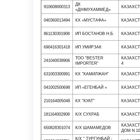
ДК
910608000313
КАЗАХСТ
«ДІНМУХАММЕД»
040360013494
КХ «МУСТАФА»
КАЗАХСТ
861130301908
ИП БОСТАНОВ Н.Б.
КАЗАХСТ
690416301418
ИП УМИРЗАК
КАЗАХСТ
ТОО "BESTER
КАЗАХСТ
241040038906
IMPORTER"
4
631003300991
КХ "КАМИЛЖАН"
КАЗАХСТ
041002500698
ИП «ЕГЕНБАЙ »
КАЗАХСТА
210164005048
КХ "КУАТ"
КАЗАХСТ
181164002908
К/Х СУХРАБ
КАЗАХСТ
КАЗАХСТ
650828301074
К/Х ШАМАМЕДОВ
ДОМ N 10
К/Х " ТУРГУНБАЙ -