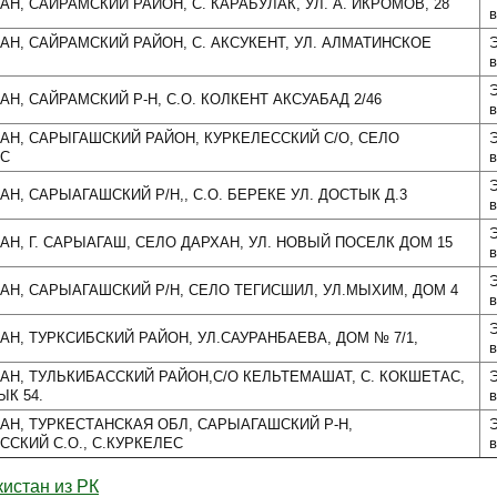
АН, САЙРАМСКИЙ РАЙОН, С. КАРАБУЛАК, УЛ. А. ИКРОМОВ, 28
в
АН, САЙРАМСКИЙ РАЙОН, С. АКСУКЕНТ, УЛ. АЛМАТИНСКОЕ
Э
в
Э
АН, САЙРАМСКИЙ Р-Н, С.О. КОЛКЕНТ АКСУАБАД 2/46
в
АН, САРЫГАШСКИЙ РАЙОН, КУРКЕЛЕССКИЙ С/О, СЕЛО
Э
ЕС
в
Э
АН, САРЫАГАШСКИЙ Р/Н,, С.О. БЕРЕКЕ УЛ. ДОСТЫК Д.3
в
Э
АН, Г. САРЫАГАШ, СЕЛО ДАРХАН, УЛ. НОВЫЙ ПОСЕЛК ДОМ 15
в
Э
АН, САРЫАГАШСКИЙ Р/Н, СЕЛО ТЕГИСШИЛ, УЛ.МЫХИМ, ДОМ 4
в
Э
АН, ТУРКСИБСКИЙ РАЙОН, УЛ.САУРАНБАЕВА, ДОМ № 7/1,
в
АН, ТУЛЬКИБАССКИЙ РАЙОН,С/О КЕЛЬТЕМАШАТ, С. КОКШЕТАС,
Э
ЫК 54.
в
АН, ТУРКЕСТАНСКАЯ ОБЛ, САРЫАГАШСКИЙ Р-Н,
Э
ССКИЙ С.О., С.КУРКЕЛЕС
в
кистан из РК