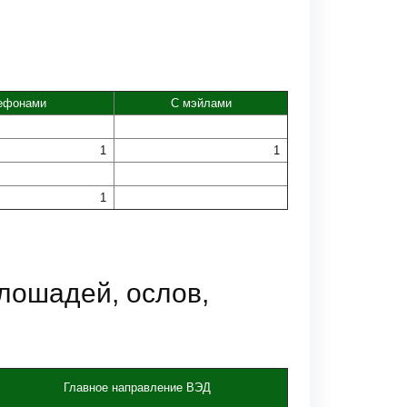
ефонами
С мэйлами
1
1
1
лошадей, ослов,
Главное направление ВЭД