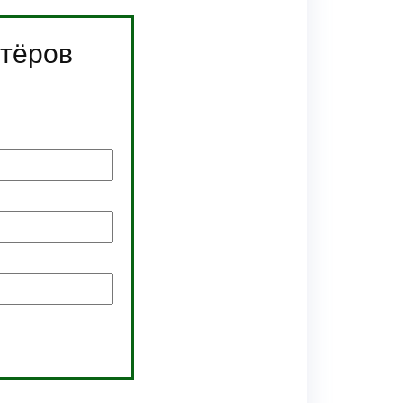
ртёров