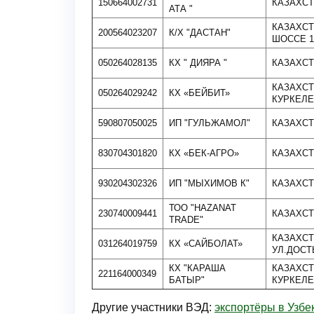
150664002731
КАЗАХСТ
АТА "
КАЗАХСТ
200564023207
К/Х "ДАСТАН"
ШОССЕ 1
050264028135
КХ " ДИЯРА "
КАЗАХСТ
КАЗАХСТ
050264029242
КХ «БЕЙБИТ»
КУРКЕЛ
590807050025
ИП "ГУЛЬЖАМОЛ"
КАЗАХСТ
830704301820
КХ «БЕК-АГРО»
КАЗАХСТ
930204302326
ИП "МЫХИМОВ К"
КАЗАХСТ
ТОО "HAZANAT
230740009441
КАЗАХСТ
TRADE"
КАЗАХСТ
031264019759
КХ «САЙБОЛАТ»
УЛ.ДОСТ
КХ "КАРАША
КАЗАХСТ
221164000349
БАТЫР"
КУРКЕЛЕ
Другие участники ВЭД:
экспортёры в Узбе