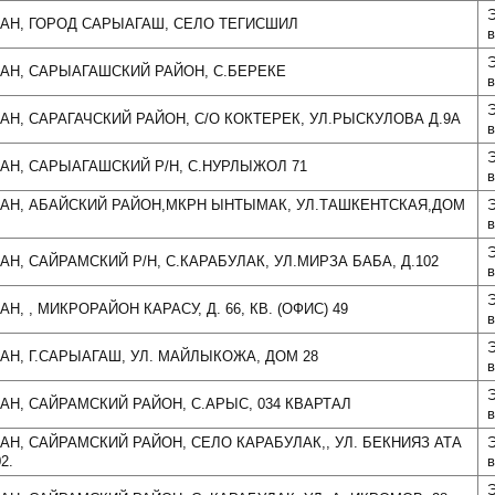
Э
АН, ГОРОД САРЫАГАШ, СЕЛО ТЕГИСШИЛ
в
Э
АН, САРЫАГАШСКИЙ РАЙОН, С.БЕРЕКЕ
в
Э
АН, САРАГАЧСКИЙ РАЙОН, С/О КОКТЕРЕК, УЛ.РЫСКУЛОВА Д.9А
в
Э
АН, САРЫАГАШСКИЙ Р/Н, С.НУРЛЫЖОЛ 71
в
АН, АБАЙСКИЙ РАЙОН,МКРН ЫНТЫМАК, УЛ.ТАШКЕНТСКАЯ,ДОМ
Э
в
Э
АН, САЙРАМСКИЙ Р/Н, С.КАРАБУЛАК, УЛ.МИРЗА БАБА, Д.102
в
Э
Н, , МИКРОРАЙОН КАРАСУ, Д. 66, КВ. (ОФИС) 49
в
Э
АН, Г.САРЫАГАШ, УЛ. МАЙЛЫКОЖА, ДОМ 28
в
Э
АН, САЙРАМСКИЙ РАЙОН, С.АРЫС, 034 КВАРТАЛ
в
АН, САЙРАМСКИЙ РАЙОН, СЕЛО КАРАБУЛАК,, УЛ. БЕКНИЯЗ АТА
Э
2.
в
Э