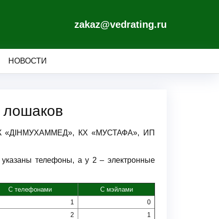
zakaz@vedrating.ru
НОВОСТИ
, лошаков
т ДК «ДІНМУХАММЕД», КХ «МУСТАФА», ИП
 указаны телефоны, а у 2 – электронные
С телефонами
С мэйлами
1
0
2
1