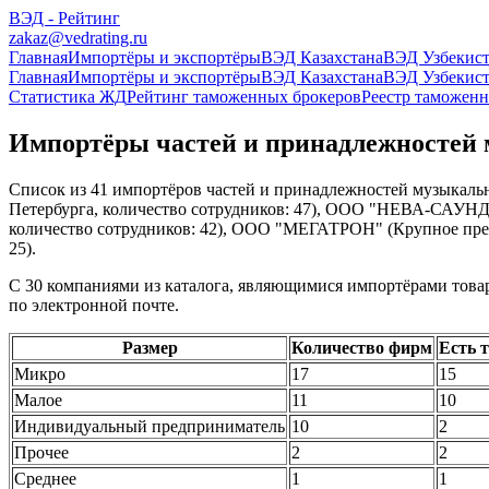
ВЭД - Рейтинг
zakaz@vedrating.ru
Главная
Импортёры и экспортёры
ВЭД Казахстана
ВЭД Узбекист
Главная
Импортёры и экспортёры
ВЭД Казахстана
ВЭД Узбекист
Статистика ЖД
Рейтинг таможенных брокеров
Реестр таможенн
Импортёры частей и принадлежностей 
Список из 41 импортёров частей и принадлежностей музыкал
Петербурга, количество сотрудников: 47), ООО "НЕВА-САУНД
количество сотрудников: 42), ООО "МЕГАТРОН" (Крупное пре
25).
С 30 компаниями из каталога, являющимися импортёрами товар
по электронной почте.
Размер
Количество фирм
Есть 
Микро
17
15
Малое
11
10
Индивидуальный предприниматель
10
2
Прочее
2
2
Среднее
1
1