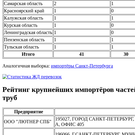
Самарская область
2
1
Красноярский край
1
0
Калужская область
1
1
Курская область
1
0
Ленинградская область
1
0
Пензенская область
1
1
Тульская область
1
1
Итого
41
30
Аналогичная выборка:
импортёры Санкт-Петербурга
Рейтинг крупнейших импортёров часте
труб
Предприятие
195027, ГОРОД САНКТ-ПЕТЕРБУР
ООО "ЛЮТНЕР СПБ"
А, ОФИС 405
196066, Г.САНКТ-ПЕТЕРБУРГ, МУ