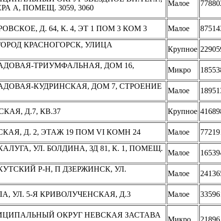
Малое
77880
РА А, ПОМЕЩ. 3059, 3060
ВСКОЕ, Д. 64, К. 4, ЭТ 1 ПОМ 3 КОМ 3
Малое
87514
 ГОРОД КРАСНОГОРСК, УЛИЦА
Крупное
22905
САДОВАЯ-ТРИУМФАЛЬНАЯ, ДОМ 16,
Микро
18553
САДОВАЯ-КУДРИНСКАЯ, ДОМ 7, СТРОЕНИЕ
Малое
18951
КАЯ, Д.7, КВ.37
Крупное
41689
СКАЯ, Д. 2, ЭТАЖ 19 ПОМ VI КОМН 24
Малое
77219
АЛУГА, УЛ. БОЛДИНА, ЗД 81, К. 1, ПОМЕЩ.
Малое
16539
КУТСКИЙ Р-Н, П ДЗЕРЖИНСК, УЛ.
Малое
24136
ЛА, УЛ. 5-Я КРИВОЛУЧЕНСКАЯ, Д.3
Малое
33596
МУНИЦИПАЛЬНЫЙ ОКРУГ НЕВСКАЯ ЗАСТАВА
Микро
21896