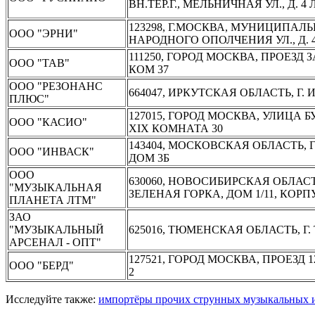
ВН.ТЕР.Г., МЕЛЬНИЧНАЯ УЛ., Д. 4
123298, Г.МОСКВА, МУНИЦИПАЛЬ
ООО "ЭРНИ"
НАРОДНОГО ОПОЛЧЕНИЯ УЛ., Д. 40
111250, ГОРОД МОСКВА, ПРОЕЗД З
ООО "ТАВ"
КОМ 37
ООО "РЕЗОНАНС
664047, ИРКУТСКАЯ ОБЛАСТЬ, Г. 
ПЛЮС"
127015, ГОРОД МОСКВА, УЛИЦА 
ООО "КАСИО"
XIX КОМНАТА 30
143404, МОСКОВСКАЯ ОБЛАСТЬ,
ООО "ИНВАСК"
ДОМ 3Б
ООО
630060, НОВОСИБИРСКАЯ ОБЛАС
"МУЗЫКАЛЬНАЯ
ЗЕЛЕНАЯ ГОРКА, ДОМ 1/11, КОРП
ПЛАНЕТА ЛТМ"
ЗАО
"МУЗЫКАЛЬНЫЙ
625016, ТЮМЕНСКАЯ ОБЛАСТЬ, Г. Т
АРСЕНАЛ - ОПТ"
127521, ГОРОД МОСКВА, ПРОЕЗД
ООО "БЕРД"
2
Исследуйте также:
импортёры прочих струнных музыкальных 