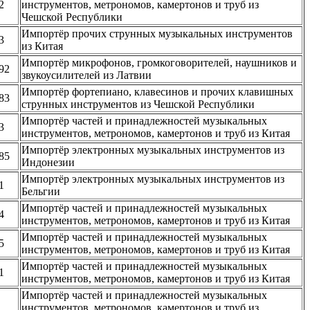
2
инструментов, метрономов, камертонов и труб из
Чешской Республики
Импортёр прочих струнных музыкальных инструментов
3
из Китая
Импортёр микрофонов, громкоговорителей, наушников и
92
звукоусилителей из Латвии
Импортёр фортепиано, клавесинов и прочих клавишных
83
струнных инструментов из Чешской Республики
Импортёр частей и принадлежностей музыкальных
3
инструментов, метрономов, камертонов и труб из Китая
Импортёр электронных музыкальных инструментов из
85
Индонезии
Импортёр электронных музыкальных инструментов из
1
Бельгии
Импортёр частей и принадлежностей музыкальных
4
инструментов, метрономов, камертонов и труб из Китая
Импортёр частей и принадлежностей музыкальных
5
инструментов, метрономов, камертонов и труб из Китая
Импортёр частей и принадлежностей музыкальных
1
инструментов, метрономов, камертонов и труб из Китая
Импортёр частей и принадлежностей музыкальных
инструментов, метрономов, камертонов и труб из