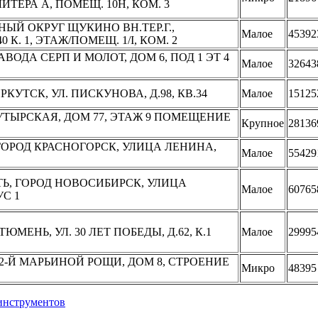
 ЛИТЕРА А, ПОМЕЩ. 10Н, КОМ. 3
НЫЙ ОКРУГ ЩУКИНО ВН.ТЕР.Г.,
Малое
45392
 К. 1, ЭТАЖ/ПОМЕЩ. 1/I, КОМ. 2
АВОДА СЕРП И МОЛОТ, ДОМ 6, ПОД 1 ЭТ 4
Малое
32643
ИРКУТСК, УЛ. ПИСКУНОВА, Д.98, КВ.34
Малое
15125
БУТЫРСКАЯ, ДОМ 77, ЭТАЖ 9 ПОМЕЩЕНИЕ
Крупное
28136
 ГОРОД КРАСНОГОРСК, УЛИЦА ЛЕНИНА,
Малое
55429
ТЬ, ГОРОД НОВОСИБИРСК, УЛИЦА
Малое
60765
УС 1
ЮМЕНЬ, УЛ. 30 ЛЕТ ПОБЕДЫ, Д.62, К.1
Малое
29995
 12-Й МАРЬИНОЙ РОЩИ, ДОМ 8, СТРОЕНИЕ
Микро
48395
инструментов