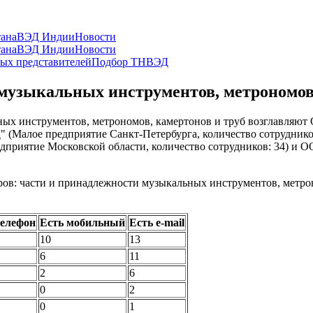
ана
ВЭД Индии
Новости
ана
ВЭД Индии
Новости
ых представителей
Подбор ТНВЭД
музыкальных инструментов, метрономов,
ьных инструментов, метрономов, камертонов и труб возглавля
" (Малое предприятие Санкт-Петербурга, количество сотрудн
дприятие Московской области, количество сотрудников: 34) 
ов: части и принадлежности музыкальных инструментов, метроном
телефон
Есть мобильный
Есть e-mail
10
13
6
11
2
6
0
2
0
1