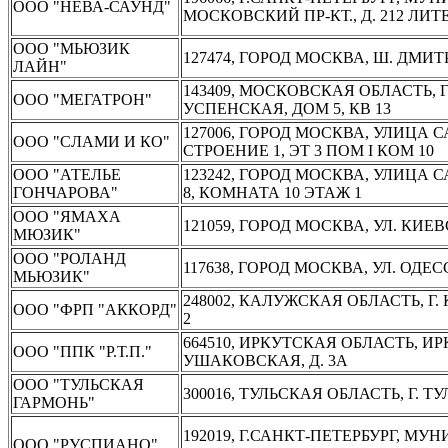
ООО "НЕВА-САУНД"
МОСКОВСКИЙ ПР-КТ., Д. 212 ЛИТЕ
ООО "МЬЮЗИК
127474, ГОРОД МОСКВА, Ш. ДМИТРО
ЛАЙН"
143409, МОСКОВСКАЯ ОБЛАСТЬ,
ООО "МЕГАТРОН"
УСПЕНСКАЯ, ДОМ 5, КВ 13
127006, ГОРОД МОСКВА, УЛИЦА 
ООО "СЛАМИ И КО"
СТРОЕНИЕ 1, ЭТ 3 ПОМ I КОМ 10
ООО "АТЕЛЬЕ
123242, ГОРОД МОСКВА, УЛИЦА 
ГОНЧАРОВА"
8, КОМНАТА 10 ЭТАЖ 1
ООО "ЯМАХА
121059, ГОРОД МОСКВА, УЛ. КИЕВС
МЮЗИК"
ООО "РОЛАНД
117638, ГОРОД МОСКВА, УЛ. ОДЕС
МЬЮЗИК"
248002, КАЛУЖСКАЯ ОБЛАСТЬ, Г. К
ООО "ФРП "АККОРД"
2
664510, ИРКУТСКАЯ ОБЛАСТЬ, ИР
ООО "ППК "Р.Т.П."
УШАКОВСКАЯ, Д. 3А
ООО "ТУЛЬСКАЯ
300016, ТУЛЬСКАЯ ОБЛАСТЬ, Г. ТУ
ГАРМОНЬ"
192019, Г.САНКТ-ПЕТЕРБУРГ, 
ООО "РУСПИАНО"