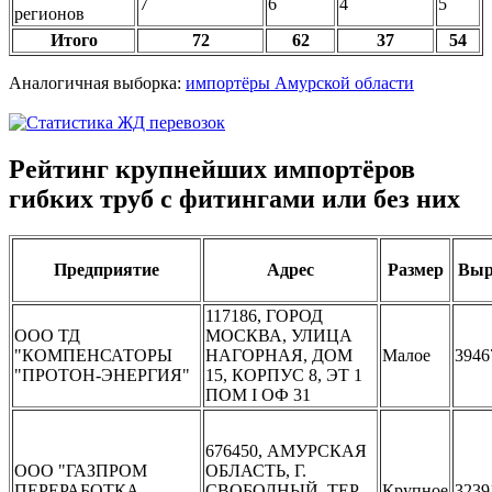
7
6
4
5
регионов
Итого
72
62
37
54
Аналогичная выборка:
импортёры Амурской области
Рейтинг крупнейших импортёров
гибких труб с фитингами или без них
Предприятие
Адрес
Размер
Выр
117186, ГОРОД
ООО ТД
МОСКВА, УЛИЦА
"КОМПЕНСАТОРЫ
НАГОРНАЯ, ДОМ
Малое
3946
"ПРОТОН-ЭНЕРГИЯ"
15, КОРПУС 8, ЭТ 1
ПОМ I ОФ 31
676450, АМУРСКАЯ
ООО "ГАЗПРОМ
ОБЛАСТЬ, Г.
ПЕРЕРАБОТКА
СВОБОДНЫЙ, ТЕР
Крупное
3239