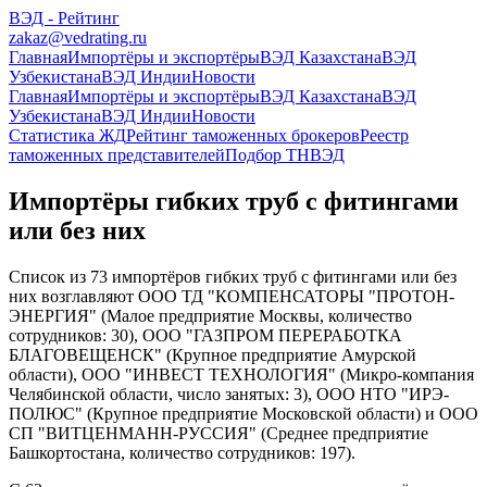
ВЭД - Рейтинг
zakaz@vedrating.ru
Главная
Импортёры и экспортёры
ВЭД Казахстана
ВЭД
Узбекистана
ВЭД Индии
Новости
Главная
Импортёры и экспортёры
ВЭД Казахстана
ВЭД
Узбекистана
ВЭД Индии
Новости
Статистика ЖД
Рейтинг таможенных брокеров
Реестр
таможенных представителей
Подбор ТНВЭД
Импортёры гибких труб с фитингами
или без них
Список из 73 импортёров гибких труб с фитингами или без
них возглавляют ООО ТД "КОМПЕНСАТОРЫ "ПРОТОН-
ЭНЕРГИЯ" (Малое предприятие Москвы, количество
сотрудников: 30), ООО "ГАЗПРОМ ПЕРЕРАБОТКА
БЛАГОВЕЩЕНСК" (Крупное предприятие Амурской
области), ООО "ИНВЕСТ ТЕХНОЛОГИЯ" (Микро-компания
Челябинской области, число занятых: 3), ООО НТО "ИРЭ-
ПОЛЮС" (Крупное предприятие Московской области) и ООО
СП "ВИТЦЕНМАНН-РУССИЯ" (Среднее предприятие
Башкортостана, количество сотрудников: 197).