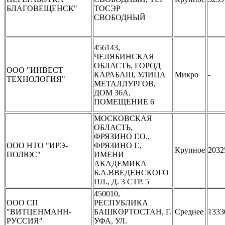
БЛАГОВЕЩЕНСК"
ТОСЭР
СВОБОДНЫЙ
456143,
ЧЕЛЯБИНСКАЯ
ОБЛАСТЬ, ГОРОД
ООО "ИНВЕСТ
КАРАБАШ, УЛИЦА
Микро
-
ТЕХНОЛОГИЯ"
МЕТАЛЛУРГОВ,
ДОМ 36А,
ПОМЕЩЕНИЕ 6
МОСКОВСКАЯ
ОБЛАСТЬ,
ФРЯЗИНО Г.О.,
ООО НТО "ИРЭ-
ФРЯЗИНО Г.,
Крупное
2032
ПОЛЮС"
ИМЕНИ
АКАДЕМИКА
Б.А.ВВЕДЕНСКОГО
ПЛ., Д. 3 СТР. 5
450010,
ООО СП
РЕСПУБЛИКА
"ВИТЦЕНМАНН-
БАШКОРТОСТАН, Г.
Среднее
1333
РУССИЯ"
УФА, УЛ.