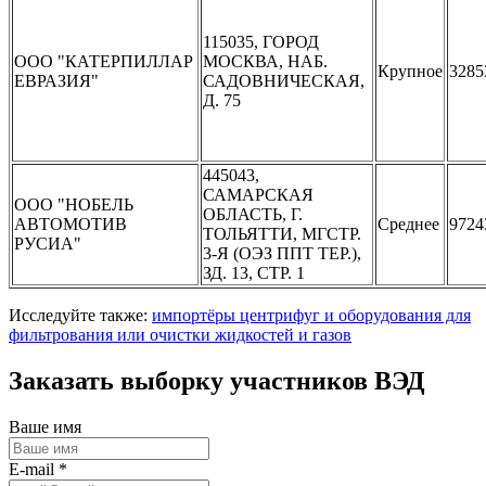
115035, ГОРОД
ООО "КАТЕРПИЛЛАР
МОСКВА, НАБ.
Крупное
3285
ЕВРАЗИЯ"
САДОВНИЧЕСКАЯ,
Д. 75
445043,
САМАРСКАЯ
ООО "НОБЕЛЬ
ОБЛАСТЬ, Г.
АВТОМОТИВ
Среднее
9724
ТОЛЬЯТТИ, МГСТР.
РУСИА"
3-Я (ОЭЗ ППТ ТЕР.),
ЗД. 13, СТР. 1
Исследуйте также:
импортёры центрифуг и оборудования для
фильтрования или очистки жидкостей и газов
Заказать выборку участников ВЭД
Ваше имя
E-mail *