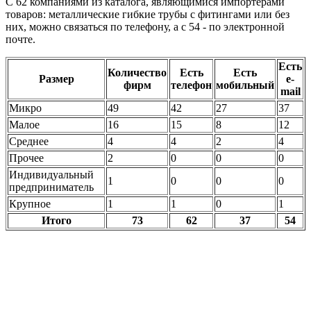
С 62 компаниями из каталога, являющимися импортёрами
товаров: металлические гибкие трубы с фитингами или без
них, можно связаться по телефону, а с 54 - по электронной
почте.
Есть
Количество
Есть
Есть
Размер
e-
фирм
телефон
мобильный
mail
Микро
49
42
27
37
Малое
16
15
8
12
Среднее
4
4
2
4
Прочее
2
0
0
0
Индивидуальный
1
0
0
0
предприниматель
Крупное
1
1
0
1
Итого
73
62
37
54