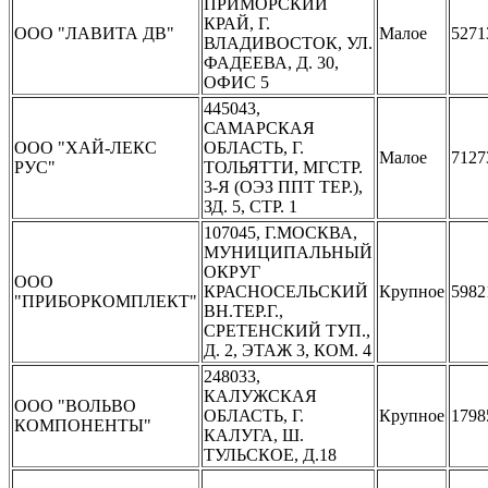
ПРИМОРСКИЙ
КРАЙ, Г.
ООО "ЛАВИТА ДВ"
Малое
5271
ВЛАДИВОСТОК, УЛ.
ФАДЕЕВА, Д. 30,
ОФИС 5
445043,
САМАРСКАЯ
ООО "ХАЙ-ЛЕКС
ОБЛАСТЬ, Г.
Малое
7127
РУС"
ТОЛЬЯТТИ, МГСТР.
3-Я (ОЭЗ ППТ ТЕР.),
ЗД. 5, СТР. 1
107045, Г.МОСКВА,
МУНИЦИПАЛЬНЫЙ
ОКРУГ
ООО
КРАСНОСЕЛЬСКИЙ
Крупное
5982
"ПРИБОРКОМПЛЕКТ"
ВН.ТЕР.Г.,
СРЕТЕНСКИЙ ТУП.,
Д. 2, ЭТАЖ 3, КОМ. 4
248033,
КАЛУЖСКАЯ
ООО "ВОЛЬВО
ОБЛАСТЬ, Г.
Крупное
1798
КОМПОНЕНТЫ"
КАЛУГА, Ш.
ТУЛЬСКОЕ, Д.18