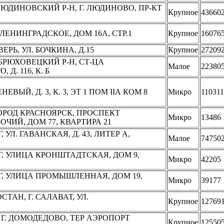
ЛЮДИНОВСКИЙ Р-Н, Г. ЛЮДИНОВО, ПР-КТ
Крупное
43660
ЛЕНИНГРАДСКОЕ, ДОМ 16А, СТР.1
Крупное
16076
ВЕРЬ, УЛ. БОЧКИНА, Д.15
Крупное
27209
 БРЮХОВЕЦКИЙ Р-Н, СТ-ЦА
Малое
22380
Д. 116, К. Б
ЕВЫЙ, Д. 3, К. 3, ЭТ 1 ПОМ IIА КОМ 8
Микро
110311
ГОРОД КРАСНОЯРСК, ПРОСПЕКТ
Микро
13486
ЧИЙ, ДОМ 77, КВАРТИРА 21
 УЛ. ГАВАНСКАЯ, Д. 43, ЛИТЕР А,
Малое
74750
РГ, УЛИЦА КРОНШТАДТСКАЯ, ДОМ 9,
Микро
42205
РГ, УЛИЦА ПРОМЫШЛЕННАЯ, ДОМ 19,
Микро
39177
ТАН, Г. САЛАВАТ, УЛ.
Крупное
12769
 Г. ДОМОДЕДОВО, ТЕР АЭРОПОРТ
Крупное
12550