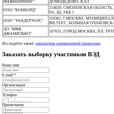
ИНЖИНИРИНГ"
ДОМОДЕДОВО, К.6/1
214020, СМОЛЕНСКАЯ ОБЛАСТЬ,
ООО "КОНКОРД"
9А, ЗД. АКБ 1
119361, Г.МОСКВА, МУНИЦИП
ООО "УАНДЕРУОЛС"
ВН.ТЕР.Г., БОЛЬШАЯ ОЧАКОВСКАЯ 
АО "МФК
107031, ГОРОД МОСКВА, ПЛ. ТРУБ
ДЖАМИЛЬКО"
Исследуйте также:
импортёры алюминиевой проволоки
Заказать выборку участников ВЭД
Ваше имя
E-mail *
Организация
Телефон
Примечание