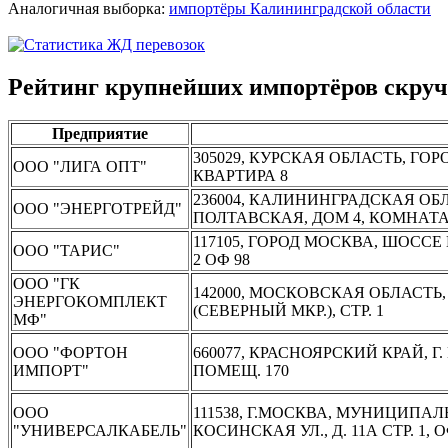
Аналогичная выборка:
импортёры Калининградской области
Рейтинг крупнейших импортёров скруч
Предприятие
305029, КУРСКАЯ ОБЛАСТЬ, ГО
ООО "ЛИГА ОПТ"
КВАРТИРА 8
236004, КАЛИНИНГРАДСКАЯ ОБ
ООО "ЭНЕРГОТРЕЙД"
ПОЛТАВСКАЯ, ДОМ 4, КОМНАТА 
117105, ГОРОД МОСКВА, ШОССЕ
ООО "ТАРИС"
2 ОФ 98
ООО "ГК
142000, МОСКОВСКАЯ ОБЛАСТЬ
ЭНЕРГОКОМПЛЕКТ
(СЕВЕРНЫЙ МКР.), СТР. 1
МФ"
ООО "ФОРТОН
660077, КРАСНОЯРСКИЙ КРАЙ, Г.
ИМПОРТ"
ПОМЕЩ. 170
ООО
111538, Г.МОСКВА, МУНИЦИПАЛ
"УНИВЕРСАЛКАБЕЛЬ"
КОСИНСКАЯ УЛ., Д. 11А СТР. 1, 