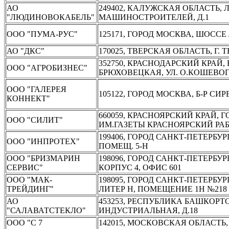
АО
249402, КАЛУЖСКАЯ ОБЛАСТЬ, 
"ЛЮДИНОВОКАБЕЛЬ"
МАШИНОСТРОИТЕЛЕЙ, Д.1
ООО "ПУМА-РУС"
125171, ГОРОД МОСКВА, ШОССЕ 
АО "ДКС"
170025, ТВЕРСКАЯ ОБЛАСТЬ, Г. Т
352750, КРАСНОДАРСКИЙ КРАЙ,
ООО "АГРОБИЗНЕС"
БРЮХОВЕЦКАЯ, УЛ. О.КОШЕВОГО, 
ООО "ГАЛЕРЕЯ
105122, ГОРОД МОСКВА, Б-Р СИРЕН
КОННЕКТ"
660059, КРАСНОЯРСКИЙ КРАЙ, 
ООО "СИЛИТ"
ИМ.ГАЗЕТЫ КРАСНОЯРСКИЙ РАБО
199406, ГОРОД САНКТ-ПЕТЕРБУРГ,
ООО "ИНПРОТЕХ"
ПОМЕЩ. 5-Н
ООО "БРИЗМАРИН
198096, ГОРОД САНКТ-ПЕТЕРБУ
СЕРВИС"
КОРПУС 4, ОФИС 601
ООО "МАК-
198095, ГОРОД САНКТ-ПЕТЕРБУ
ТРЕЙДИНГ"
ЛИТЕР Н, ПОМЕЩЕНИЕ 1Н №218
АО
453253, РЕСПУБЛИКА БАШКОРТОС
"САЛАВАТСТЕКЛО"
ИНДУСТРИАЛЬНАЯ, Д.18
ООО "С 7
142015, МОСКОВСКАЯ ОБЛАСТЬ,