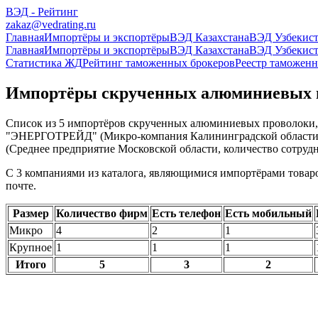
ВЭД - Рейтинг
zakaz@vedrating.ru
Главная
Импортёры и экспортёры
ВЭД Казахстана
ВЭД Узбекист
Главная
Импортёры и экспортёры
ВЭД Казахстана
ВЭД Узбекист
Статистика ЖД
Рейтинг таможенных брокеров
Реестр таможенн
Импортёры скрученных алюминиевых пр
Список из 5 импортёров скрученных алюминиевых проволоки,
"ЭНЕРГОТРЕЙД" (Микро-компания Калининградской области
(Среднее предприятие Московской области, количество сотру
С 3 компаниями из каталога, являющимися импортёрами товаров
почте.
Размер
Количество фирм
Есть телефон
Есть мобильный
Микро
4
2
1
Крупное
1
1
1
Итого
5
3
2