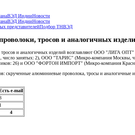
ана
ВЭД Индии
Новости
ана
ВЭД Индии
Новости
ых представителей
Подбор ТНВЭД
оволоки, тросов и аналогичных издел
 тросов и аналогичных изделий возглавляют ООО "ЛИГА ОПТ" (
, число занятых: 2), ООО "ТАРИС" (Микро-компания Москвы
дников: 26) и ООО "ФОРТОН ИМПОРТ" (Микро-компания Краснояр
: скрученные алюминиевые проволока, тросы и аналогичные изде
Есть e-mail
3
1
4