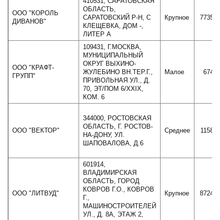
410531, САРАТОВСКАЯ
ОБЛАСТЬ,
ООО "КОРОЛЬ
САРАТОВСКИЙ Р-Н, С
Крупное
77356
ДИВАНОВ"
КЛЕЩЕВКА, ДОМ -,
ЛИТЕР А
109431, Г.МОСКВА,
МУНИЦИПАЛЬНЫЙ
ОКРУГ ВЫХИНО-
ООО "КРАФТ-
ЖУЛЕБИНО ВН.ТЕР.Г.,
Малое
6748
ГРУПП"
ПРИВОЛЬНАЯ УЛ., Д.
70, ЭТ/ПОМ 6/XXIX,
КОМ. 6
344000, РОСТОВСКАЯ
ОБЛАСТЬ, Г. РОСТОВ-
ООО "ВЕКТОР"
Среднее
11585
НА-ДОНУ, УЛ.
ШАПОВАЛОВА, Д.6
601914,
ВЛАДИМИРСКАЯ
ОБЛАСТЬ, ГОРОД
КОВРОВ Г.О., КОВРОВ
ООО "ЛИТВУД"
Крупное
87243
Г.,
МАШИНОСТРОИТЕЛЕЙ
УЛ., Д. 8А, ЭТАЖ 2,