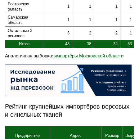
Ростовская
1
1
1
1
область
Самарская
1
1
1
1
область
Остальные 3
3
2
2
1
регионов
Итого
48
38
32
33
Аналогичная выборка:
импортёры Московской области
Рейтинг крупнейших импортёров ворсовых
и синельных тканей
Предприятие
Адрес
Размер
Выруч