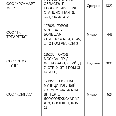
ООО "КРОКМАРТ-
ОБЛАСТЬ, Г.
Среднее
13299
МСК"
НОВОСИБИРСК, УЛ.
СТАНЦИОННАЯ, Д.
62/1, ОФИС 412
107023, ГОРОД
МОСКВА, УЛ.
ООО "ТК
БОЛЬШАЯ
Микро
4492
ТРЕАРТЕКС"
СЕМЁНОВСКАЯ, Д. 45,
ЭТ 2 ПОМ VIА КОМ 3
115230, ГОРОД
МОСКВА, ПР-Д
ООО "ОРМА
ХЛЕБОЗАВОДСКИЙ, Д.
Крупное
78344
ГРУПП"
7, СТР. 9, ЭТ 4 ПОМ XI
КОМ 5Ц
121354, Г.МОСКВА,
МУНИЦИПАЛЬНЫЙ
ОКРУГ МОЖАЙСКИЙ
ООО "КОМПАС"
ВН.ТЕР.Г.,
Микро
5243
ДОРОГОБУЖСКАЯ УЛ.,
Д. 3, ПОМЕЩ. 1, КОМ.
11