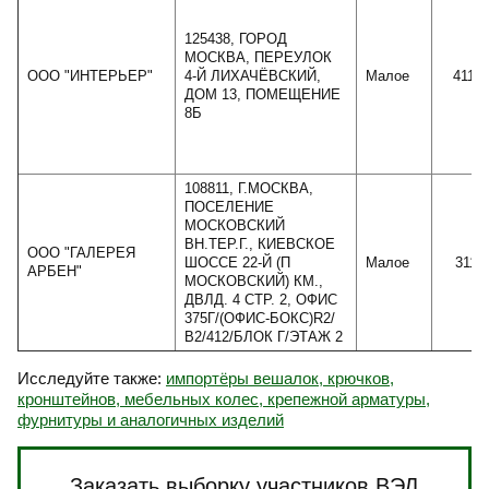
125438, ГОРОД
МОСКВА, ПЕРЕУЛОК
ООО "ИНТЕРЬЕР"
4-Й ЛИХАЧЁВСКИЙ,
Малое
4116
ДОМ 13, ПОМЕЩЕНИЕ
8Б
108811, Г.МОСКВА,
ПОСЕЛЕНИЕ
МОСКОВСКИЙ
ВН.ТЕР.Г., КИЕВСКОЕ
ООО "ГАЛЕРЕЯ
ШОССЕ 22-Й (П
Малое
3111
АРБЕН"
МОСКОВСКИЙ) КМ.,
ДВЛД. 4 СТР. 2, ОФИС
375Г/(ОФИС-БОКС)R2/
В2/412/БЛОК Г/ЭТАЖ 2
Исследуйте также:
импортёры вешалок, крючков,
кронштейнов, мебельных колес, крепежной арматуры,
фурнитуры и аналогичных изделий
Заказать выборку участников ВЭД