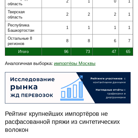
2
1
0
1
область
Тверская
2
2
2
1
область
Республика
1
1
1
1
Башкортостан
Остальные 8
8
8
6
7
регионов
Итого
96
73
47
65
Аналогичная выборка:
импортёры Москвы
Рейтинг крупнейших импортёров не
расфасованной пряжи из синтетических
волокон