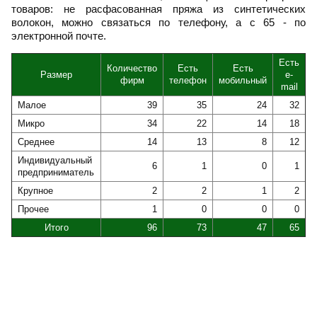
товаров: не расфасованная пряжа из синтетических
волокон, можно связаться по телефону, а с 65 - по
электронной почте.
Есть
Количество
Есть
Есть
Размер
e-
фирм
телефон
мобильный
mail
Малое
39
35
24
32
Микро
34
22
14
18
Среднее
14
13
8
12
Индивидуальный
6
1
0
1
предприниматель
Крупное
2
2
1
2
Прочее
1
0
0
0
Итого
96
73
47
65