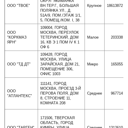
ОКРУГ ЯКИМАНКА
ООО "ТВОЕ"
ВН.ТЕР.Г., БОЛЬШАЯ
Крупное
18613872
ПОЛЯНКА УЛ., Д.
51А/9, ПОМ./ЭТАЖ 1/1,
5, ПОМЕЩ./КОМ. I, 38
109004, ГОРОД
ООО
МОСКВА, ПЕРЕУЛОК
"КОРКМАЗ
ТЕТЕРИНСКИЙ, ДОМ
Малое
203338
ЯРН"
16, КВ Э 1 ПОМ IV К 1
ОФ 6
109428, ГОРОД
МОСКВА, УЛИЦА
ООО "ТД ДТ"
ЗАРАЙСКАЯ, ДОМ 21,
Микро
165055
ПОМЕЩЕНИЕ 306,
ОФИС 1003
111141, ГОРОД
МОСКВА, ПРОЕЗД 3-Й
ООО
ПЕРОВА ПОЛЯ, ДОМ
Среднее
967714
"АТЛАНТЕКС"
8, СТРОЕНИЕ 11,
КОМНАТА 208
171506, ТВЕРСКАЯ
ОБЛАСТЬ, ГОРОД
ООО "ТАРГЕН"
КИМРЫ, УЛИЦА
Среднее
1312610