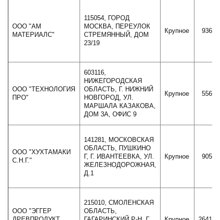
115054, ГОРОД
ООО "АМ
МОСКВА, ПЕРЕУЛОК
Крупное
93638
МАТЕРИАЛС"
СТРЕМЯННЫЙ, ДОМ
23/19
603116,
НИЖЕГОРОДСКАЯ
ООО "ТЕХНОЛОГИЯ
ОБЛАСТЬ, Г. НИЖНИЙ
Крупное
55686
ПРО"
НОВГОРОД, УЛ.
МАРШАЛА КАЗАКОВА,
ДОМ 3А, ОФИС 9
141281, МОСКОВСКАЯ
ОБЛАСТЬ, ПУШКИНО
ООО "ХУХТАМАКИ
Г, Г. ИВАНТЕЕВКА, УЛ.
Крупное
90560
С.Н.Г."
ЖЕЛЕЗНОДОРОЖНАЯ,
Д.1
215010, СМОЛЕНСКАЯ
ООО "ЭГГЕР
ОБЛАСТЬ,
ДРЕВПРОДУКТ
ГАГАРИНСКИЙ Р-Н, Г.
Крупное
264156