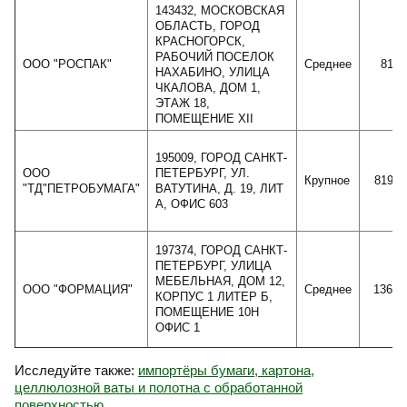
143432, МОСКОВСКАЯ
ОБЛАСТЬ, ГОРОД
КРАСНОГОРСК,
РАБОЧИЙ ПОСЕЛОК
ООО "РОСПАК"
Среднее
8113
НАХАБИНО, УЛИЦА
ЧКАЛОВА, ДОМ 1,
ЭТАЖ 18,
ПОМЕЩЕНИЕ XII
195009, ГОРОД САНКТ-
ООО
ПЕТЕРБУРГ, УЛ.
Крупное
81973
"ТД"ПЕТРОБУМАГА"
ВАТУТИНА, Д. 19, ЛИТ
А, ОФИС 603
197374, ГОРОД САНКТ-
ПЕТЕРБУРГ, УЛИЦА
МЕБЕЛЬНАЯ, ДОМ 12,
ООО "ФОРМАЦИЯ"
Среднее
13609
КОРПУС 1 ЛИТЕР Б,
ПОМЕЩЕНИЕ 10Н
ОФИС 1
Исследуйте также:
импортёры бумаги, картона,
целлюлозной ваты и полотна с обработанной
поверхностью