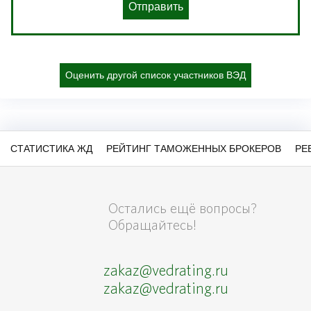
Отправить
Оценить другой список участников ВЭД
СТАТИСТИКА ЖД
РЕЙТИНГ ТАМОЖЕННЫХ БРОКЕРОВ
РЕ
Остались ещё вопросы?
Обращайтесь!
zakaz@vedrating.ru
zakaz@vedrating.ru