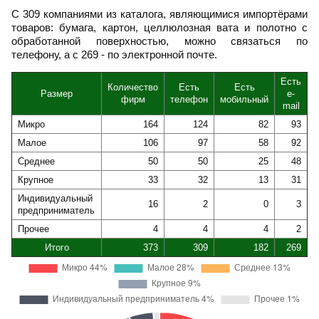
С 309 компаниями из каталога, являющимися импортёрами
товаров: бумага, картон, целлюлозная вата и полотно с
обработанной поверхностью, можно связаться по
телефону, а с 269 - по электронной почте.
Есть
Количество
Есть
Есть
Размер
e-
фирм
телефон
мобильный
mail
Микро
164
124
82
93
Малое
106
97
58
92
Среднее
50
50
25
48
Крупное
33
32
13
31
Индивидуальный
16
2
0
3
предприниматель
Прочее
4
4
4
2
Итого
373
309
182
269