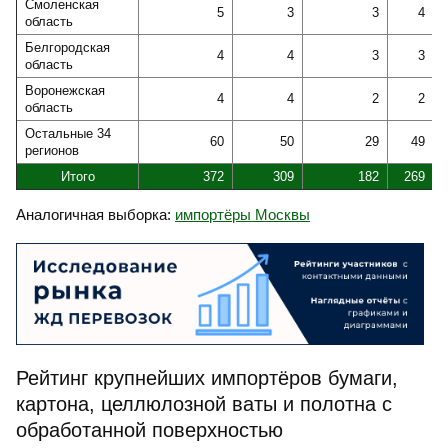
Смоленская
5
3
3
4
область
Белгородская
4
4
3
3
область
Воронежская
4
4
2
2
область
Остальные 34
60
50
29
49
регионов
Итого
372
309
182
269
Аналогичная выборка:
импортёры Москвы
Рейтинг крупнейших импортёров бумаги,
картона, целлюлозной ваты и полотна с
обработанной поверхностью