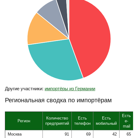
Другие участники:
импортёры из Германии
Региональная сводка по импортёрам
Есть
Количество
Есть
Есть
Регион
e-
предприятий
телефон
мобильный
mail
Москва
91
69
42
65