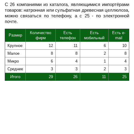
С 26 компаниями из каталога, являющимися импортёрами
товаров: натронная или сульфатная древесная целлюлоза,
можно связаться по телефону, а с 25 - по электронной
почте.
Количество
Есть
Есть
Есть e-
Размер
фирм
телефон
мобильный
mail
Крупное
12
11
6
10
Малое
8
8
2
8
Микро
6
4
1
4
Среднее
3
3
2
3
Итого
29
26
11
25