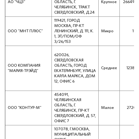
АО "ЧЦЗ"
ОБЛАСТЬ, Г.
Крупное
266492
ЧЕЛЯБИНСК, ТРАКТ
СВЕРДЛОВСКИЙ, Д.24
119421, ГОРОД
МОСКВА, ПР-КТ
ООО "МНТ ПЛЮС"
ЛЕНИНСКИЙ, Д. 111, К.
Микро
101
1, ЭТ/ПОМ/ОФ
3/26/153
620026,
СВЕРДЛОВСКАЯ
ООО КОМПАНИЯ
ОБЛАСТЬ, ГОРОД
Среднее
12388
"МАРИЯ-ТРЭЙД"
ЕКАТЕРИНБУРГ, УЛИЦА
КАРЛА МАРКСА, ДОМ
12, ОФИС 6
454091,
ЧЕЛЯБИНСКАЯ
ОБЛАСТЬ, Г.
ООО "КОНТУР-М"
Малое
2720
ЧЕЛЯБИНСК, ПР-КТ
СВЕРДЛОВСКИЙ, Д. 57,
ОФИС 7
107078, Г.МОСКВА,
МУНИЦИПАЛЬНЫЙ