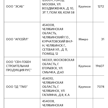
125009, ГОРОД
МОСКВА, УЛ.
ООО "ЭСАБ"
Крупное
127232
ВОЗДВИЖЕНКА, Д. 10,
ЭТ 7, ПОМ XIII, КОМ 58
454008,
ЧЕЛЯБИНСКАЯ
ОБЛАСТЬ,
ЧЕЛЯБИНСКИЙ Г.О.,
ООО "АПСЕЙЛ"
Микро
397
КУРЧАТОВСКИЙ ВН.Р-
Н, ЧЕЛЯБИНСК Г.,
СЕТЕВАЯ УЛ., Д. 11,
ПОМЕЩ. 12
140301, МОСКОВСКАЯ
ООО "СЕН-ГОБЕН
ОБЛАСТЬ, Г.
СТРОИТЕЛЬНАЯ
Крупное
196078
ЕГОРЬЕВСК, УЛ.
ПРОДУКЦИЯ РУС"
СМЫЧКА, Д.60
454010,
ЧЕЛЯБИНСКАЯ
ООО ТД "ТМЗ"
ОБЛАСТЬ, Г.
Крупное
70744
ЧЕЛЯБИНСК, УЛ.
ГАГАРИНА, Д.8, К.А
454008,
ЧЕЛЯБИНСКАЯ