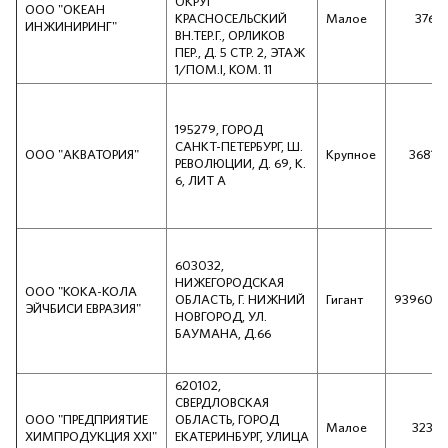
ОКРУГ
ООО "ОКЕАН
КРАСНОСЕЛЬСКИЙ
Малое
3763
ИНЖИНИРИНГ"
ВН.ТЕР.Г., ОРЛИКОВ
ПЕР., Д. 5 СТР. 2, ЭТАЖ
1/ПОМ.I, КОМ. 11
195279, ГОРОД
САНКТ-ПЕТЕРБУРГ, Ш.
ООО "АКВАТОРИЯ"
Крупное
36813
РЕВОЛЮЦИИ, Д. 69, К.
6, ЛИТ А
603032,
НИЖЕГОРОДСКАЯ
ООО "КОКА-КОЛА
ОБЛАСТЬ, Г. НИЖНИЙ
Гигант
939605
ЭЙЧБИСИ ЕВРАЗИЯ"
НОВГОРОД, УЛ.
БАУМАНА, Д.66
620102,
СВЕРДЛОВСКАЯ
ООО "ПРЕДПРИЯТИЕ
ОБЛАСТЬ, ГОРОД
Малое
3239
ХИМПРОДУКЦИЯ ХХI"
ЕКАТЕРИНБУРГ, УЛИЦА