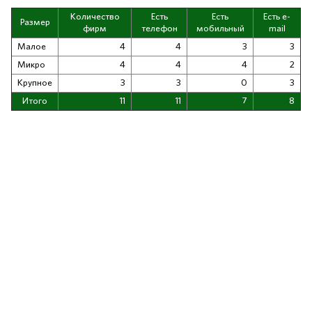
Количество
Есть
Есть
Есть e-
Размер
фирм
телефон
мобильный
mail
Малое
4
4
3
3
Микро
4
4
4
2
Крупное
3
3
0
3
Итого
11
11
7
8