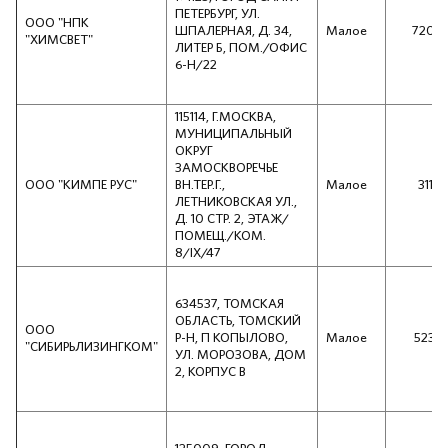
ПЕТЕРБУРГ, УЛ.
ООО "НПК
ШПАЛЕРНАЯ, Д. 34,
Малое
7207
"ХИМСВЕТ"
ЛИТЕР Б, ПОМ./ОФИС
6-Н/22
115114, Г.МОСКВА,
МУНИЦИПАЛЬНЫЙ
ОКРУГ
ЗАМОСКВОРЕЧЬЕ
ООО "КИМПЕ РУС"
ВН.ТЕР.Г.,
Малое
3119
ЛЕТНИКОВСКАЯ УЛ.,
Д. 10 СТР. 2, ЭТАЖ/
ПОМЕЩ./КОМ.
8/IX/47
634537, ТОМСКАЯ
ОБЛАСТЬ, ТОМСКИЙ
ООО
Р-Н, П КОПЫЛОВО,
Малое
5238
"СИБИРЬЛИЗИНГКОМ"
УЛ. МОРОЗОВА, ДОМ
2, КОРПУС В