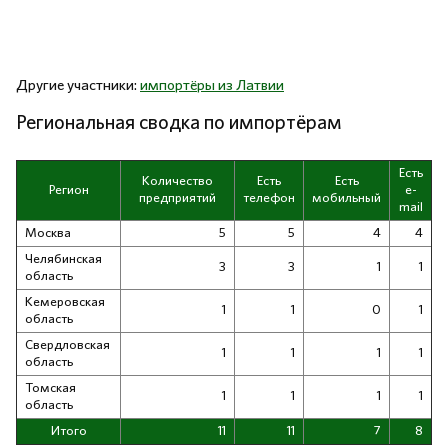
Другие участники:
импортёры из Латвии
Региональная сводка по импортёрам
Есть
Количество
Есть
Есть
Регион
e-
предприятий
телефон
мобильный
mail
Москва
5
5
4
4
Челябинская
3
3
1
1
область
Кемеровская
1
1
0
1
область
Свердловская
1
1
1
1
область
Томская
1
1
1
1
область
Итого
11
11
7
8