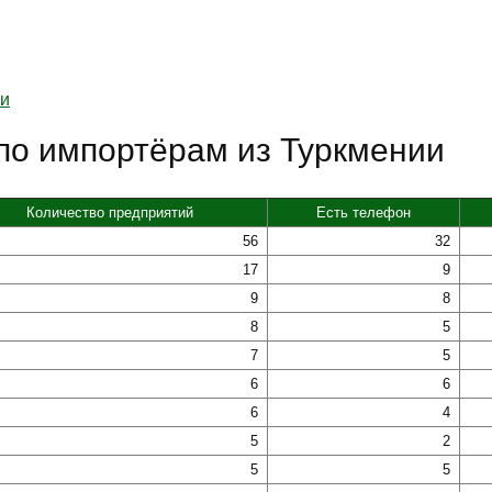
ии
по импортёрам из Туркмении
Количество предприятий
Есть телефон
56
32
17
9
9
8
8
5
7
5
6
6
6
4
5
2
5
5