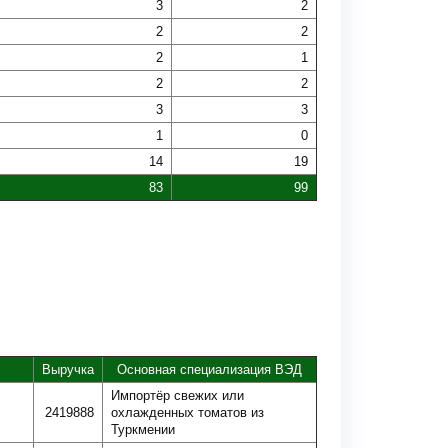
3
2
2
2
2
1
2
2
3
3
1
0
14
19
83
99
Выручка
Основная специализация ВЭД
Импортёр свежих или
2419888
охлажденных томатов из
Туркмении