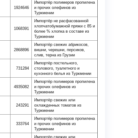
Импортёр полимеров пропилена
1924646
и прочих олефинов из
Туркмении
Импортёр не расфасованной
хлопчатобумажной пряжи с 85 и
1068391
более % хлопка в составе из
Туркмении
Импортёр свежих абрикосов,
2868896
вишни, черешни, персиков,
слив, терна из Грузии
Импортёр постельного,
731284
столового, туалетного и
кухонного белья из Туркмении
Импортёр полимеров пропилена
4935082
и прочих олефинов из
Туркмении
Импортёр свежих или
243291
охлажденных томатов из
Туркмении
Импортёр полимеров пропилена
333764
и прочих олефинов из
Туркмении
Импортёр свежих или