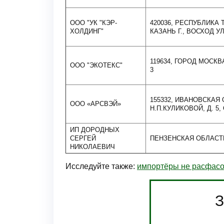
ООО "УК "КЭР-
420036, РЕСПУБЛИКА 
ХОЛДИНГ"
КАЗАНЬ Г., ВОСХОД УЛ.
119634, ГОРОД МОСКВА
ООО "ЭКОТЕКС"
3
155332, ИВАНОВСКАЯ О
ООО «АРСВЭЙ»
Н.П.КУЛИКОВОЙ, Д. 5,
ИП ДОРОДНЫХ
СЕРГЕЙ
ПЕНЗЕНСКАЯ ОБЛАСТ
НИКОЛАЕВИЧ
Исследуйте также:
импортёры не расфасо
З