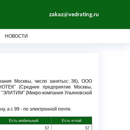
zakaz@vedrating.ru
НОВОСТИ
ания Москвы, число занятых: 36), ООО
ОТЕК" (Среднее предприятие Москвы,
О "ЭЛИТИМ" (Микро-компания Ульяновской
 а с 99 - по электронной почте.
Есть мобильный
Есть e-mail
57
57