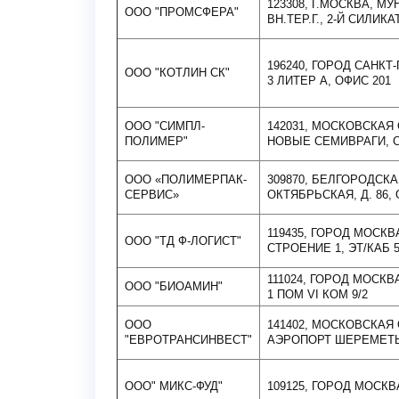
123308, Г.МОСКВА, 
ООО "ПРОМСФЕРА"
ВН.ТЕР.Г., 2-Й СИЛИКА
196240, ГОРОД САНКТ
ООО "КОТЛИН СК"
3 ЛИТЕР А, ОФИС 201
ООО "СИМПЛ-
142031, МОСКОВСКАЯ 
ПОЛИМЕР"
НОВЫЕ СЕМИВРАГИ, С
ООО «ПОЛИМЕРПАК-
309870, БЕЛГОРОДСКА
СЕРВИС»
ОКТЯБРЬСКАЯ, Д. 86,
119435, ГОРОД МОСК
ООО "ТД Ф-ЛОГИСТ"
СТРОЕНИЕ 1, ЭТ/КАБ 5
111024, ГОРОД МОСКВ
ООО "БИОАМИН"
1 ПОМ VI КОМ 9/2
ООО
141402, МОСКОВСКАЯ
"ЕВРОТРАНСИНВЕСТ"
АЭРОПОРТ ШЕРЕМЕТЬЕ
ООО" МИКС-ФУД"
109125, ГОРОД МОСКВА