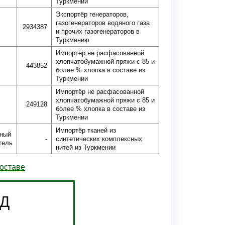
Туркмении
Экспортёр генераторов,
газогенераторов водяного газа
2934387
и прочих газогенераторов в
Туркмению
Импортёр не расфасованной
хлопчатобумажной пряжи с 85 и
443852
более % хлопка в составе из
Туркмении
Импортёр не расфасованной
хлопчатобумажной пряжи с 85 и
249128
более % хлопка в составе из
Туркмении
Импортёр тканей из
ный
-
синтетических комплексных
тель
нитей из Туркмении
составе
ЭД