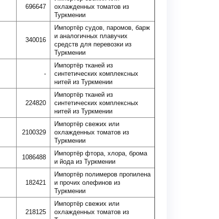
696647
охлажденных томатов из
Туркмении
Импортёр судов, паромов, барж
и аналогичных плавучих
340016
средств для перевозки из
Туркмении
Импортёр тканей из
-
синтетических комплексных
нитей из Туркмении
Импортёр тканей из
224820
синтетических комплексных
нитей из Туркмении
Импортёр свежих или
2100329
охлажденных томатов из
Туркмении
Импортёр фтора, хлора, брома
1086488
и йода из Туркмении
Импортёр полимеров пропилена
182421
и прочих олефинов из
Туркмении
Импортёр свежих или
218125
охлажденных томатов из