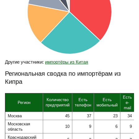
Другие участники:
импортёры из Китая
Региональная сводка по импортёрам из
Кипра
Есть
Количество
Есть
Есть
Регион
e-
предприятий
телефон
мобильный
mail
Москва
45
37
23
34
Московская
10
9
6
9
область
Краснодарский