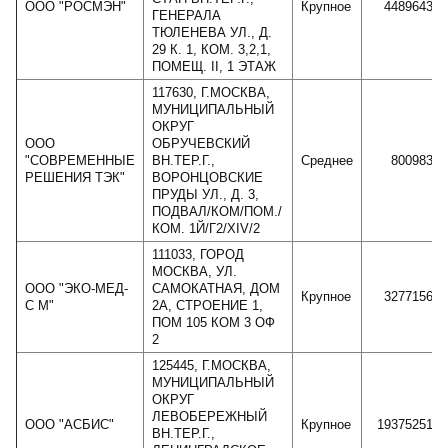
ООО "РОСМЭН"
Крупное
4489643
ГЕНЕРАЛА
ТЮЛЕНЕВА УЛ., Д.
29 К. 1, КОМ. 3,2,1,
ПОМЕЩ. II, 1 ЭТАЖ
117630, Г.МОСКВА,
МУНИЦИПАЛЬНЫЙ
ОКРУГ
ООО
ОБРУЧЕВСКИЙ
"СОВРЕМЕННЫЕ
ВН.ТЕР.Г.,
Среднее
800983
РЕШЕНИЯ ТЭК"
ВОРОНЦОВСКИЕ
ПРУДЫ УЛ., Д. 3,
ПОДВАЛ/КОМ/ПОМ./
КОМ. 1Й/Г2/XIV/2
111033, ГОРОД
МОСКВА, УЛ.
ООО "ЭКО-МЕД-
САМОКАТНАЯ, ДОМ
Крупное
3277156
С М"
2А, СТРОЕНИЕ 1,
ПОМ 105 КОМ 3 ОФ
2
125445, Г.МОСКВА,
МУНИЦИПАЛЬНЫЙ
ОКРУГ
ЛЕВОБЕРЕЖНЫЙ
ООО "АСБИС"
Крупное
19375251
ВН.ТЕР.Г.,