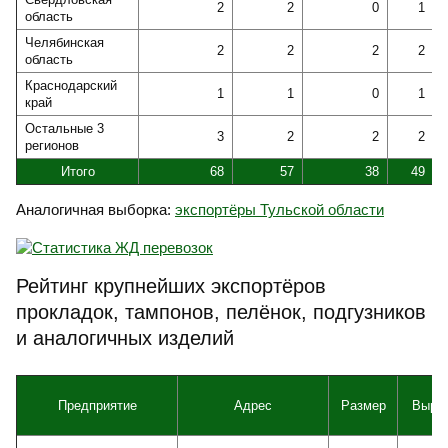
2
2
0
1
область
Челябинская
2
2
2
2
область
Краснодарский
1
1
0
1
край
Остальные 3
3
2
2
2
регионов
Итого
68
57
38
49
Аналогичная выборка:
экспортёры Тульской области
Рейтинг крупнейших экспортёров
прокладок, тампонов, пелёнок, подгузников
и аналогичных изделий
Предприятие
Адрес
Размер
Выру