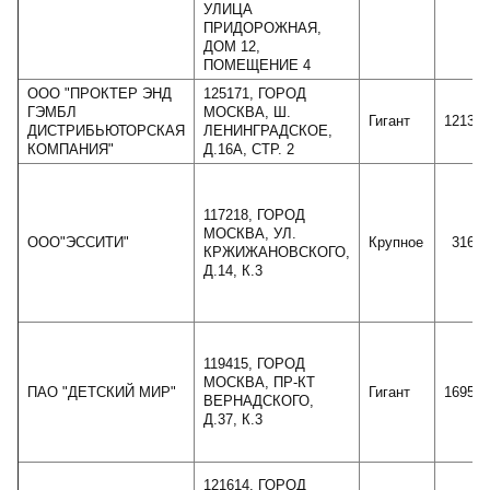
УЛИЦА
ПРИДОРОЖНАЯ,
ДОМ 12,
ПОМЕЩЕНИЕ 4
ООО "ПРОКТЕР ЭНД
125171, ГОРОД
ГЭМБЛ
МОСКВА, Ш.
Гигант
121334
ДИСТРИБЬЮТОРСКАЯ
ЛЕНИНГРАДСКОЕ,
КОМПАНИЯ"
Д.16А, СТР. 2
117218, ГОРОД
МОСКВА, УЛ.
ООО"ЭССИТИ"
Крупное
31609
КРЖИЖАНОВСКОГО,
Д.14, К.3
119415, ГОРОД
МОСКВА, ПР-КТ
ПАО "ДЕТСКИЙ МИР"
Гигант
169539
ВЕРНАДСКОГО,
Д.37, К.3
121614, ГОРОД