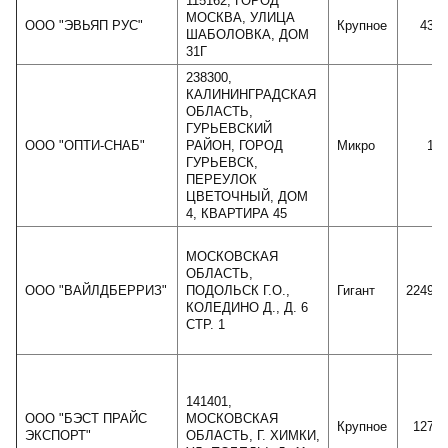
115162, ГОРОД
МОСКВА, УЛИЦА
ООО "ЭВЬЯП РУС"
Крупное
4388
ШАБОЛОВКА, ДОМ
31Г
238300,
КАЛИНИНГРАДСКАЯ
ОБЛАСТЬ,
ГУРЬЕВСКИЙ
ООО "ОПТИ-СНАБ"
РАЙОН, ГОРОД
Микро
170
ГУРЬЕВСК,
ПЕРЕУЛОК
ЦВЕТОЧНЫЙ, ДОМ
4, КВАРТИРА 45
МОСКОВСКАЯ
ОБЛАСТЬ,
ООО "ВАЙЛДБЕРРИЗ"
ПОДОЛЬСК Г.О.,
Гигант
224940
КОЛЕДИНО Д., Д. 6
СТР. 1
141401,
ООО "БЭСТ ПРАЙС
МОСКОВСКАЯ
Крупное
12764
ЭКСПОРТ"
ОБЛАСТЬ, Г. ХИМКИ,