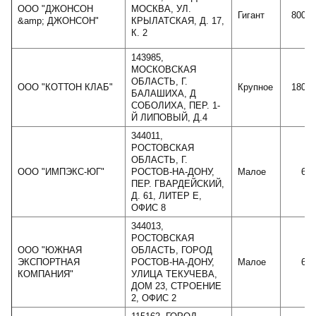
ООО "ДЖОНСОН
МОСКВА, УЛ.
Гигант
80055
&amp; ДЖОНСОН"
КРЫЛАТСКАЯ, Д. 17,
К. 2
143985,
МОСКОВСКАЯ
ОБЛАСТЬ, Г.
ООО "КОТТОН КЛАБ"
Крупное
18009
БАЛАШИХА, Д
СОБОЛИХА, ПЕР. 1-
Й ЛИПОВЫЙ, Д.4
344011,
РОСТОВСКАЯ
ОБЛАСТЬ, Г.
ООО "ИМПЭКС-ЮГ"
РОСТОВ-НА-ДОНУ,
Малое
644
ПЕР. ГВАРДЕЙСКИЙ,
Д. 61, ЛИТЕР Е,
ОФИС 8
344013,
РОСТОВСКАЯ
ООО "ЮЖНАЯ
ОБЛАСТЬ, ГОРОД
ЭКСПОРТНАЯ
РОСТОВ-НА-ДОНУ,
Малое
679
КОМПАНИЯ"
УЛИЦА ТЕКУЧЕВА,
ДОМ 23, СТРОЕНИЕ
2, ОФИС 2