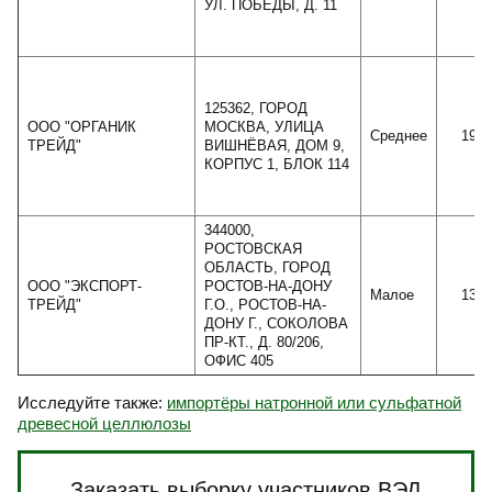
УЛ. ПОБЕДЫ, Д. 11
125362, ГОРОД
ООО "ОРГАНИК
МОСКВА, УЛИЦА
Среднее
1990
ТРЕЙД"
ВИШНЁВАЯ, ДОМ 9,
КОРПУС 1, БЛОК 114
344000,
РОСТОВСКАЯ
ОБЛАСТЬ, ГОРОД
ООО "ЭКСПОРТ-
РОСТОВ-НА-ДОНУ
Малое
1394
ТРЕЙД"
Г.О., РОСТОВ-НА-
ДОНУ Г., СОКОЛОВА
ПР-КТ., Д. 80/206,
ОФИС 405
Исследуйте также:
импортёры натронной или сульфатной
древесной целлюлозы
Заказать выборку участников ВЭД