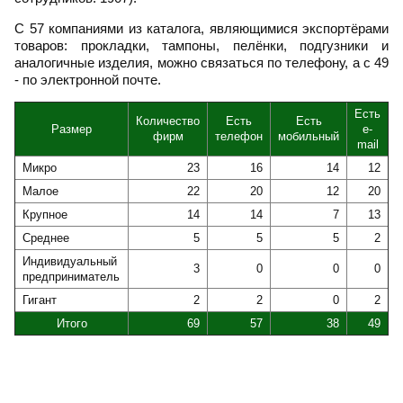
С 57 компаниями из каталога, являющимися экспортёрами
товаров: прокладки, тампоны, пелёнки, подгузники и
аналогичные изделия, можно связаться по телефону, а с 49
- по электронной почте.
Есть
Количество
Есть
Есть
Размер
e-
фирм
телефон
мобильный
mail
Микро
23
16
14
12
Малое
22
20
12
20
Крупное
14
14
7
13
Среднее
5
5
5
2
Индивидуальный
3
0
0
0
предприниматель
Гигант
2
2
0
2
Итого
69
57
38
49