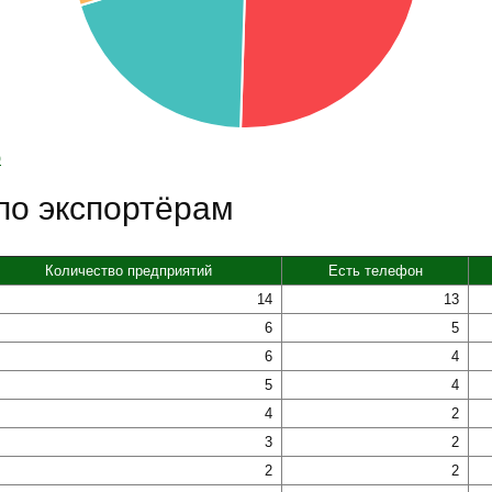
ю
по экспортёрам
Количество предприятий
Есть телефон
14
13
6
5
6
4
5
4
4
2
3
2
2
2