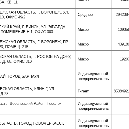
А, КВ. 11
НЕЖСКАЯ ОБЛАСТЬ, Г. ВОРОНЕЖ, УЛ.
Среднее
294238
10, ОФИС 49/2
СКИЙ КРАЙ, Г. БИЙСК, УЛ. ЭДУАРДА
Микро
10935
, ПОМЕЩЕНИЕ Н-1, ОФИС 303
НЕЖСКАЯ ОБЛАСТЬ, Г. ВОРОНЕЖ, ПР-
Микро
43918
23, ПОМЕЩ. 215
ВСКАЯ ОБЛАСТЬ, Г. РОСТОВ-НА-ДОНУ,
Микро
1920
 Д. 68, ОФИС 310
Индивидуальный
АЙ, ГОРОД БАРНАУЛ
предприниматель
ВСКАЯ ОБЛАСТЬ, КЛИН Г, УЛ.
Гигант
8538492
Д.28
асть, Веселовский Район, Поселок
Индивидуальный
предприниматель
Индивидуальный
ОБЛАСТЬ, ГОРОД НОВОЧЕРКАССК
предприниматель