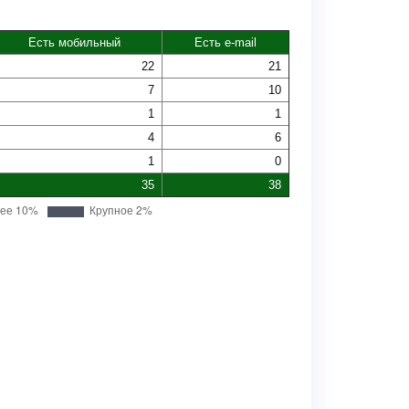
Есть мобильный
Есть e-mail
22
21
7
10
1
1
4
6
1
0
35
38