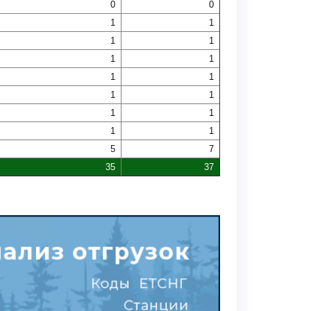
0
0
1
1
1
1
1
1
1
1
1
1
1
1
1
1
5
7
35
37