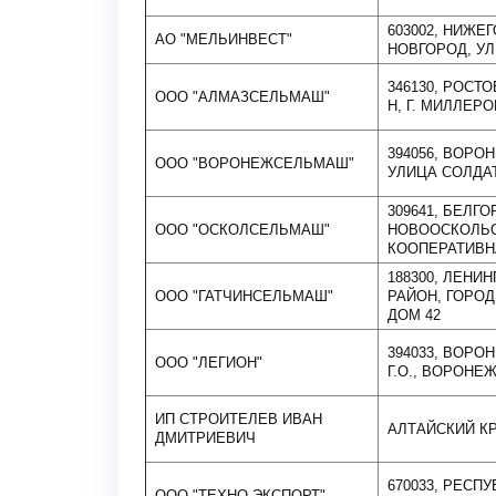
603002, НИЖЕ
АО "МЕЛЬИНВЕСТ"
НОВГОРОД, У
346130, РОСТ
ООО "АЛМАЗСЕЛЬМАШ"
Н, Г. МИЛЛЕР
394056, ВОРО
ООО "ВОРОНЕЖСЕЛЬМАШ"
УЛИЦА СОЛДАТ
309641, БЕЛГ
ООО "ОСКОЛСЕЛЬМАШ"
НОВООСКОЛЬСК
КООПЕРАТИВНА
188300, ЛЕНИ
ООО "ГАТЧИНСЕЛЬМАШ"
РАЙОН, ГОРОД
ДОМ 42
394033, ВОР
ООО "ЛЕГИОН"
Г.О., ВОРОНЕЖ 
ИП СТРОИТЕЛЕВ ИВАН
АЛТАЙСКИЙ КР
ДМИТРИЕВИЧ
670033, РЕСПУ
ООО "ТЕХНО-ЭКСПОРТ"