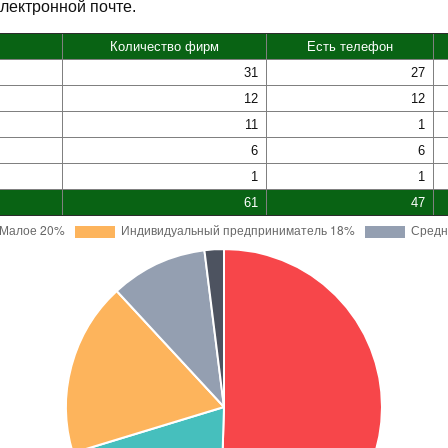
электронной почте.
Количество фирм
Есть телефон
31
27
12
12
11
1
6
6
1
1
61
47