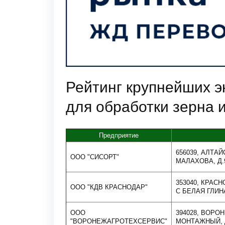
Рейтинг крупнейших э
для обработки зерна 
Предприятие
656039, АЛТАЙ
ООО "СИСОРТ"
МАЛАХОВА, Д.
353040, КРАС
ООО "КДВ КРАСНОДАР"
С БЕЛАЯ ГЛИНА
ООО
394028, ВОРО
"ВОРОНЕЖАГРОТЕХСЕРВИС"
МОНТАЖНЫЙ, Д