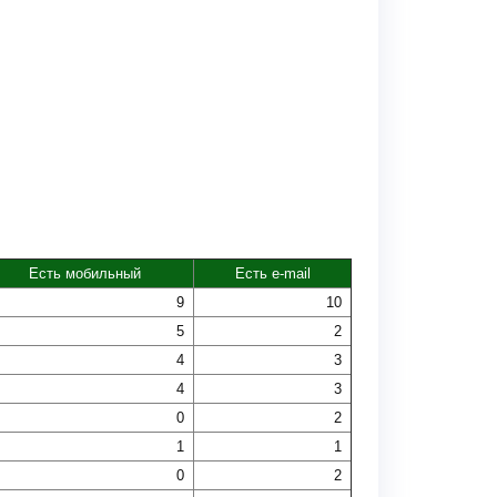
Есть мобильный
Есть e-mail
9
10
5
2
4
3
4
3
0
2
1
1
0
2