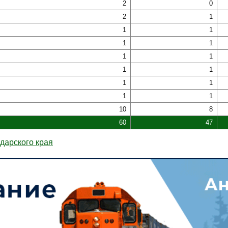
2
0
2
1
1
1
1
1
1
1
1
1
1
1
1
1
10
8
60
47
дарского края