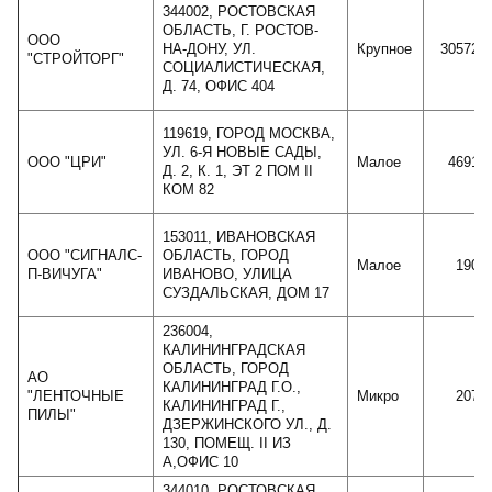
344002, РОСТОВСКАЯ
ОБЛАСТЬ, Г. РОСТОВ-
ООО
НА-ДОНУ, УЛ.
Крупное
305727
"СТРОЙТОРГ"
СОЦИАЛИСТИЧЕСКАЯ,
Д. 74, ОФИС 404
119619, ГОРОД МОСКВА,
УЛ. 6-Я НОВЫЕ САДЫ,
ООО "ЦРИ"
Малое
46914
Д. 2, К. 1, ЭТ 2 ПОМ II
КОМ 82
153011, ИВАНОВСКАЯ
ООО "СИГНАЛС-
ОБЛАСТЬ, ГОРОД
Малое
1903
П-ВИЧУГА"
ИВАНОВО, УЛИЦА
СУЗДАЛЬСКАЯ, ДОМ 17
236004,
КАЛИНИНГРАДСКАЯ
ОБЛАСТЬ, ГОРОД
АО
КАЛИНИНГРАД Г.О.,
"ЛЕНТОЧНЫЕ
Микро
2074
КАЛИНИНГРАД Г.,
ПИЛЫ"
ДЗЕРЖИНСКОГО УЛ., Д.
130, ПОМЕЩ. II ИЗ
А,ОФИС 10
344010, РОСТОВСКАЯ