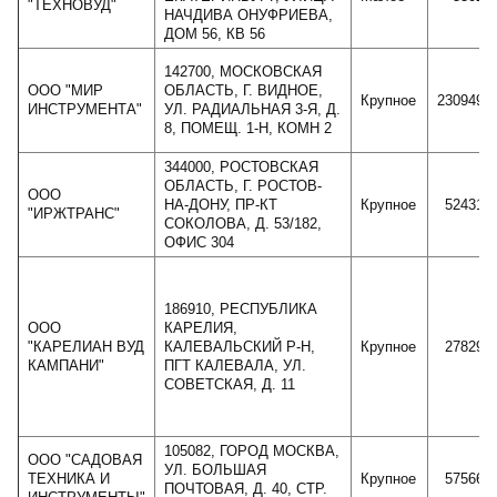
"ТЕХНОВУД"
НАЧДИВА ОНУФРИЕВА,
ДОМ 56, КВ 56
142700, МОСКОВСКАЯ
ООО "МИР
ОБЛАСТЬ, Г. ВИДНОЕ,
Крупное
2309493
ИНСТРУМЕНТА"
УЛ. РАДИАЛЬНАЯ 3-Я, Д.
8, ПОМЕЩ. 1-Н, КОМН 2
344000, РОСТОВСКАЯ
ОБЛАСТЬ, Г. РОСТОВ-
ООО
НА-ДОНУ, ПР-КТ
Крупное
524316
"ИРЖТРАНС"
СОКОЛОВА, Д. 53/182,
ОФИС 304
186910, РЕСПУБЛИКА
ООО
КАРЕЛИЯ,
"КАРЕЛИАН ВУД
КАЛЕВАЛЬСКИЙ Р-Н,
Крупное
278290
КАМПАНИ"
ПГТ КАЛЕВАЛА, УЛ.
СОВЕТСКАЯ, Д. 11
105082, ГОРОД МОСКВА,
ООО "САДОВАЯ
УЛ. БОЛЬШАЯ
ТЕХНИКА И
Крупное
575660
ПОЧТОВАЯ, Д. 40, СТР.