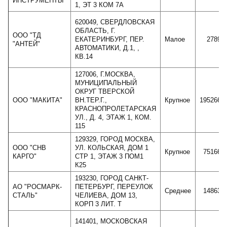
ИНСТРУМЕНТЫ"
1, ЭТ 3 КОМ 7А
620049, СВЕРДЛОВСКАЯ
ОБЛАСТЬ, Г.
ООО "ТД
ЕКАТЕРИНБУРГ, ПЕР.
Малое
27890
"АНТЕЙ"
АВТОМАТИКИ, Д.1, ,
КВ.14
127006, Г.МОСКВА,
МУНИЦИПАЛЬНЫЙ
ОКРУГ ТВЕРСКОЙ
ООО "МАКИТА"
ВН.ТЕР.Г.,
Крупное
1952668
КРАСНОПРОЛЕТАРСКАЯ
УЛ., Д. 4, ЭТАЖ 1, КОМ.
115
129329, ГОРОД МОСКВА,
ООО "СНВ
УЛ. КОЛЬСКАЯ, ДОМ 1
Крупное
751664
КАРГО"
СТР 1, ЭТАЖ 3 ПОМ1
К25
193230, ГОРОД САНКТ-
АО "РОСМАРК-
ПЕТЕРБУРГ, ПЕРЕУЛОК
Среднее
148639
СТАЛЬ"
ЧЕЛИЕВА, ДОМ 13,
КОРП 3 ЛИТ. Т
141401, МОСКОВСКАЯ