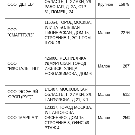
ОБЛАСТЬ, Г. ХИМКИ, УЛ.
ООО "ДЕНЕБ"
Крупное
1587978
РАБОЧАЯ, Д. 2А, СТР.
31, ПОМЕЩ. 24
115054, ГОРОД МОСКВА,
УЛИЦА БОЛЬШАЯ
ООО
ПИОНЕРСКАЯ, ДОМ 15,
Малое
227659
"СМАРТТУЛЗ"
СТРОЕНИЕ 1, ЭТ 1 ПОМ
II ОФ 2Л
426006, РЕСПУБЛИКА
ООО
УДМУРТСКАЯ, ГОРОД
Малое
28772
"ИЖСТАЛЬ-ТНП"
ИЖЕВСК, УЛИЦА
НОВОАЖИМОВА, ДОМ 6
141407, МОСКОВСКАЯ
ООО "ЭС-ЭН-ЭЙ
ОБЛАСТЬ, Г. ХИМКИ, УЛ.
Малое
61332
ЮРОП (РУС)"
ПАНФИЛОВА, Д.21, К.1
123317, ГОРОД МОСКВА,
УЛ. АНТОНОВА-
ООО "МАРШАЛ"
ОВСЕЕНКО, ДОМ 15,
Малое
25989
СТРОЕНИЕ 3, ОФИС 46
ЭТАЖ 4