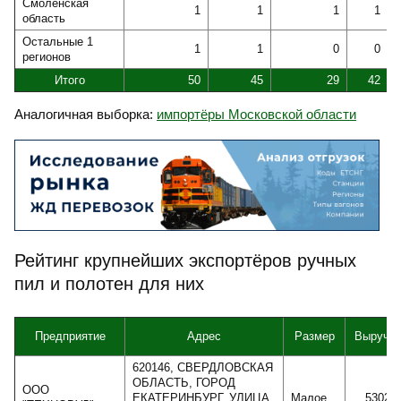
Смоленская
1
1
1
1
область
Остальные 1
1
1
0
0
регионов
Итого
50
45
29
42
Аналогичная выборка:
импортёры Московской области
Рейтинг крупнейших экспортёров ручных
пил и полотен для них
Предприятие
Адрес
Размер
Выручка
620146, СВЕРДЛОВСКАЯ
ОБЛАСТЬ, ГОРОД
ООО
ЕКАТЕРИНБУРГ, УЛИЦА
Малое
53023