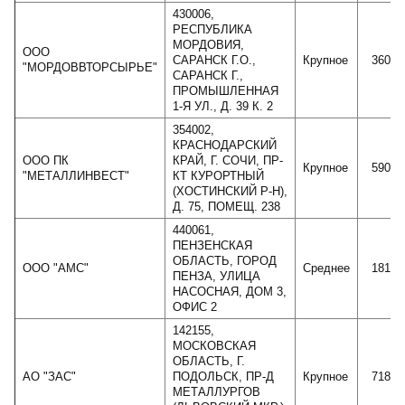
430006,
РЕСПУБЛИКА
МОРДОВИЯ,
ООО
САРАНСК Г.О.,
Крупное
36042
"МОРДОВВТОРСЫРЬЕ"
САРАНСК Г.,
ПРОМЫШЛЕННАЯ
1-Я УЛ., Д. 39 К. 2
354002,
КРАСНОДАРСКИЙ
ООО ПК
КРАЙ, Г. СОЧИ, ПР-
Крупное
59034
"МЕТАЛЛИНВЕСТ"
КТ КУРОРТНЫЙ
(ХОСТИНСКИЙ Р-Н),
Д. 75, ПОМЕЩ. 238
440061,
ПЕНЗЕНСКАЯ
ОБЛАСТЬ, ГОРОД
ООО "АМС"
Среднее
18122
ПЕНЗА, УЛИЦА
НАСОСНАЯ, ДОМ 3,
ОФИС 2
142155,
МОСКОВСКАЯ
ОБЛАСТЬ, Г.
АО "ЗАС"
ПОДОЛЬСК, ПР-Д
Крупное
71848
МЕТАЛЛУРГОВ