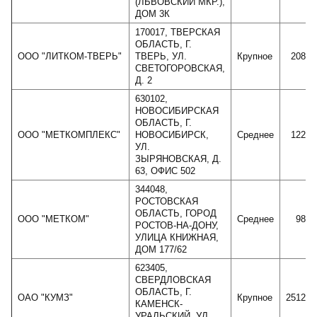
(ЛЬВОВСКИЙ МКР.),
ДОМ 3К
170017, ТВЕРСКАЯ
ОБЛАСТЬ, Г.
ООО "ЛИТКОМ-ТВЕРЬ"
ТВЕРЬ, УЛ.
Крупное
20864
СВЕТОГОРОВСКАЯ,
Д. 2
630102,
НОВОСИБИРСКАЯ
ОБЛАСТЬ, Г.
ООО "МЕТКОМПЛЕКС"
НОВОСИБИРСК,
Среднее
12201
УЛ.
ЗЫРЯНОВСКАЯ, Д.
63, ОФИС 502
344048,
РОСТОВСКАЯ
ОБЛАСТЬ, ГОРОД
ООО "МЕТКОМ"
Среднее
9816
РОСТОВ-НА-ДОНУ,
УЛИЦА КНИЖНАЯ,
ДОМ 177/62
623405,
СВЕРДЛОВСКАЯ
ОБЛАСТЬ, Г.
ОАО "КУМЗ"
Крупное
251243
КАМЕНСК-
УРАЛЬСКИЙ, УЛ.