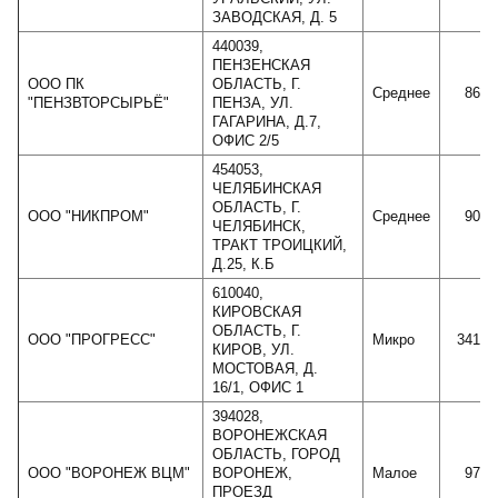
ЗАВОДСКАЯ, Д. 5
440039,
ПЕНЗЕНСКАЯ
ООО ПК
ОБЛАСТЬ, Г.
Среднее
8607
"ПЕНЗВТОРСЫРЬЁ"
ПЕНЗА, УЛ.
ГАГАРИНА, Д.7,
ОФИС 2/5
454053,
ЧЕЛЯБИНСКАЯ
ОБЛАСТЬ, Г.
ООО "НИКПРОМ"
Среднее
9058
ЧЕЛЯБИНСК,
ТРАКТ ТРОИЦКИЙ,
Д.25, К.Б
610040,
КИРОВСКАЯ
ОБЛАСТЬ, Г.
ООО "ПРОГРЕСС"
Микро
34102
КИРОВ, УЛ.
МОСТОВАЯ, Д.
16/1, ОФИС 1
394028,
ВОРОНЕЖСКАЯ
ОБЛАСТЬ, ГОРОД
ООО "ВОРОНЕЖ ВЦМ"
ВОРОНЕЖ,
Малое
9712
ПРОЕЗД