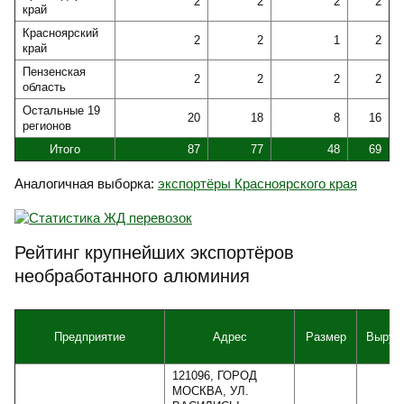
2
2
2
2
край
Красноярский
2
2
1
2
край
Пензенская
2
2
2
2
область
Остальные 19
20
18
8
16
регионов
Итого
87
77
48
69
Аналогичная выборка:
экспортёры Красноярского края
Рейтинг крупнейших экспортёров
необработанного алюминия
Предприятие
Адрес
Размер
Выруч
121096, ГОРОД
МОСКВА, УЛ.