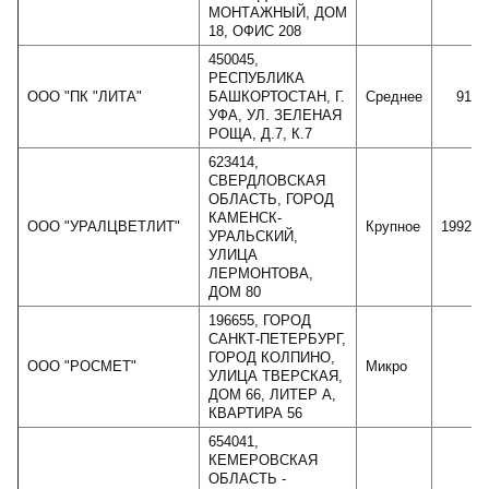
МОНТАЖНЫЙ, ДОМ
18, ОФИС 208
450045,
РЕСПУБЛИКА
ООО "ПК "ЛИТА"
БАШКОРТОСТАН, Г.
Среднее
9145
УФА, УЛ. ЗЕЛЕНАЯ
РОЩА, Д.7, К.7
623414,
СВЕРДЛОВСКАЯ
ОБЛАСТЬ, ГОРОД
КАМЕНСК-
ООО "УРАЛЦВЕТЛИТ"
Крупное
199295
УРАЛЬСКИЙ,
УЛИЦА
ЛЕРМОНТОВА,
ДОМ 80
196655, ГОРОД
САНКТ-ПЕТЕРБУРГ,
ГОРОД КОЛПИНО,
ООО "РОСМЕТ"
Микро
60
УЛИЦА ТВЕРСКАЯ,
ДОМ 66, ЛИТЕР А,
КВАРТИРА 56
654041,
КЕМЕРОВСКАЯ
ОБЛАСТЬ -