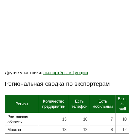
Другие участники:
экспортёры в Турцию
Региональная сводка по экспортёрам
Есть
Количество
Есть
Есть
Регион
e-
предприятий
телефон
мобильный
mail
Ростовская
13
10
7
10
область
Москва
13
12
8
12