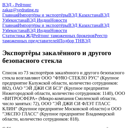
ВЭД - Рейтинг
zakaz@vedrating.ru
Главная
Импортёры и экспортёры
ВЭД Казахстана
ВЭД
Узбекистана
ВЭД Индии
Новости
Главная
Импортёры и экспортёры
ВЭД Казахстана
ВЭД
Узбекистана
ВЭД Индии
Новости
Статистика ЖД
Рейтинг таможенных брокеров
Реестр
таможенных представителей
Подбор ТНВЭД
Экспортёры закалённого и другого
безопасного стекла
Список из 73 экспортёров закалённого и другого безопасного
стекла возглавляют ООО "ФУЯО СТЕКЛО РУС" (Крупное
предприятие Калужской области, количество сотрудников:
882), ОАО "ЭЙ ДЖИ СИ БСЗ" (Крупное предприятие
Нижегородской области, количество сотрудников: 1140), ООО
«ВИТРОСФЕРА» (Микро-компания Смоленской области,
число занятых: 72), ООО "ЭЙ ДЖИ СИ ФЛЭТ ГЛАСС
КЛИН" (Крупное предприятие Московской области) и ООО
"ЭКСПО ГЛАСС" (Крупное предприятие Владимирской
области, количество сотрудников: 818).