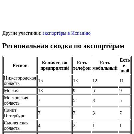
Другие участники:
экспортёры в Испанию
Региональная сводка по экспортёрам
Есть
Количество
Есть
Есть
Регион
e-
предприятий
телефон
мобильный
mail
Нижегородская
15
13
12
11
область
Москва
13
9
6
9
Московская
7
5
3
5
область
Санкт-
7
7
3
7
Петербург
Смоленская
4
2
1
1
область