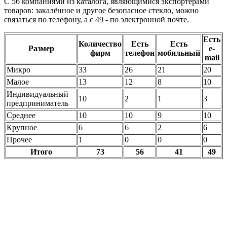
С 56 компаниями из каталога, являющимися экспортёрами
товаров: закалённое и другое безопасное стекло, можно
связаться по телефону, а с 49 - по электронной почте.
Есть
Количество
Есть
Есть
Размер
e-
фирм
телефон
мобильный
mail
Микро
33
26
21
20
Малое
13
12
8
10
Индивидуальный
10
2
1
3
предприниматель
Среднее
10
10
9
10
Крупное
6
6
2
6
Прочее
1
0
0
0
Итого
73
56
41
49