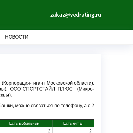
zakaz@vedrating.ru
НОВОСТИ
Корпорация-гигант Московской области),
квы), ООО"СПОРТСТАЙЛ ПЛЮС" (Микро-
квы).
шки, можно связаться по телефону, а с 2
Есть мобильный
Есть e-mail
2
2