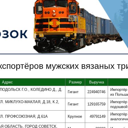
кспортёров мужских вязаных т
Адрес
Размер
Выручка
ОДОЛЬСК Г.О., КОЛЕДИНО Д., Д.
Импортёр
Гигант
224940746
из Польш
Л. МИКЛУХО-МАКЛАЯ, Д.18, К.2,
Импортёр 
Гигант
129165759
подошвой 
Импортёр 
УЛ. ПРОФСОЮЗНАЯ, Д.61А
Крупное
49791149
аналогичн
АЯ ОБЛАСТЬ, ГОРОД СОВЕТСК,