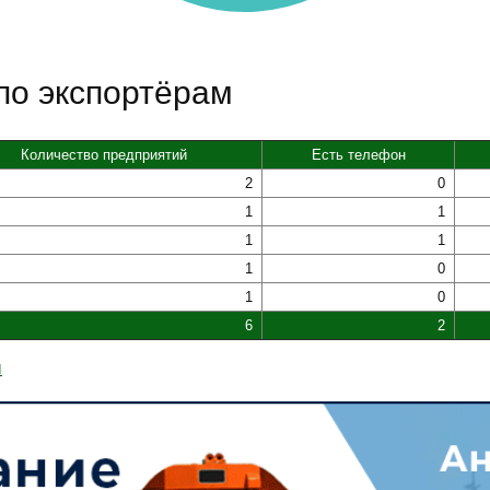
по экспортёрам
Количество предприятий
Есть телефон
2
0
1
1
1
1
1
0
1
0
6
2
ы