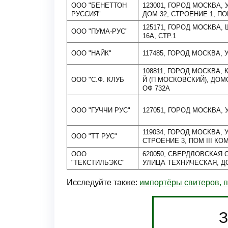
ООО "БЕНЕТТОН
123001, ГОРОД МОСКВА,
РУССИЯ"
ДОМ 32, СТРОЕНИЕ 1, П
125171, ГОРОД МОСКВА,
ООО "ПУМА-РУС"
16А, СТР.1
ООО "НАЙК"
117485, ГОРОД МОСКВА, У
108811, ГОРОД МОСКВА,
ООО "С.Ф. КЛУБ
Й (П МОСКОВСКИЙ), ДОМО
ОФ 732А
ООО "ГУЧЧИ РУС"
127051, ГОРОД МОСКВА, У
119034, ГОРОД МОСКВА, 
ООО "ТТ РУС"
СТРОЕНИЕ 3, ПОМ III КОМ
ООО
620050, СВЕРДЛОВСКАЯ 
"ТЕКСТИЛЬЭКС"
УЛИЦА ТЕХНИЧЕСКАЯ, Д
Исследуйте также:
импортёры свитеров, п
З