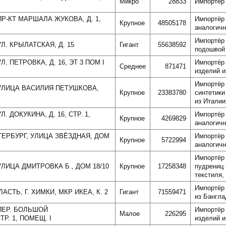
Микро
28833
Импортёр 
ПР-КТ МАРШАЛА ЖУКОВА, Д. 1,
Импортёр 
Крупное
48505178
аналогичн
Импортёр 
УЛ. КРЫЛАТСКАЯ, Д. 15
Гигант
55638592
подошвой 
Л. ПЕТРОВКА, Д. 16, ЭТ 3 ПОМ I
Импортёр 
Среднее
871471
изделий и
Импортёр 
 УЛИЦА ВАСИЛИЯ ПЕТУШКОВА,
Крупное
23383780
синтетики
из Италии
. ДОКУКИНА, Д. 16, СТР. 1,
Импортёр 
Крупное
4269829
аналогичн
ЕТЕРБУРГ, УЛИЦА ЗВЁЗДНАЯ, ДОМ
Импортёр 
Крупное
5722994
аналогичн
Импортёр 
УЛИЦА ДМИТРОВКА Б., ДОМ 18/10
Крупное
17258348
пудрениц 
текстиля,
Импортёр 
АСТЬ, Г. ХИМКИ, МКР ИКЕА, К. 2
Гигант
71559471
из Бангл
 ПЕР. БОЛЬШОЙ
Импортёр 
Малое
226295
ТР. 1, ПОМЕЩ. I
изделий и