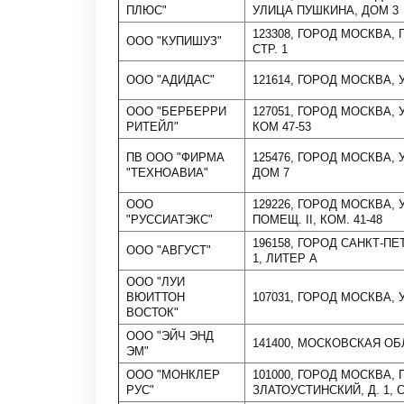
ПЛЮС"
УЛИЦА ПУШКИНА, ДОМ 3
123308, ГОРОД МОСКВА, 
ООО "КУПИШУЗ"
СТР. 1
ООО "АДИДАС"
121614, ГОРОД МОСКВА, 
ООО "БЕРБЕРРИ
127051, ГОРОД МОСКВА, У
РИТЕЙЛ"
КОМ 47-53
ПВ ООО "ФИРМА
125476, ГОРОД МОСКВА,
"ТЕХНОАВИА"
ДОМ 7
ООО
129226, ГОРОД МОСКВА, УЛ
"РУССИАТЭКС"
ПОМЕЩ. II, КОМ. 41-48
196158, ГОРОД САНКТ-П
ООО "АВГУСТ"
1, ЛИТЕР А
ООО "ЛУИ
ВЮИТТОН
107031, ГОРОД МОСКВА, 
ВОСТОК"
ООО "ЭЙЧ ЭНД
141400, МОСКОВСКАЯ ОБЛ
ЭМ"
ООО "МОНКЛЕР
101000, ГОРОД МОСКВА,
РУС"
ЗЛАТОУСТИНСКИЙ, Д. 1, С