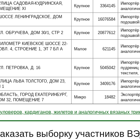
 УЛИЦА САДОВАЯ-КУДРИНСКАЯ,
Импортёр 
Крупное
3364145
ОМЕЩЕНИЕ XI
аналогичн
 ШОССЕ ЛЕНИНГРАДСКОЕ, ДОМ
Импортёр 
Крупное
16076584
подошвой 
Импортёр 
Л. ОБРУЧЕВА, ДОМ 30/1, СТР 2
Крупное
20877612
подошвой 
 КИЛОМЕТР КИЕВСКОЕ ШОССЕ 22-
Импортёр 
ВЛ. 4, СТРОЕНИЕ 1, ЭТ 7 БЛ А
Малое
621145
аналогичн
Импортёр 
Л. ПЕТРОВКА, Д. 16
Крупное
5045042
пудрениц 
текстиля,
УЛИЦА ЛЬВА ТОЛСТОГО, ДОМ 23,
Импортёр 
Крупное
3409176
 1
аналогичн
ОБЛАСТЬ, ГОРОД ЕКАТЕРИНБУРГ,
Экспортёр
Микро
18482
ОМ 32, ПОМЕЩЕНИЕ 7
аналогичн
уловеров, кардиганов, жилетов и аналогичных вязаных тр
аказать выборку участников В