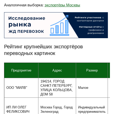
Аналогичная выборка:
экспортёры Москвы
Рейтинг крупнейших экспортёров
переводных картинок
Предприятие
Адрес
Размер
В
194214, ГОРОД
САНКТ-ПЕТЕРБУРГ,
ООО "МИЛВ"
Малое
УЛИЦА КОЛЬЦОВА,
ДОМ 58
ИП ЛИ ОЛЕГ
Москва Город, Город
Индивидуальный
ФЕЛИКСОВИЧ
Зеленоград
предприниматель