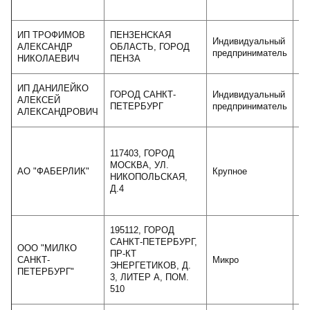
ИП ТРОФИМОВ
ПЕНЗЕНСКАЯ
Индивидуальный
АЛЕКСАНДР
ОБЛАСТЬ, ГОРОД
предприниматель
НИКОЛАЕВИЧ
ПЕНЗА
ИП ДАНИЛЕЙКО
ГОРОД САНКТ-
Индивидуальный
АЛЕКСЕЙ
ПЕТЕРБУРГ
предприниматель
АЛЕКСАНДРОВИЧ
117403, ГОРОД
МОСКВА, УЛ.
АО "ФАБЕРЛИК"
Крупное
22
НИКОПОЛЬСКАЯ,
Д.4
195112, ГОРОД
САНКТ-ПЕТЕРБУРГ,
ООО "МИЛКО
ПР-КТ
САНКТ-
Микро
ЭНЕРГЕТИКОВ, Д.
ПЕТЕРБУРГ"
3, ЛИТЕР А, ПОМ.
510