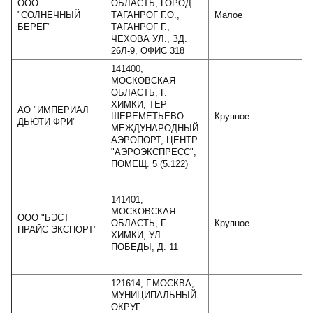
ООО
ОБЛАСТЬ, ГОРОД
"СОЛНЕЧНЫЙ
ТАГАНРОГ Г.О.,
Малое
БЕРЕГ"
ТАГАНРОГ Г.,
ЧЕХОВА УЛ., ЗД.
26Л-9, ОФИС 318
141400,
МОСКОВСКАЯ
ОБЛАСТЬ, Г.
ХИМКИ, ТЕР
АО "ИМПЕРИАЛ
ШЕРЕМЕТЬЕВО
Крупное
8
ДЬЮТИ ФРИ"
МЕЖДУНАРОДНЫЙ
АЭРОПОРТ, ЦЕНТР
"АЭРОЭКСПРЕСС",
ПОМЕЩ. 5 (5.122)
141401,
МОСКОВСКАЯ
ООО "БЭСТ
ОБЛАСТЬ, Г.
Крупное
12
ПРАЙС ЭКСПОРТ"
ХИМКИ, УЛ.
ПОБЕДЫ, Д. 11
121614, Г.МОСКВА,
МУНИЦИПАЛЬНЫЙ
ОКРУГ