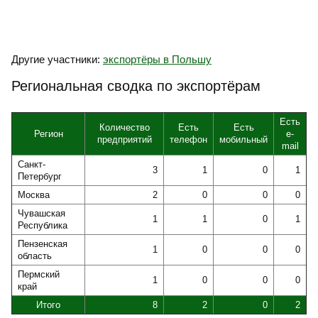
Другие участники:
экспортёры в Польшу
Региональная сводка по экспортёрам
Есть
Количество
Есть
Есть
Регион
e-
предприятий
телефон
мобильный
mail
Санкт-
3
1
0
1
Петербург
Москва
2
0
0
0
Чувашская
1
1
0
1
Республика
Пензенская
1
0
0
0
область
Пермский
1
0
0
0
край
Итого
8
2
0
2