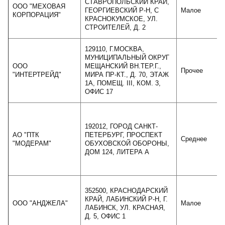
СТАВРОПОЛЬСКИЙ КРАЙ,
ООО "МЕХОВАЯ
ГЕОРГИЕВСКИЙ Р-Н, С
Малое
КОРПОРАЦИЯ"
КРАСНОКУМСКОЕ, УЛ.
СТРОИТЕЛЕЙ, Д. 2
129110, Г.МОСКВА,
МУНИЦИПАЛЬНЫЙ ОКРУГ
ООО
МЕЩАНСКИЙ ВН.ТЕР.Г.,
Прочее
"ИНТЕРТРЕЙД"
МИРА ПР-КТ., Д. 70, ЭТАЖ
1А, ПОМЕЩ. III, КОМ. 3,
ОФИС 17
192012, ГОРОД САНКТ-
АО "ПТК
ПЕТЕРБУРГ, ПРОСПЕКТ
Среднее
"МОДЕРАМ"
ОБУХОВСКОЙ ОБОРОНЫ,
ДОМ 124, ЛИТЕРА А
352500, КРАСНОДАРСКИЙ
КРАЙ, ЛАБИНСКИЙ Р-Н, Г.
ООО "АНДЖЕЛА"
Малое
ЛАБИНСК, УЛ. КРАСНАЯ,
Д. 5, ОФИС 1