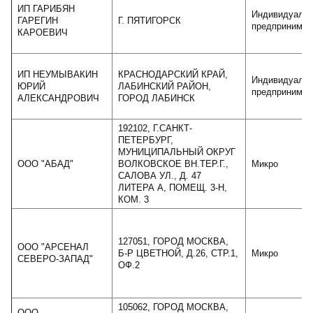
ИП ГАРИБЯН
Индивидуаль
ГАРЕГИН
Г. ПЯТИГОРСК
предпринимат
КАРОЕВИЧ
ИП НЕУМЫВАКИН
КРАСНОДАРСКИЙ КРАЙ,
Индивидуаль
ЮРИЙ
ЛАБИНСКИЙ РАЙОН,
предпринимат
АЛЕКСАНДРОВИЧ
ГОРОД ЛАБИНСК
192102, Г.САНКТ-
ПЕТЕРБУРГ,
МУНИЦИПАЛЬНЫЙ ОКРУГ
ООО "АБАД"
ВОЛКОВСКОЕ ВН.ТЕР.Г.,
Микро
САЛОВА УЛ., Д. 47
ЛИТЕРА А, ПОМЕЩ. 3-Н,
КОМ. 3
127051, ГОРОД МОСКВА,
ООО "АРСЕНАЛ
Б-Р ЦВЕТНОЙ, Д.26, СТР.1,
Микро
СЕВЕРО-ЗАПАД"
ОФ.2
105062, ГОРОД МОСКВА,
ООО