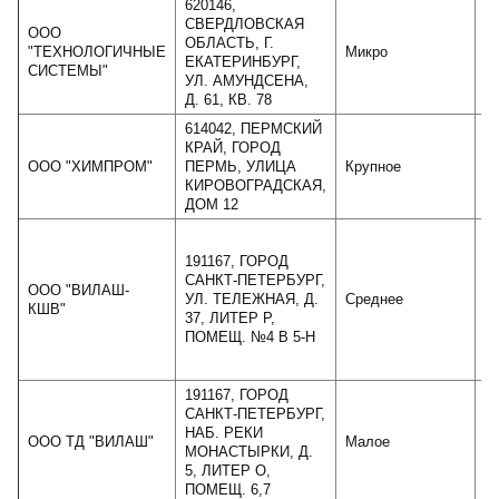
620146,
СВЕРДЛОВСКАЯ
ООО
ОБЛАСТЬ, Г.
"ТЕХНОЛОГИЧНЫЕ
Микро
ЕКАТЕРИНБУРГ,
СИСТЕМЫ"
УЛ. АМУНДСЕНА,
Д. 61, КВ. 78
614042, ПЕРМСКИЙ
КРАЙ, ГОРОД
ООО "ХИМПРОМ"
ПЕРМЬ, УЛИЦА
Крупное
5
КИРОВОГРАДСКАЯ,
ДОМ 12
191167, ГОРОД
САНКТ-ПЕТЕРБУРГ,
ООО "ВИЛАШ-
УЛ. ТЕЛЕЖНАЯ, Д.
Среднее
1
КШВ"
37, ЛИТЕР Р,
ПОМЕЩ. №4 В 5-Н
191167, ГОРОД
САНКТ-ПЕТЕРБУРГ,
НАБ. РЕКИ
ООО ТД "ВИЛАШ"
Малое
МОНАСТЫРКИ, Д.
5, ЛИТЕР О,
ПОМЕЩ. 6,7