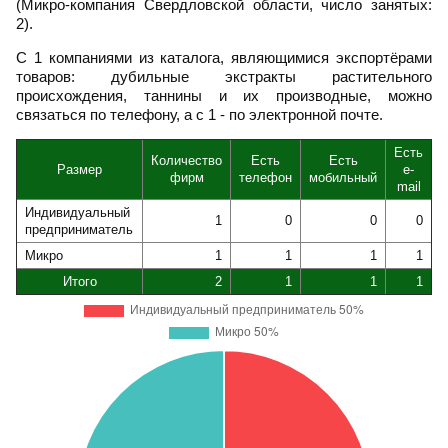
(Микро-компания Свердловской области, число занятых:
2).
С 1 компаниями из каталога, являющимися экспортёрами
товаров: дубильные экстракты растительного
происхождения, таннины и их производные, можно
связаться по телефону, а с 1 - по электронной почте.
Есть
Количество
Есть
Есть
Размер
e-
фирм
телефон
мобильный
mail
Индивидуальный
1
0
0
0
предприниматель
Микро
1
1
1
1
Итого
2
1
1
1