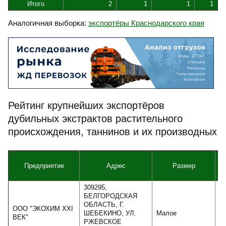
Итого
2
1
1
1
Аналогичная выборка:
экспортёры Краснодарского края
Рейтинг крупнейших экспортёров
дубильных экстрактов растительного
происхождения, таннинов и их производных
Предприятие
Адрес
Размер
В
309295,
БЕЛГОРОДСКАЯ
ОБЛАСТЬ, Г.
ООО "ЭКОХИМ ХХI
ШЕБЕКИНО, УЛ.
Малое
ВЕК"
РЖЕВСКОЕ