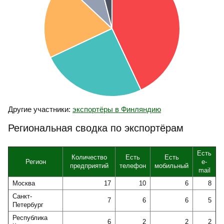
Другие участники:
экспортёры в Финляндию
Региональная сводка по экспортёрам
Есть
Количество
Есть
Есть
Регион
e-
предприятий
телефон
мобильный
mail
Москва
17
10
6
8
Санкт-
7
6
6
5
Петербург
Республика
6
2
2
2