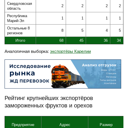
Свердловская
2
2
2
2
область
Республика
1
1
1
1
Марий-Эл
Остальные 8
8
5
4
5
регионов
Итого
68
45
36
34
Аналогичная выборка:
экспортёры Карелии
Рейтинг крупнейших экспортёров
замороженных фруктов и орехов
Предприятие
Адрес
Размер