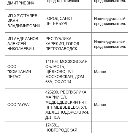
Город Костомукша
предприниматель
ДМИТРИЕВИЧ
ИП ХРУСТАЛЕВ
ГОРОД САНКТ-
Индивидуальный
ИВАН
ПЕТЕРБУРГ
предприниматель
ВЛАДИМИРОВИЧ
ИП АНДРИАНОВ
РЕСПУБЛИКА
Индивидуальный
АЛЕКСЕЙ
КАРЕЛИЯ, ГОРОД
предприниматель
НИКОЛАЕВИЧ
ПЕТРОЗАВОДСК
141108, МОСКОВСКАЯ
ООО
ОБЛАСТЬ, Г.
"КОМПАНИЯ
ЩЁЛКОВО, УЛ.
Малое
ПЕГАС"
МОСКОВСКАЯ, ДОМ
68А, ОФИС 14
425200, РЕСПУБЛИКА
МАРИЙ ЭЛ,
МЕДВЕДЕВСКИЙ Р-Н,
ООО "АУРА"
Малое
ПГТ МЕДВЕДЕВО, УЛ.
ЖЕЛЕЗНОДОРОЖНАЯ,
Д.1, К.А
174581,
НОВГОРОДСКАЯ