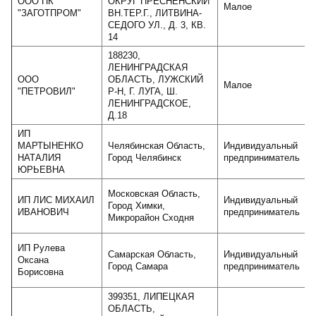
ООО ПК
ОКРУГ ПРЕСНЕНСКИЙ
Малое
"ЗАГОТПРОМ"
ВН.ТЕР.Г., ЛИТВИНА-
СЕДОГО УЛ., Д. 3, КВ.
14
188230,
ЛЕНИНГРАДСКАЯ
ООО
ОБЛАСТЬ, ЛУЖСКИЙ
Малое
"ПЕТРОВИЛ"
Р-Н, Г. ЛУГА, Ш.
ЛЕНИНГРАДСКОЕ,
Д.18
ИП
МАРТЫНЕНКО
Челябинская Область,
Индивидуальный
НАТАЛИЯ
Город Челябинск
предприниматель
ЮРЬЕВНА
Московская Область,
ИП ЛИС МИХАИЛ
Индивидуальный
Город Химки,
ИВАНОВИЧ
предприниматель
Микрорайон Сходня
ИП Рулева
Самарская Область,
Индивидуальный
Оксана
Город Самара
предприниматель
Борисовна
399351, ЛИПЕЦКАЯ
ОБЛАСТЬ,