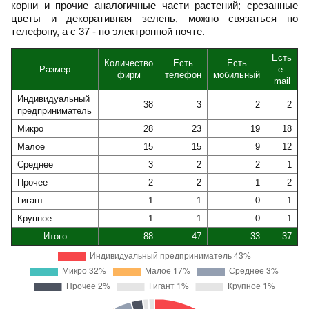
корни и прочие аналогичные части растений; срезанные
цветы и декоративная зелень, можно связаться по
телефону, а с 37 - по электронной почте.
Есть
Количество
Есть
Есть
Размер
e-
фирм
телефон
мобильный
mail
Индивидуальный
38
3
2
2
предприниматель
Микро
28
23
19
18
Малое
15
15
9
12
Среднее
3
2
2
1
Прочее
2
2
1
2
Гигант
1
1
0
1
Крупное
1
1
0
1
Итого
88
47
33
37