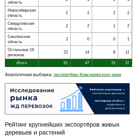
область
Новосибирская
2
2
2
2
область
Свердловская
2
2
1
2
область
Смоленская
2
0
0
1
область
Остальные 19
22
14
8
11
регионов
Итого
81
47
33
37
Аналогичная выборка:
экспортёры Красноярского края
Рейтинг крупнейших экспортёров живых
деревьев и растений