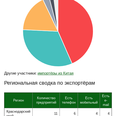
Другие участники:
импортёры из Китая
Региональная сводка по экспортёрам
Есть
Количество
Есть
Есть
Регион
e-
предприятий
телефон
мобильный
mail
Краснодарский
11
6
4
4
край