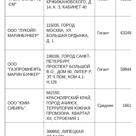
КРЖИЖАНОВСКОГО, Д.
-СМ"
14, К. 3, КАБИНЕТ 40
115035, ГОРОД
ООО "ЛУКОЙЛ-
МОСКВА, УЛ.
Гигант
6324989
МАРИНБУНКЕР"
БОЛЬШАЯ ОРДЫНКА,
Д. 1
199106, ГОРОД САНКТ-
ПЕТЕРБУРГ,
ООО
ПРОСПЕКТ БОЛЬШОЙ
"ГАЗПРОМНЕФТЬ
Гигант
5984446
В.О., ДОМ 80, ЛИТЕР Р,
МАРИН БУНКЕР"
ЭТ,Ч.ПОМ, КОМ 4,1-
Н,126
662150,
КРАСНОЯРСКИЙ КРАЙ,
ООО "ЮИИ-
ГОРОД АЧИНСК,
Среднее
166196
СИБИРЬ"
ТЕРРИТОРИЯ ЮЖНАЯ
ПРОМЗОНА, КВАРТАЛ
XII, СТРОЕНИЯ 1
399850, ЛИПЕЦКАЯ