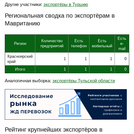
Другие участники:
экспортёры в Турцию
Региональная сводка по экспортёрам в
Мавританию
Есть
Количество
Есть
Есть
Регион
e-
предприятий
телефон
мобильный
mail
Красноярский
1
1
1
0
край
Итого
1
1
1
0
Аналогичная выборка:
экспортёры Тульской области
Рейтинг крупнейших экспортёров в