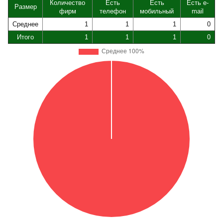
Количество
Есть
Есть
Есть e-
Размер
фирм
телефон
мобильный
mail
Среднее
1
1
1
0
Итого
1
1
1
0