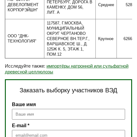
ПЕТЕРБУРГ, ДОРОГА В
ДЕВЕЛОПМЕНТ
Среднее
52861
КАМЕНКУ, ДОМ 56,
КОРПОРЭЙШН"
ЛИТ. А
117587, Г.МОСКВА,
МУНИЦИПАЛЬНЫЙ
ОКРУГ ЧЕРТАНОВО
ООО "ДНК-
СЕВЕРНОЕ ВН.ТЕР.Г.,
Крупное
626665
ТЕХНОЛОГИЯ"
ВАРШАВСКОЕ Ш., Д.
125Ж К. 5, ЭТАЖ 1,
ПОМ.12
Исследуйте также:
импортёры натронной или сульфатной
древесной целлюлозы
Заказать выборку участников ВЭД
Ваше имя
E-mail *