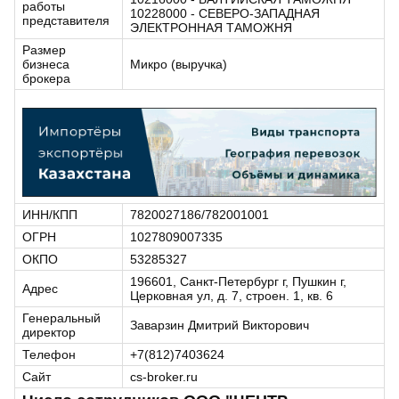
работы
10228000 - СЕВЕРО-ЗАПАДНАЯ
представителя
ЭЛЕКТРОННАЯ ТАМОЖНЯ
Размер
бизнеса
Микро (выручка)
брокера
ИНН/КПП
7820027186/782001001
ОГРН
1027809007335
ОКПО
53285327
196601, Санкт-Петербург г, Пушкин г,
Адрес
Церковная ул, д. 7, строен. 1, кв. 6
Генеральный
Заварзин Дмитрий Викторович
директор
Телефон
+7(812)7403624
Сайт
cs-broker.ru