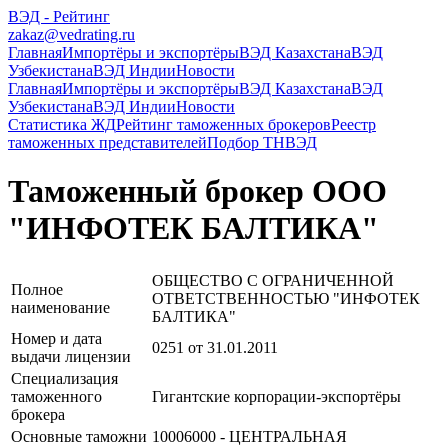
ВЭД - Рейтинг
zakaz@vedrating.ru
Главная
Импортёры и экспортёры
ВЭД Казахстана
ВЭД
Узбекистана
ВЭД Индии
Новости
Главная
Импортёры и экспортёры
ВЭД Казахстана
ВЭД
Узбекистана
ВЭД Индии
Новости
Статистика ЖД
Рейтинг таможенных брокеров
Реестр
таможенных представителей
Подбор ТНВЭД
Таможенный брокер ООО
"ИНФОТЕК БАЛТИКА"
ОБЩЕСТВО С ОГРАНИЧЕННОЙ
Полное
ОТВЕТСТВЕННОСТЬЮ "ИНФОТЕК
наименование
БАЛТИКА"
Номер и дата
0251 от 31.01.2011
выдачи лицензии
Специализация
таможенного
Гигантские корпорации-экспортёры
брокера
Основные таможни
10006000 - ЦЕНТРАЛЬНАЯ