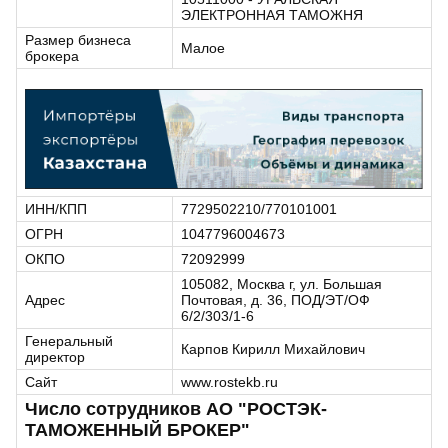
ЭЛЕКТРОННАЯ ТАМОЖНЯ
Размер бизнеса
Малое
брокера
ИНН/КПП
7729502210/770101001
ОГРН
1047796004673
ОКПО
72092999
105082, Москва г, ул. Большая
Адрес
Почтовая, д. 36, ПОД/ЭТ/ОФ
6/2/303/1-6
Генеральный
Карпов Кирилл Михайлович
директор
Сайт
www.rostekb.ru
Число сотрудников АО "РОСТЭК-
ТАМОЖЕННЫЙ БРОКЕР"