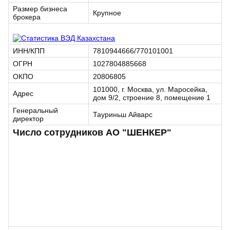
Размер бизнеса
Крупное
брокера
ИНН/КПП
7810944666/770101001
ОГРН
1027804885668
ОКПО
20806805
101000, г. Москва, ул. Маросейка,
Адрес
дом 9/2, строение 8, помещение 1
Генеральный
Тауриньш Айварс
директор
Число сотрудников АО "ШЕНКЕР"