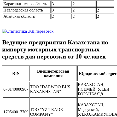
Карагандинская область
3
2
1
Павлодарская область
3
2
2
Абайская область
2
2
2
Ведущие предприятия Казахстана по
импорту моторных транспортных
средств для перевозки от 10 человек
Внешнеторговая
BIN
Юридический адрес
компания
КАЗАХСТАН,
ТОО "DAEWOO BUS
070140000967
Г.СЕМЕЙ, УЛ.БИ
KAZAKHSTAN"
БОРАНБАЯ,81
КАЗАХСТАН,
ТОО "YZ TRADE
Медеуский,
170540017709
COMPANY"
УЛ.КОЖАМКУЛОВ