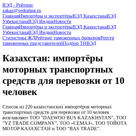
ВЭД - Рейтинг
zakaz@vedrating.ru
Главная
Импортёры и экспортёры
ВЭД Казахстана
ВЭД
Узбекистана
ВЭД Индии
Новости
Главная
Импортёры и экспортёры
ВЭД Казахстана
ВЭД
Узбекистана
ВЭД Индии
Новости
Статистика ЖД
Рейтинг таможенных брокеров
Реестр
таможенных представителей
Подбор ТНВЭД
Казахстан: импортёры
моторных транспортных
средств для перевозки от 10
человек
Список из 220 казахстанских импортёров моторных
транспортных средств для перевозки от 10 человек
возглавляют ТОО "DAEWOO BUS KAZAKHSTAN", ТОО
"YZ TRADE COMPANY", ТОО «СЕМАЗ», ТОО ТОЙОТА
МОТОР КАЗАХСТАН и ТОО "BAS TRADE".