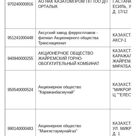
АО НАК КАЗАТОMПРОМ ПП ТОО ДП
Г.АСТАНА, 
970240000816
ОРТАЛЫК
ЕСИЛЬ, УЛ
Д. 17/12
Аксуский завод ферросплавов -
КАЗАХСТАН,
951241000448
филиал Акционерного общества
АКСУ-1
Транснационал
КАЗАХСТАН,
AКЦИОНЕРНОЕ OБЩЕСТВО
КАРАЖАЛ, 
940940000255
ЖАЙРЕМСКИЙ ГОРНО-
ЖАЙРЕМ, У
ОБОГАТИТЕЛЬНЫЙ КОМБИНАТ
МҰРАТБАЕВ
КАЗАХСТАН,
Акционерное общество
950540000524
"МИКРОРАЙО
"Каражанбасмунай"
Ц ""ЕЛЕС"""
КАЗАХСТАН,
Акционерное общество
990140000483
УЛ. МИКРО
"Мангистаумунайгаз"
Д. 1