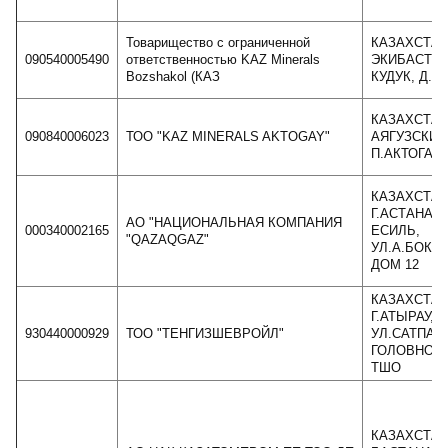
Товарищество с ограниченной
КАЗАХСТАН,
090540005490
ответственностью KAZ Minerals
ЭКИБАСТУЗ,
Bozshakol (КАЗ
КУДУК, Д. 1
КАЗАХСТАН
090840006023
ТОО "KAZ MINERALS AKTOGAY"
АЯГУЗСКИЙ
П.АКТОГАЙ
КАЗАХСТАН
Г.АСТАНА, 
АО "НАЦИОНАЛЬНАЯ КОМПАНИЯ
000340002165
ЕСИЛЬ,
"QAZAQGAZ"
УЛ.А.БОКЕ
ДОМ 12
КАЗАХСТАН
Г.АТЫРАУ,
930440000929
ТОО "ТЕНГИЗШЕВРОЙЛ"
УЛ.САТПАЕВ
ГОЛОВНОЙ
ТШО
КАЗАХСТАН