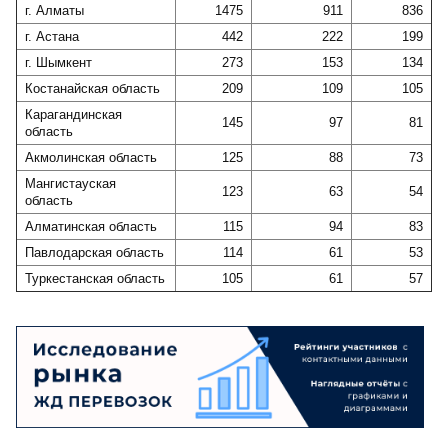
г. Алматы
1475
911
836
г. Астана
442
222
199
г. Шымкент
273
153
134
Костанайская область
209
109
105
Карагандинская
145
97
81
область
Акмолинская область
125
88
73
Мангистауская
123
63
54
область
Алматинская область
115
94
83
Павлодарская область
114
61
53
Туркестанская область
105
61
57