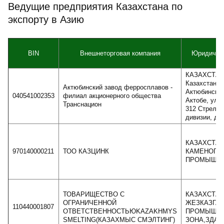
Ведущие предприятия Казахстана по
экспорту в Азию
BIN
Внешнеторговая компания
Юридическ
КАЗАХСТАН,
Казахстан,
Актюбинский завод ферросплавов -
Актюбинская 
040541002353
филиал акционерного общества
Актобе, ул.
Транснацион
312 Стрелко
дивизии, д. 
КАЗАХСТАН,
970140000211
ТОО КАЗЦИНК
КАМЕНОГОР
ПРОМЫШЛЕ
ТОВАРИЩЕСТВО С
КАЗАХСТАН
ОГРАНИЧЕННОЙ
ЖЕЗКАЗГАН
110440001807
ОТВЕТСТВЕННОСТЬЮKAZAKHMYS
ПРОМЫШЛ
SMELTING(КАЗАХМЫС СМЭЛТИНГ)
ЗОНА,ЗДАН