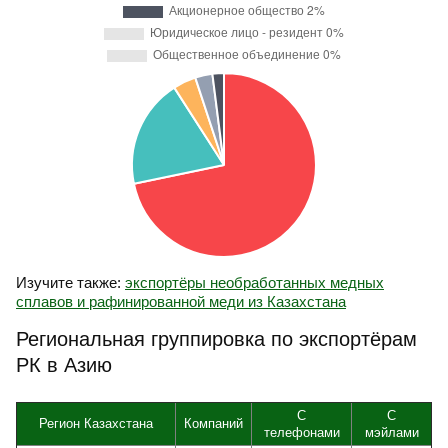
Изучите также:
экспортёры необработанных медных
сплавов и рафинированной меди из Казахстана
Региональная группировка по экспортёрам
РК в Азию
С
С
Регион Казахстана
Компаний
телефонами
мэйлами