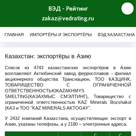
ВЭД - Рейтинг
zakaz@vedrating.ru
ГЛАВНАЯ
ИМПОРТЁРЫ И ЭКСПОРТЁРЫ
ВЭД КАЗАХСТАНА
Казахстан: экспортёры в Азию
Список из 4743 казахстанских экспортёров в Азию
возглавляют Актюбинский завод ферросплавов - филиал
акционерного общества Транснацион, ТОО КАЗЦИНК,
ТОВАРИЩЕСТВО С ОГРАНИЧЕННОЙ
ОТВЕТСТВЕННОСТЬЮKAZAKHMYS
SMELTING(КАЗАХМЫС СМЭЛТИНГ), Товарищество с
ограниченной ответственностью KAZ Minerals Bozshakol
(КАЗ и ТОО "KAZ MINERALS AKTOGAY".
У 2432 компаний Казахстана, осуществляющих экспорт в
Азию, указаны телефоны, а у 2180 – электронные адреса.
С
С