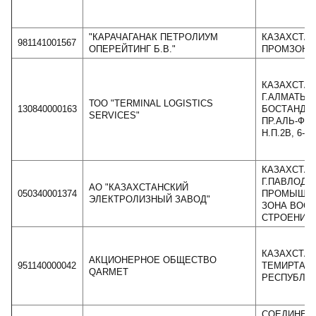
"КАРАЧАГАНАК ПЕТРОЛИУМ
КАЗАХСТАН,
981141001567
ОПЕРЕЙТИНГ Б.В."
ПРОМЗОНА
КАЗАХСТАН
Г.АЛМАТЫ, 
ТОО "TERMINAL LOGISTICS
130840000163
БОСТАНДЫ
SERVICES"
ПР.АЛЬ-ФАР
Н.П.2В, 6-Й
КАЗАХСТАН
Г.ПАВЛОДАР
АО "КАЗАХСТАНСКИЙ
050340001374
ПРОМЫШЛ
ЭЛЕКТРОЛИЗНЫЙ ЗАВОД"
ЗОНА ВОСТ
СТРОЕНИЕ 
КАЗАХСТАН,
АКЦИОНЕРНОЕ ОБЩЕСТВО
951140000042
ТЕМИРТАУ, 
QARMET
РЕСПУБЛИК
СОЕДИНЕН