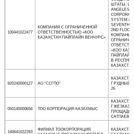
ШТАТЫ, LO
ANGELES,CA
CORPORAT
SYSTEM,818
SEVENTH S
КОМПАНИЯ С ОГРАНИЧЕННОЙ
2ND FLOOR
100441022477
ОТВЕТСТВЕННОСТЬЮ «КОО
КОМПАНИИ
КАЗАХСТАН ПАЙПЛАЙН ВЕНЧУРС»
ОГРАНИЧЕ
ОТВЕТСТВ
«КОО КАЗА
ПАЙПЛАЙН 
В РЕСПУБЛ
КАЗАХСТА
КАЗАХСТАН,
920240000127
АО "ССГПО"
Г.РУДНЫЙ 
26
КАЗАХСТАН
Г.ЖЕЗКАЗГА
050140000656
ТОО КОРПОРАЦИЯ КАЗАХМЫС
ПЛОЩАДЬ 
САТПАЕВ,З
ФИЛИАЛ ТООКОРПОРАЦИЯ
КАЗАХСТАН
140641022293