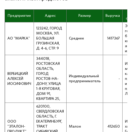
Предприятие
Адрес
Размер
Выручка
спе
Экс
123242, ГОРОД
гер
МОСКВА, УЛ.
бан
АО "МАРКА"
БОЛЬШАЯ
Среднее
1417367
кни
ГРУЗИНСКАЯ,
ана
Д. 4-6, СТР. 9
изд
344018,
РОСТОВСКАЯ
Имп
ОБЛАСТЬ,
мар
ВЕРБИЦКИЙ
ГОРОД
кан
Индивидуальный
АЛЕКСЕЙ
РОСТОВ-НА-
-
при
предприниматель
ИОСИФОВИЧ
ДОНУ, УЛИЦА
и а
1-Я КРУГОВАЯ,
пре
ДОМ 91,
Лат
КВАРТИРА 25,
620100,
СВЕРДЛОВСКАЯ
ОБЛАСТЬ, Г.
ООО
ЕКАТЕРИНБУРГ,
Имп
"ЭТАЛОН-
ТРАКТ
Малое
412650
хме
ПРОДУКТ"
СИБИРСКИЙ,
Гер