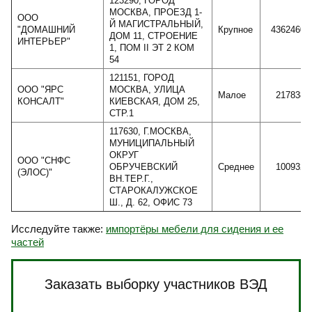
123290, ГОРОД
МОСКВА, ПРОЕЗД 1-
ООО
Й МАГИСТРАЛЬНЫЙ,
"ДОМАШНИЙ
Крупное
43624603
ДОМ 11, СТРОЕНИЕ
ИНТЕРЬЕР"
1, ПОМ II ЭТ 2 КОМ
54
121151, ГОРОД
ООО "ЯРС
МОСКВА, УЛИЦА
Малое
2178385
КОНСАЛТ"
КИЕВСКАЯ, ДОМ 25,
СТР.1
117630, Г.МОСКВА,
МУНИЦИПАЛЬНЫЙ
ОКРУГ
ООО "СНФС
ОБРУЧЕВСКИЙ
Среднее
1009320
(ЭЛОС)"
ВН.ТЕР.Г.,
СТАРОКАЛУЖСКОЕ
Ш., Д. 62, ОФИС 73
Исследуйте также:
импортёры мебели для сидения и ее
частей
Заказать выборку участников ВЭД