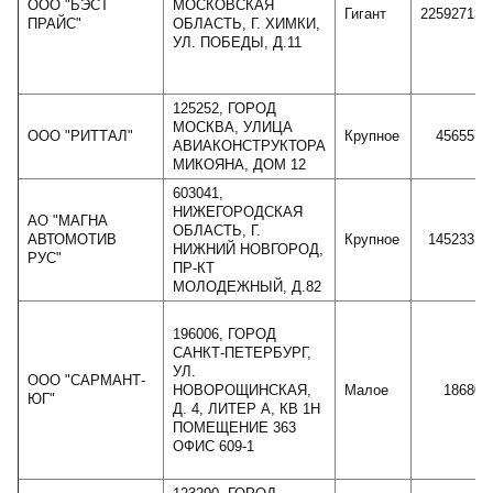
ООО "БЭСТ
МОСКОВСКАЯ
Гигант
225927135
ПРАЙС"
ОБЛАСТЬ, Г. ХИМКИ,
УЛ. ПОБЕДЫ, Д.11
125252, ГОРОД
МОСКВА, УЛИЦА
ООО "РИТТАЛ"
Крупное
4565578
АВИАКОНСТРУКТОРА
МИКОЯНА, ДОМ 12
603041,
НИЖЕГОРОДСКАЯ
АО "МАГНА
ОБЛАСТЬ, Г.
АВТОМОТИВ
Крупное
14523316
НИЖНИЙ НОВГОРОД,
РУС"
ПР-КТ
МОЛОДЕЖНЫЙ, Д.82
196006, ГОРОД
САНКТ-ПЕТЕРБУРГ,
УЛ.
ООО "САРМАНТ-
НОВОРОЩИНСКАЯ,
Малое
186809
ЮГ"
Д. 4, ЛИТЕР А, КВ 1Н
ПОМЕЩЕНИЕ 363
ОФИС 609-1