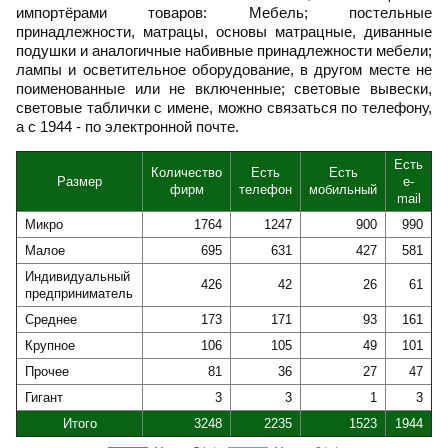
импортёрами товаров: Мебель; постельные
принадлежности, матрацы, основы матрацные, диванные
подушки и аналогичные набивные принадлежности мебели;
лампы и осветительное оборудование, в другом месте не
поименованные или не включенные; световые вывески,
световые таблички с имене, можно связаться по телефону,
а с 1944 - по электронной почте.
Есть
Количество
Есть
Есть
Размер
e-
фирм
телефон
мобильный
mail
Микро
1764
1247
900
990
Малое
695
631
427
581
Индивидуальный
426
42
26
61
предприниматель
Среднее
173
171
93
161
Крупное
106
105
49
101
Прочее
81
36
27
47
Гигант
3
3
1
3
Итого
3248
2235
1523
1944