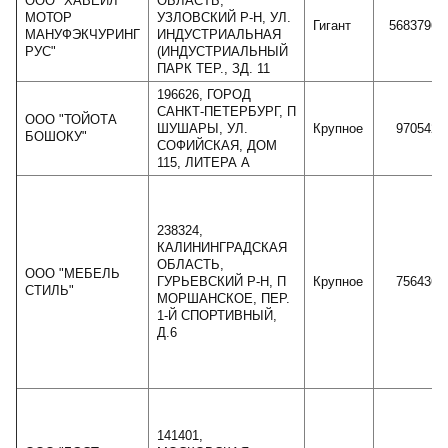
ООО "ХАВЕЙЛ
ОБЛАСТЬ,
МОТОР
УЗЛОВСКИЙ Р-Н, УЛ.
Гигант
56837966
МАНУФЭКЧУРИНГ
ИНДУСТРИАЛЬНАЯ
РУС"
(ИНДУСТРИАЛЬНЫЙ
ПАРК ТЕР., ЗД. 11
196626, ГОРОД
САНКТ-ПЕТЕРБУРГ, П
ООО "ТОЙОТА
ШУШАРЫ, УЛ.
Крупное
9705427
БОШОКУ"
СОФИЙСКАЯ, ДОМ
115, ЛИТЕРА А
238324,
КАЛИНИНГРАДСКАЯ
ОБЛАСТЬ,
ООО "МЕБЕЛЬ
ГУРЬЕВСКИЙ Р-Н, П
Крупное
7564367
СТИЛЬ"
МОРШАНСКОЕ, ПЕР.
1-Й СПОРТИВНЫЙ,
Д.6
141401,