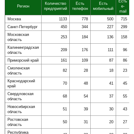
Есть
Количество
Есть
Есть
Регион
e-
предприятий
телефон
мобильный
mail
Москва
1133
778
500
715
Санкт-Петербург
450
344
227
299
Московская
253
184
136
158
область
Калининградская
209
176
111
96
область
Приморский край
161
109
87
86
Смоленская
82
28
18
23
область
Краснодарский
70
48
41
45
край
Свердловская
68
54
37
55
область
Новосибирская
51
39
30
43
область
Ростовская
50
31
20
27
область
Республика