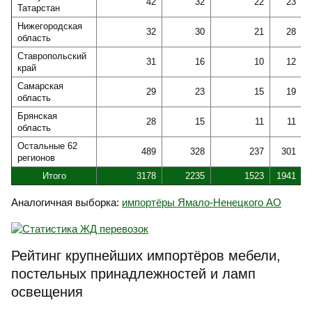
42
32
22
23
Татарстан
Нижегородская
32
30
21
28
область
Ставропольский
31
16
10
12
край
Самарская
29
23
15
19
область
Брянская
28
15
11
11
область
Остальные 62
489
328
237
301
регионов
Итого
3178
2235
1523
1941
Аналогичная выборка:
импортёры Ямало-Ненецкого АО
Рейтинг крупнейших импортёров мебели,
постельных принадлежностей и ламп
освещения