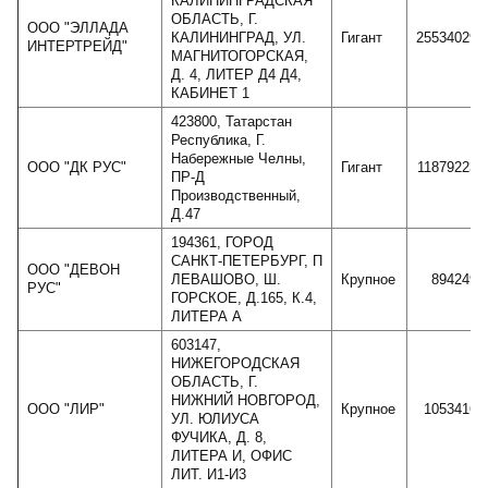
КАЛИНИНГРАДСКАЯ
ОБЛАСТЬ, Г.
ООО "ЭЛЛАДА
КАЛИНИНГРАД, УЛ.
Гигант
255340294
ИНТЕРТРЕЙД"
МАГНИТОГОРСКАЯ,
Д. 4, ЛИТЕР Д4 Д4,
КАБИНЕТ 1
423800, Татарстан
Республика, Г.
Набережные Челны,
ООО "ДК РУС"
Гигант
118792232
ПР-Д
Производственный,
Д.47
194361, ГОРОД
САНКТ-ПЕТЕРБУРГ, П
ООО "ДЕВОН
ЛЕВАШОВО, Ш.
Крупное
8942495
РУС"
ГОРСКОЕ, Д.165, К.4,
ЛИТЕРА А
603147,
НИЖЕГОРОДСКАЯ
ОБЛАСТЬ, Г.
НИЖНИЙ НОВГОРОД,
ООО "ЛИР"
Крупное
10534164
УЛ. ЮЛИУСА
ФУЧИКА, Д. 8,
ЛИТЕРА И, ОФИС
ЛИТ. И1-И3