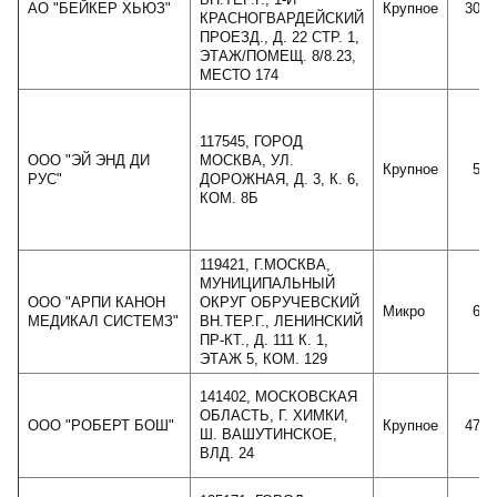
АО "БЕЙКЕР ХЬЮЗ"
Крупное
3006
КРАСНОГВАРДЕЙСКИЙ
ПРОЕЗД., Д. 22 СТР. 1,
ЭТАЖ/ПОМЕЩ. 8/8.23,
МЕСТО 174
117545, ГОРОД
ООО "ЭЙ ЭНД ДИ
МОСКВА, УЛ.
Крупное
529
РУС"
ДОРОЖНАЯ, Д. 3, К. 6,
КОМ. 8Б
119421, Г.МОСКВА,
МУНИЦИПАЛЬНЫЙ
ООО "АРПИ КАНОН
ОКРУГ ОБРУЧЕВСКИЙ
Микро
691
МЕДИКАЛ СИСТЕМЗ"
ВН.ТЕР.Г., ЛЕНИНСКИЙ
ПР-КТ., Д. 111 К. 1,
ЭТАЖ 5, КОМ. 129
141402, МОСКОВСКАЯ
ОБЛАСТЬ, Г. ХИМКИ,
ООО "РОБЕРТ БОШ"
Крупное
4773
Ш. ВАШУТИНСКОЕ,
ВЛД. 24