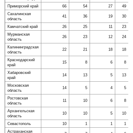
Приморский край
66
54
27
49
Сахалинская
41
36
19
30
область
Камчатский край
26
25
11
23
Мурманская
26
23
12
24
область
Калининградская
22
21
18
18
область
Краснодарский
15
8
6
8
край
Хабаровский
14
13
5
13
край
Московская
14
5
4
5
область
Ростовская
11
10
6
8
область
Архангельская
10
10
5
10
область
Севастополь
10
1
1
1
Астраханская