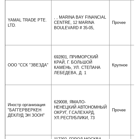
, , MARINA BAY FINANCIAL
YAMAL TRADE PTE.
CENTRE, 12 MARINA
Прочее
LTD.
BOULEVARD # 35-05,
692801, ПРИМОРСКИЙ
КРАЙ, Г. БОЛЬШОЙ
ООО "ССК "ЗВЕЗДА"
Крупное
11
КАМЕНЬ, УЛ. СТЕПАНА
ЛЕБЕДЕВА, Д. 1
629008, ЯМАЛО-
Иностр организация
НЕНЕЦКИЙ АВТОНОМНЫЙ
"БАГГЕРВЕРКЕН
Прочее
ОКРУГ, Г.САЛЕХАРД,
ДЕКЛУД ЭН ЗООН"
УЛ.РЕСПУБЛИКИ, 73