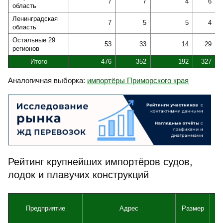
7
7
4
6
область
Ленинградская
7
5
5
4
область
Остальные 29
53
33
14
29
регионов
Итого
476
352
192
327
Аналогичная выборка:
импортёры Приморского края
Рейтинг крупнейших импортёров судов,
лодок и плавучих конструкций
Предприятие
Адрес
Размер
Вы