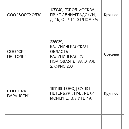
125040, ГОРОД МОСКВА,
ООО "ВОДОХОДЪ"
ПР-КТ ЛЕНИНГРАДСКИЙ,
Крупное
4
Д. 15, СТР. 14, ЭТ/ПОМ 4/V
236039,
КАЛИНИНГРАДСКАЯ
ООО "СРП
ОБЛАСТЬ, Г.
Среднее
1
ПРЕГОЛЬ"
КАЛИНИНГРАД, УЛ.
ПОРТОВАЯ, Д. 88, ЭТАЖ
2, ОФИС 200
191186, ГОРОД САНКТ-
ООО "СКФ
ПЕТЕРБУРГ, НАБ. РЕКИ
Крупное
4
ВАРАНДЕЙ"
МОЙКИ, Д. 3, ЛИТЕР А