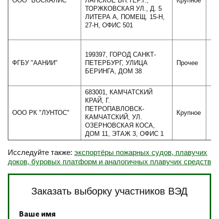
ООО "БОСКАЛИС"
ЛАНСКОЕ ВН.ТЕР.Г.,
Крупное
5
ТОРЖКОВСКАЯ УЛ., Д. 5
ЛИТЕРА А, ПОМЕЩ. 15-Н,
27-Н, ОФИС 501
199397, ГОРОД САНКТ-
ФГБУ "ААНИИ"
ПЕТЕРБУРГ, УЛИЦА
Прочее
БЕРИНГА, ДОМ 38
683001, КАМЧАТСКИЙ
КРАЙ, Г.
ПЕТРОПАВЛОВСК-
ООО РК "ЛУНТОС"
Крупное
4
КАМЧАТСКИЙ, УЛ.
ОЗЕРНОВСКАЯ КОСА,
ДОМ 11, ЭТАЖ 3, ОФИС 1
Исследуйте также:
экспортёры пожарных судов, плавучих
доков, буровых платформ и аналогичных плавучих средств
Заказать выборку участников ВЭД
Ваше имя