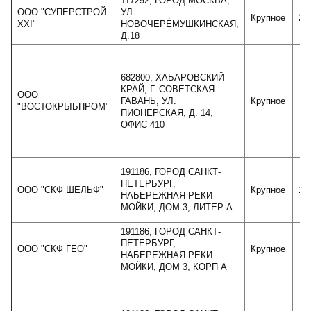
117292, ГОРОД МОСКВА,
ООО "СУПЕРСТРОЙ
УЛ.
Крупное
24
XXI"
НОВОЧЕРЁМУШКИНСКАЯ,
Д.18
682800, ХАБАРОВСКИЙ
КРАЙ, Г. СОВЕТСКАЯ
ООО
ГАВАНЬ, УЛ.
Крупное
6
"ВОСТОКРЫБПРОМ"
ПИОНЕРСКАЯ, Д. 14,
ОФИС 410
191186, ГОРОД САНКТ-
ПЕТЕРБУРГ,
ООО "СКФ ШЕЛЬФ"
Крупное
12
НАБЕРЕЖНАЯ РЕКИ
МОЙКИ, ДОМ 3, ЛИТЕР А
191186, ГОРОД САНКТ-
ПЕТЕРБУРГ,
ООО "СКФ ГЕО"
Крупное
5
НАБЕРЕЖНАЯ РЕКИ
МОЙКИ, ДОМ 3, КОРП А