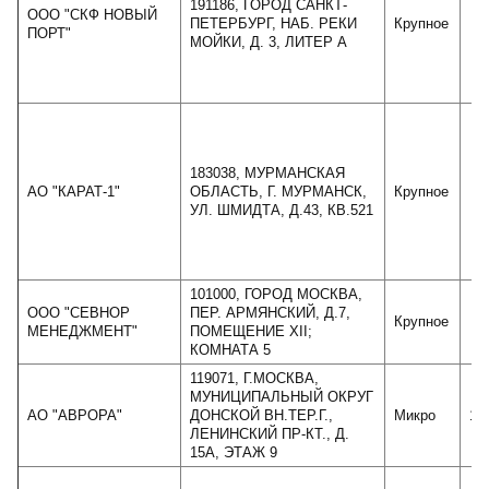
191186, ГОРОД САНКТ-
ООО "СКФ НОВЫЙ
ПЕТЕРБУРГ, НАБ. РЕКИ
Крупное
7
ПОРТ"
МОЙКИ, Д. 3, ЛИТЕР А
183038, МУРМАНСКАЯ
АО "КАРАТ-1"
ОБЛАСТЬ, Г. МУРМАНСК,
Крупное
7
УЛ. ШМИДТА, Д.43, КВ.521
101000, ГОРОД МОСКВА,
ООО "СЕВНОР
ПЕР. АРМЯНСКИЙ, Д.7,
Крупное
6
МЕНЕДЖМЕНТ"
ПОМЕЩЕНИЕ XII;
КОМНАТА 5
119071, Г.МОСКВА,
МУНИЦИПАЛЬНЫЙ ОКРУГ
АО "АВРОРА"
ДОНСКОЙ ВН.ТЕР.Г.,
Микро
10
ЛЕНИНСКИЙ ПР-КТ., Д.
15А, ЭТАЖ 9