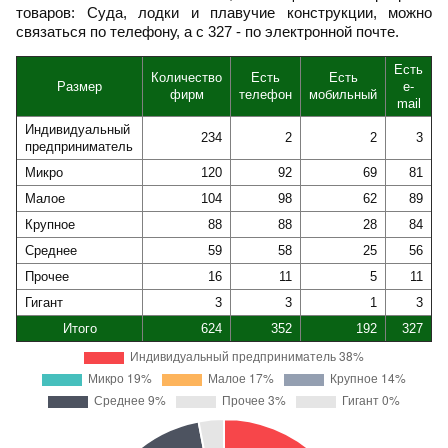
товаров: Суда, лодки и плавучие конструкции, можно
связаться по телефону, а с 327 - по электронной почте.
Есть
Количество
Есть
Есть
Размер
e-
фирм
телефон
мобильный
mail
Индивидуальный
234
2
2
3
предприниматель
Микро
120
92
69
81
Малое
104
98
62
89
Крупное
88
88
28
84
Среднее
59
58
25
56
Прочее
16
11
5
11
Гигант
3
3
1
3
Итого
624
352
192
327