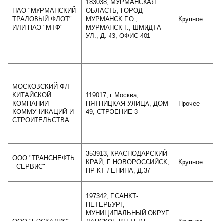
183038, МУРМАНСКАЯ
ПАО "МУРМАНСКИЙ
ОБЛАСТЬ, ГОРОД
ТРАЛОВЫЙ ФЛОТ"
МУРМАНСК Г.О.,
Крупное
12
ИЛИ ПАО "МТФ"
МУРМАНСК Г., ШМИДТА
УЛ., Д. 43, ОФИС 401
МОСКОВСКИЙ ФЛ
КИТАЙСКОЙ
119017, г Москва,
КОМПАНИИ
ПЯТНИЦКАЯ УЛИЦА, ДОМ
Прочее
КОММУНИКАЦИЙ И
49, СТРОЕНИЕ 3
СТРОИТЕЛЬСТВА
353913, КРАСНОДАРСКИЙ
ООО "ТРАНСНЕФТЬ
КРАЙ, Г. НОВОРОССИЙСК,
Крупное
5
- СЕРВИС"
ПР-КТ ЛЕНИНА, Д.37
197342, Г.САНКТ-
ПЕТЕРБУРГ,
МУНИЦИПАЛЬНЫЙ ОКРУГ