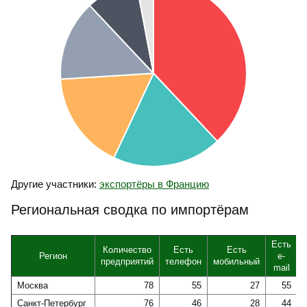
Другие участники:
экспортёры в Францию
Региональная сводка по импортёрам
Есть
Количество
Есть
Есть
Регион
e-
предприятий
телефон
мобильный
mail
Москва
78
55
27
55
Санкт-Петербург
76
46
28
44