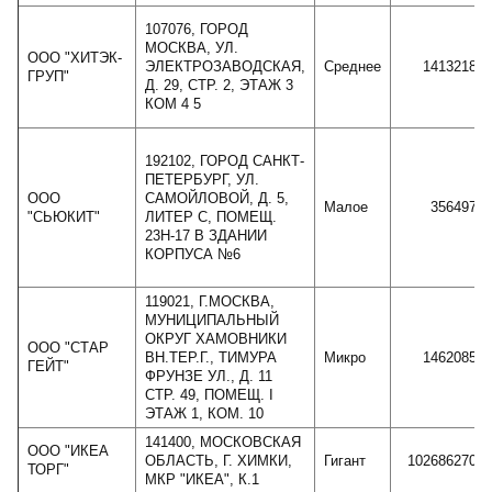
107076, ГОРОД
МОСКВА, УЛ.
ООО "ХИТЭК-
ЭЛЕКТРОЗАВОДСКАЯ,
Среднее
1413218
ГРУП"
Д. 29, СТР. 2, ЭТАЖ 3
КОМ 4 5
192102, ГОРОД САНКТ-
ПЕТЕРБУРГ, УЛ.
ООО
САМОЙЛОВОЙ, Д. 5,
Малое
356497
"СЬЮКИТ"
ЛИТЕР С, ПОМЕЩ.
23Н-17 В ЗДАНИИ
КОРПУСА №6
119021, Г.МОСКВА,
МУНИЦИПАЛЬНЫЙ
ОКРУГ ХАМОВНИКИ
ООО "СТАР
ВН.ТЕР.Г., ТИМУРА
Микро
1462085
ГЕЙТ"
ФРУНЗЕ УЛ., Д. 11
СТР. 49, ПОМЕЩ. I
ЭТАЖ 1, КОМ. 10
141400, МОСКОВСКАЯ
ООО "ИКЕА
ОБЛАСТЬ, Г. ХИМКИ,
Гигант
102686270
ТОРГ"
МКР "ИКЕА", К.1