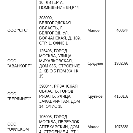
10, ЛИТЕР А,
ПОМЕЩЕНИЕ 9Н,К44
308009,
БЕЛГОРОДСКАЯ
ОБЛАСТЬ, Г.
ООО "СТС"
Малое
408644
БЕЛГОРОД, УЛ.
ВОЛЧАНСКАЯ, Д. 169,
СТР. 1, ОФИС 1
125493, ГОРОД
МОСКВА, УЛИЦА
ООО
МИХАЛКОВСКАЯ,
Среднее
1932392
"АВАНКОРП"
ДОМ 63Б, СТРОЕНИЕ
2, КВ Э 5 ПОМ XXII К
15
390044, РЯЗАНСКАЯ
ОБЛАСТЬ, ГОРОД
ООО
РЯЗАНЬ, УЛИЦА
Крупное
4153182
"БЕРЛИНГО"
ЗАФАБРИЧНАЯ, ДОМ
14, ОФИС 15
105005, ГОРОД
МОСКВА, ПЕРЕУЛОК
ООО
АПТЕКАРСКИЙ, ДОМ
Малое
1073686
"ОФИСКОМ"
4, СТРОЕНИЕ 4, ЭТ 1