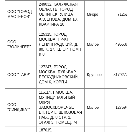
249032, КАЛУЖСКАЯ
ОБЛАСТЬ, ГОРОД
ООО "ГОРОД
ОБНИНСК, УЛИЦА
Микро
71262
МАСТЕРОВ"
АКСЕНОВА, ДОМ 18,
КВАРТИРА 28
125315, ГОРОД
МОСКВА, ПР-КТ
ООО
ЛЕНИНГРАДСКИЙ, Д.
Малое
495538
"ЗОЛИНГЕР"
80, К. 17, КВ Э 4 ПОМ I
К 8
127247, ГОРОД
МОСКВА, БУЛЬВАР
ООО "ТАВР"
Крупное
8179277
БЕСКУДНИКОВСКИЙ,
ДОМ 6, КОРП.4
115114, Г.МОСКВА,
МУНИЦИПАЛЬНЫЙ
ОКРУГ
ООО
ЗАМОСКВОРЕЧЬЕ
Малое
127594
"СИНДИКАТ"
ВН.ТЕР.Г., ШЛЮЗОВАЯ
НАБ., Д. 8 СТР. 1,
ЭТАЖ 3, ПОМЕЩ. 74
187015,