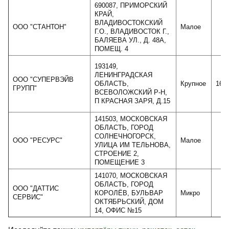
690087, ПРИМОРСКИЙ
КРАЙ,
ВЛАДИВОСТОКСКИЙ
ООО "СТАНТОН"
Малое
4
Г.О., ВЛАДИВОСТОК Г.,
БАЛЯЕВА УЛ., Д. 48А,
ПОМЕЩ. 4
193149,
ЛЕНИНГРАДСКАЯ
ООО "СУПЕРВЭЙВ
ОБЛАСТЬ,
Крупное
161
ГРУПП"
ВСЕВОЛОЖСКИЙ Р-Н,
П КРАСНАЯ ЗАРЯ, Д.15
141503, МОСКОВСКАЯ
ОБЛАСТЬ, ГОРОД
СОЛНЕЧНОГОРСК,
ООО "РЕСУРС"
Малое
2
УЛИЦА ИМ ТЕЛЬНОВА,
СТРОЕНИЕ 2,
ПОМЕЩЕНИЕ 3
141070, МОСКОВСКАЯ
ОБЛАСТЬ, ГОРОД
ООО "ДАТТИС
КОРОЛЁВ, БУЛЬВАР
Микро
СЕРВИС"
ОКТЯБРЬСКИЙ, ДОМ
14, ОФИС №15