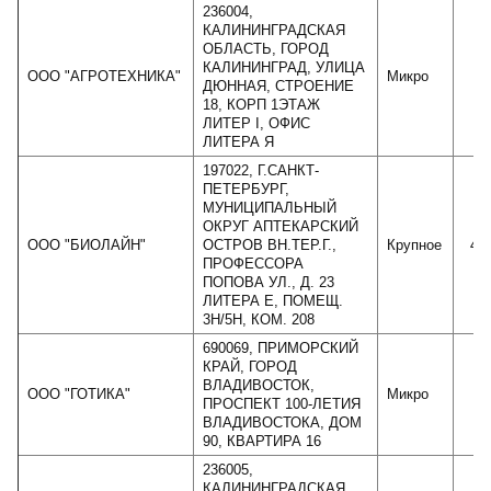
236004,
КАЛИНИНГРАДСКАЯ
ОБЛАСТЬ, ГОРОД
КАЛИНИНГРАД, УЛИЦА
ООО "АГРОТЕХНИКА"
Микро
ДЮННАЯ, СТРОЕНИЕ
18, КОРП 1ЭТАЖ
ЛИТЕР I, ОФИС
ЛИТЕРА Я
197022, Г.САНКТ-
ПЕТЕРБУРГ,
МУНИЦИПАЛЬНЫЙ
ОКРУГ АПТЕКАРСКИЙ
ООО "БИОЛАЙН"
ОСТРОВ ВН.ТЕР.Г.,
Крупное
41
ПРОФЕССОРА
ПОПОВА УЛ., Д. 23
ЛИТЕРА Е, ПОМЕЩ.
3Н/5Н, КОМ. 208
690069, ПРИМОРСКИЙ
КРАЙ, ГОРОД
ВЛАДИВОСТОК,
ООО "ГОТИКА"
Микро
ПРОСПЕКТ 100-ЛЕТИЯ
ВЛАДИВОСТОКА, ДОМ
90, КВАРТИРА 16
236005,
КАЛИНИНГРАДСКАЯ