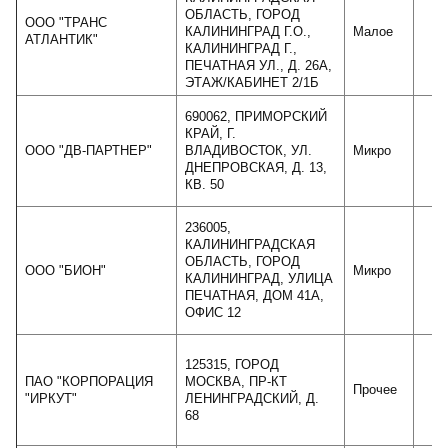
ОБЛАСТЬ, ГОРОД
ООО "ТРАНС
КАЛИНИНГРАД Г.О.,
Малое
1
АТЛАНТИК"
КАЛИНИНГРАД Г.,
ПЕЧАТНАЯ УЛ., Д. 26А,
ЭТАЖ/КАБИНЕТ 2/1Б
690062, ПРИМОРСКИЙ
КРАЙ, Г.
ООО "ДВ-ПАРТНЕР"
ВЛАДИВОСТОК, УЛ.
Микро
ДНЕПРОВСКАЯ, Д. 13,
КВ. 50
236005,
КАЛИНИНГРАДСКАЯ
ОБЛАСТЬ, ГОРОД
ООО "БИОН"
Микро
КАЛИНИНГРАД, УЛИЦА
ПЕЧАТНАЯ, ДОМ 41А,
ОФИС 12
125315, ГОРОД
ПАО "КОРПОРАЦИЯ
МОСКВА, ПР-КТ
Прочее
"ИРКУТ"
ЛЕНИНГРАДСКИЙ, Д.
68