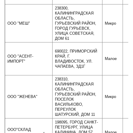
238300,
КАЛИНИНГРАДСКАЯ
ОБЛАСТЬ,
ООО "МЕШ"
ГУРЬЕВСКИЙ РАЙОН,
Микро
ГОРОД ГУРЬЕВСК,
УЛИЦА СОВЕТСКАЯ,
ДОМ 61
690022, ПРИМОРСКИЙ
ООО "АСЕНТ-
КРАЙ, Г.
Малое
2
ИМПОРТ"
ВЛАДИВОСТОК, УЛ.
ЧАПАЕВА, ЗД1Г
238310,
КАЛИНИНГРАДСКАЯ
ОБЛАСТЬ,
ГУРЬЕВСКИЙ РАЙОН,
ООО "ЖЕНЕВА"
Микро
ПОСЕЛОК
ВАСИЛЬКОВО,
ПЕРЕУЛОК
ШАТУРСКИЙ, ДОМ 11
198095, ГОРОД САНКТ-
ПЕТЕРБУРГ, УЛИЦА
ООО"СКЛАД
КАЛИНИНА, ДОМ 57,
Малое
4