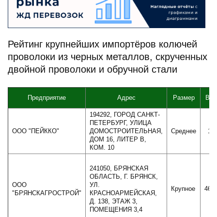
Рейтинг крупнейших импортёров колючей
проволоки из черных металлов, скрученных
двойной проволоки и обручной стали
Предприятие
Адрес
Размер
Выр
194292, ГОРОД САНКТ-
ПЕТЕРБУРГ, УЛИЦА
ООО "ПЕЙККО"
ДОМОСТРОИТЕЛЬНАЯ,
Среднее
13
ДОМ 16, ЛИТЕР В,
КОМ. 10
241050, БРЯНСКАЯ
ОБЛАСТЬ, Г. БРЯНСК,
ООО
УЛ.
Крупное
467
"БРЯНСКАГРОСТРОЙ"
КРАСНОАРМЕЙСКАЯ,
Д. 138, ЭТАЖ 3,
ПОМЕЩЕНИЯ 3,4