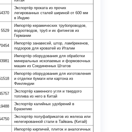
Китая
Экспортёр проката из прочих
54370
легированных сталей шириной от 600 мм
в Индию
Импортёр керамических трубопроводов,
5529
водоотводов, труб и их фитингов из
Германии
Импортёр занавесей, штор, ламбрекенов,
70454
подзоров для кроватей из Италии
Импортёр оборудования для обработки
33981
минеральных ископаемых и формовочных
машин из Соединенных Штатов
Импортёр оборудования для изготовления
61518
и отделки бумаги или картона из
Финляндии
Экспортёр каменного угля и твердого
45757
топлива из него в Китай
Экспортёр калийных удобрений в
19488
Бразилию
Экспортёр полуфабрикатов из железа или
54750
нелегированной стали в Тайвань (Китай)
Импортёр кирпичей, плиток и аналогичных