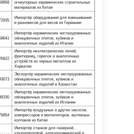
69858
огнеупорных керамических строительных
материалов из Китая
Импортёр оборудования для взвешивания
72935
и разновесов для весов из Германии
Импортёр керамических неглазурованных
69641
облицовочных плиток, кубиков и
аналогичных изделий из Италии
Импортёр неэлектрических печей,
фритюрниц, горелок и аналогичных
25822
устройств из черных металлов из
Хорватии
Экспортёр керамических неглазурованных
93073
облицовочных плиток, кубиков и
аналогичных изделий в Казахстан
Импортёр керамических неглазурованных
38330
облицовочных плиток, кубиков и
аналогичных изделий из Испании
Импортёр воздушных и других насосов,
76854
компрессоров и вентиляторов, вытяжных
колпаков из Китая
Импортёр станков для лазерной,
ультразвуковой, электрохимической и