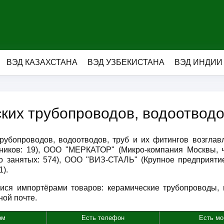
ВЭД КАЗАХСТАНА
ВЭД УЗБЕКИСТАНА
ВЭД ИНДИИ
их трубопроводов, водоотводов
трубопроводов, водоотводов, труб и их фитингов воз
дников: 19), ООО "МЕРКАТОР" (Микро-компания Москвы,
сло занятых: 574), ООО "ВИЗ-СТАЛЬ" (Крупное предприят
1).
ися импортёрами товаров: керамические трубопроводы, 
ной почте.
рм
Есть телефон
Есть мо