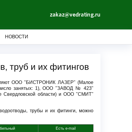
zakaz@vedrating.ru
НОВОСТИ
, труб и их фитингов
главляют ООО "БИСТРОНИК ЛАЗЕР" (Малое
 число занятых: 1), ООО "ЗАВОД № 423"
ие Свердловской области) и ООО "СМИТ"
водоотводы, трубы и их фитинги, можно
бильный
Есть e-mail