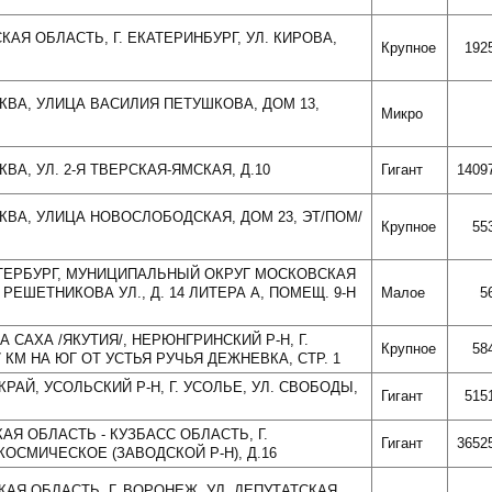
КАЯ ОБЛАСТЬ, Г. ЕКАТЕРИНБУРГ, УЛ. КИРОВА,
Крупное
192
СКВА, УЛИЦА ВАСИЛИЯ ПЕТУШКОВА, ДОМ 13,
Микро
КВА, УЛ. 2-Я ТВЕРСКАЯ-ЯМСКАЯ, Д.10
Гигант
1409
СКВА, УЛИЦА НОВОСЛОБОДСКАЯ, ДОМ 23, ЭТ/ПОМ/
Крупное
55
ПЕТЕРБУРГ, МУНИЦИПАЛЬНЫЙ ОКРУГ МОСКОВСКАЯ
, РЕШЕТНИКОВА УЛ., Д. 14 ЛИТЕРА А, ПОМЕЩ. 9-Н
Малое
5
А САХА /ЯКУТИЯ/, НЕРЮНГРИНСКИЙ Р-Н, Г.
Крупное
58
 КМ НА ЮГ ОТ УСТЬЯ РУЧЬЯ ДЕЖНЕВКА, СТР. 1
КРАЙ, УСОЛЬСКИЙ Р-Н, Г. УСОЛЬЕ, УЛ. СВОБОДЫ,
Гигант
515
КАЯ ОБЛАСТЬ - КУЗБАСС ОБЛАСТЬ, Г.
Гигант
3652
КОСМИЧЕСКОЕ (ЗАВОДСКОЙ Р-Н), Д.16
КАЯ ОБЛАСТЬ, Г. ВОРОНЕЖ, УЛ. ДЕПУТАТСКАЯ,