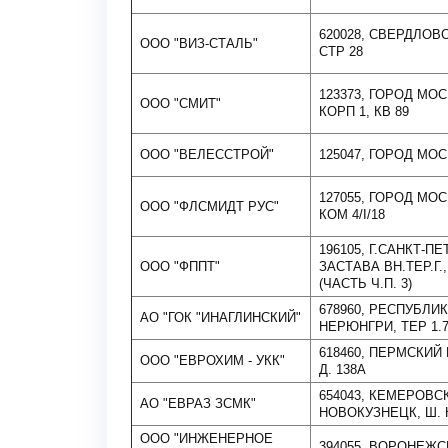
620028, СВЕРДЛОВС
ООО "ВИЗ-СТАЛЬ"
СТР 28
123373, ГОРОД МО
ООО "СМИТ"
КОРП 1, КВ 89
ООО "ВЕЛЕССТРОЙ"
125047, ГОРОД МОС
127055, ГОРОД МО
ООО "ФЛСМИДТ РУС"
КОМ 4/I/18
196105, Г.САНКТ-
ООО "ФППТ"
ЗАСТАВА ВН.ТЕР.Г.
(ЧАСТЬ Ч.П. 3)
678960, РЕСПУБЛИК
АО "ГОК "ИНАГЛИНСКИЙ"
НЕРЮНГРИ, ТЕР 1.7
618460, ПЕРМСКИЙ 
ООО "ЕВРОХИМ - УКК"
Д. 138А
654043, КЕМЕРОВС
АО "ЕВРАЗ ЗСМК"
НОВОКУЗНЕЦК, Ш. 
ООО "ИНЖЕНЕРНОЕ
394055, ВОРОНЕЖС