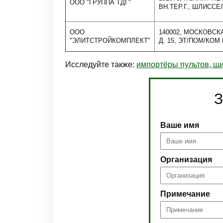
ООО "ГРУППА ТДГ"
ВН.ТЕР.Г., ШЛИССЕЛ
ООО
140002, МОСКОВСК
"ЭЛИТСТРОЙКОМПЛЕКТ"
Д. 15, ЭТ/ПОМ/КОМ 
Исследуйте также:
импортёры пультов, щи
З
Ваше имя
Организация
Примечание