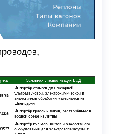
проводов,
учка
Основная специализация ВЭД
Импортёр станков для лазерной,
ультразвуковой, электрохимической и
89765
аналогичной обработки материалов из
Швейцарии
Импортёр красок и лаков, растворённых в
20336
водной среде из Литвы
Импортёр пультов, щитов и аналогичного
33537
оборудования для электроаппаратуры из