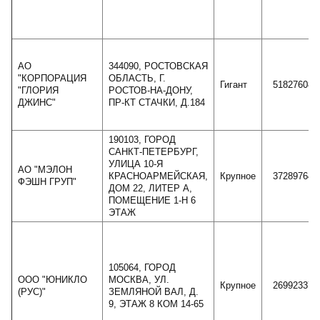
АО
344090, РОСТОВСКАЯ
"КОРПОРАЦИЯ
ОБЛАСТЬ, Г.
Гигант
51827608
"ГЛОРИЯ
РОСТОВ-НА-ДОНУ,
ДЖИНС"
ПР-КТ СТАЧКИ, Д.184
190103, ГОРОД
САНКТ-ПЕТЕРБУРГ,
УЛИЦА 10-Я
АО "МЭЛОН
КРАСНОАРМЕЙСКАЯ,
Крупное
37289764
ФЭШН ГРУП"
ДОМ 22, ЛИТЕР А,
ПОМЕЩЕНИЕ 1-Н 6
ЭТАЖ
105064, ГОРОД
ООО "ЮНИКЛО
МОСКВА, УЛ.
Крупное
26992337
(РУС)"
ЗЕМЛЯНОЙ ВАЛ, Д.
9, ЭТАЖ 8 КОМ 14-65