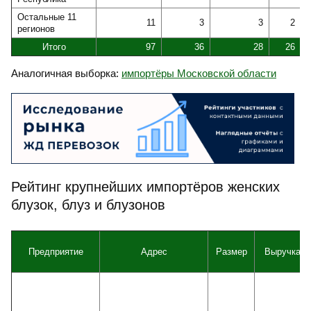
Остальные 11
11
3
3
2
регионов
Итого
97
36
28
26
Аналогичная выборка:
импортёры Московской области
Рейтинг крупнейших импортёров женских
блузок, блуз и блузонов
Предприятие
Адрес
Размер
Выручка