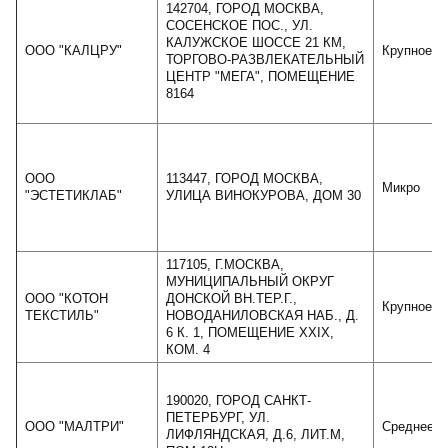
142704, ГОРОД МОСКВА,
СОСЕНСКОЕ ПОС., УЛ.
КАЛУЖСКОЕ ШОССЕ 21 КМ,
ООО "КАЛЦРУ"
Крупное
ТОРГОВО-РАЗВЛЕКАТЕЛЬНЫЙ
ЦЕНТР "МЕГА", ПОМЕЩЕНИЕ
8164
ООО
113447, ГОРОД МОСКВА,
Микро
"ЭСТЕТИКЛАБ"
УЛИЦА ВИНОКУРОВА, ДОМ 30
117105, Г.МОСКВА,
МУНИЦИПАЛЬНЫЙ ОКРУГ
ООО "КОТОН
ДОНСКОЙ ВН.ТЕР.Г.,
Крупное
ТЕКСТИЛЬ"
НОВОДАНИЛОВСКАЯ НАБ., Д.
6 К. 1, ПОМЕЩЕНИЕ XXIX,
КОМ. 4
190020, ГОРОД САНКТ-
ПЕТЕРБУРГ, УЛ.
ООО "МАЛТРИ"
Среднее
ЛИФЛЯНДСКАЯ, Д.6, ЛИТ.М,