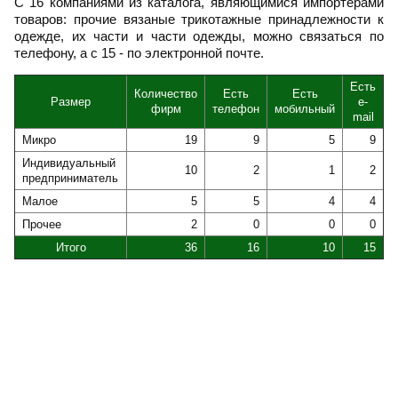
С 16 компаниями из каталога, являющимися импортёрами
товаров: прочие вязаные трикотажные принадлежности к
одежде, их части и части одежды, можно связаться по
телефону, а с 15 - по электронной почте.
Есть
Количество
Есть
Есть
Размер
e-
фирм
телефон
мобильный
mail
Микро
19
9
5
9
Индивидуальный
10
2
1
2
предприниматель
Малое
5
5
4
4
Прочее
2
0
0
0
Итого
36
16
10
15