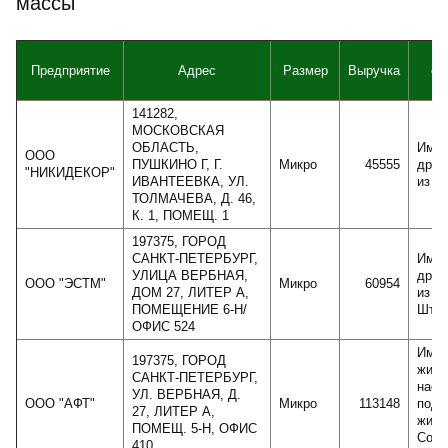
массы
Предприятие
Адрес
Размер
Выручка
сп
141282,
МОСКОВСКАЯ
ОБЛАСТЬ,
Импо
ООО
ПУШКИНО Г, Г.
Микро
45555
древ
"НИКИДЕКОР"
ИВАНТЕЕВКА, УЛ.
из Л
ТОЛМАЧЕВА, Д. 46,
К. 1, ПОМЕЩ. 1
197375, ГОРОД
САНКТ-ПЕТЕРБУРГ,
Импо
УЛИЦА ВЕРБНАЯ,
древ
ООО "ЭСТМ"
Микро
60954
ДОМ 27, ЛИТЕР А,
из С
ПОМЕЩЕНИЕ 6-Н/
Штат
ОФИС 524
Импо
197375, ГОРОД
жидк
САНКТ-ПЕТЕРБУРГ,
насо
УЛ. ВЕРБНАЯ, Д.
ООО "АФТ"
Микро
113148
подъ
27, ЛИТЕР А,
жидк
ПОМЕЩ. 5-Н, ОФИС
Соед
410