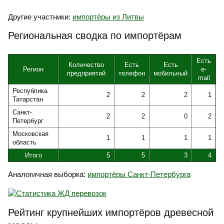
Другие участники:
импортёры из Литвы
Региональная сводка по импортёрам
Есть
Количество
Есть
Есть
Регион
e-
предприятий
телефон
мобильный
mail
Республика
2
2
2
1
Татарстан
Санкт-
2
2
0
2
Петербург
Московская
1
1
1
1
область
Итого
5
5
3
4
Аналогичная выборка:
импортёры Санкт-Петербурга
Рейтинг крупнейших импортёров древесной