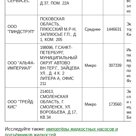
СЕРВИСЕС"
встр
Д.37, ПОМ. 22А
элек
из Г
ПСКОВСКАЯ
ОБЛАСТЬ,
Эксп
ООО
ПЛЮССКИЙ М.Р-Н,
Среднее
1446631
торф
"ПИНДСТРУП"
ЗАПЛЮСЬЕ Г.П., Д.
Кита
1, КОМ. 205
198096, Г.САНКТ-
Импо
ПЕТЕРБУРГ,
пило
МУНИЦИПАЛЬНЫЙ
виде
ООО "АЛЬФА-
ОКРУГ АВТОВО
Микро
307339
проф
ИМПЕРИАЛ"
ВН.ТЕР.Г., ЗАЙЦЕВА
пого
УЛ., Д. 4 К. 2
из п
ЛИТЕРА А, ОФИС
Финл
211
214013,
Эксп
СМОЛЕНСКАЯ
спиц
ООО "ТРЕЙД-
ОБЛАСТЬ, Г.
и ан
Микро
173560
КИС"
СМОЛЕНСК, УЛ.
изде
ВОРОБЬЕВА, Д.17,
мета
КВ.34
Бела
Исследуйте также:
импортёры жидкостных насосов и
подъёмников жидкостей