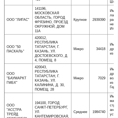
Штат
141196,
Импо
МОСКОВСКАЯ
лако
ОБЛАСТЬ, ГОРОД
ООО "ЛИГАС"
Крупное
2939390
раст
ФРЯЗИНО, ПРОЕЗД
нево
ОКРУЖНОЙ, ДОМ
Итал
11А
420012,
РЕСПУБЛИКА
Импо
ООО "50
ТАТАРСТАН, Г.
Микро
34418
древ
ПАСКАЛЬ"
КАЗАНЬ, УЛ.
из Г
ДОСТОЕВСКОГО, Д.
4, ПОМЕЩ. 8
420043,
Импо
РЕСПУБЛИКА
ООО
древ
ТАТАРСТАН, Г.
"БАУМАРКТ
Микро
7029
воло
КАЗАНЬ, УЛ.
ГМБХ"
из д
КАЛИНИНА, Д. 30,
Герм
ПОМЕЩ. 28
Импо
маши
194100, ГОРОД
ООО
стри
САНКТ-ПЕТЕРБУРГ,
"АССТРА
анал
УЛ.
Среднее
1984740
ТРЕЙД
устр
КАНТЕМИРОВСКАЯ,