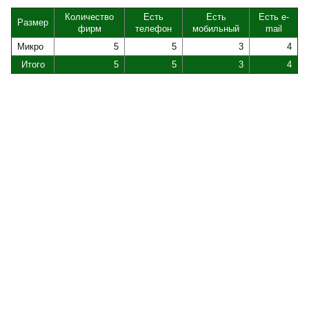
Количество
Есть
Есть
Есть e-
Размер
фирм
телефон
мобильный
mail
Микро
5
5
3
4
Итого
5
5
3
4