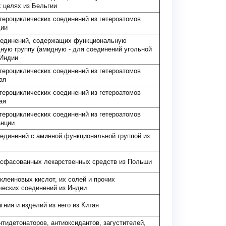
 целях из Бельгии
тероциклических соединений из гетероатомов
дии
оединений, содержащих функциональную
ную группу (амидную - для соединений угольной
 Индии
тероциклических соединений из гетероатомов
ая
тероциклических соединений из гетероатомов
ая
тероциклических соединений из гетероатомов
анции
единений с аминной функциональной группой из
сфасованных лекарственных средств из Польши
клеиновых кислот, их солей и прочих
ческих соединений из Индии
гния и изделий из него из Китая
нтидетонаторов, антиоксидантов, загустителей,