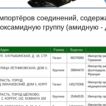
импортёров соединений, содер
оксамидную группу (амидную - 
Адрес
Размер
Выручка
Л. 3-Я РЫБИНСКАЯ, Д. 18, СТР.
Импортёр ра
Гигант
86376980
Германии
Импортёр ра
 УЛИЦА ЛЕТНИКОВСКАЯ, ДОМ 2,
Крупное
38904470
фунгицидов,
Франции
БЛАСТЬ, ГОРОД
Импортёр кр
 ЛИХАЧЕВСКИЙ, ДОМ 5, КОРП
Гигант
145270306
медицинских
БЛАСТЬ, ГОРОД ЩЁЛКОВО,
Крупное
25464535
Импортёр пр
2, КОРПУС 142, КОМНАТА 204
Импортёр кр