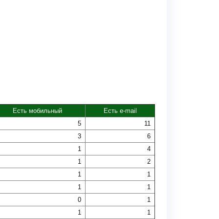
Есть мобильный
Есть e-mail
5
11
3
6
1
4
1
2
1
1
1
1
0
1
1
1