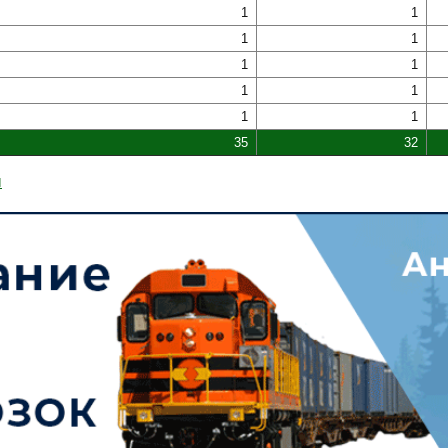
1
1
1
1
1
1
1
1
1
1
35
32
ы