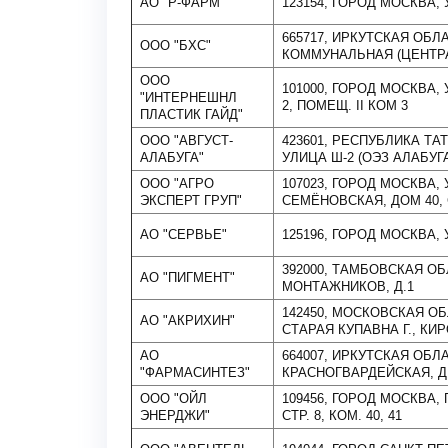
АО "Р-ФАРМ"
123154, ГОРОД МОСКВА, У
665717, ИРКУТСКАЯ ОБЛ
ООО "БХС"
КОММУНАЛЬНАЯ (ЦЕНТРА
ООО
101000, ГОРОД МОСКВА, У
"ИНТЕРНЕШНЛ
2, ПОМЕЩ. II КОМ 3
ПЛАСТИК ГАЙД"
ООО "АВГУСТ-
423601, РЕСПУБЛИКА ТА
АЛАБУГА"
УЛИЦА Ш-2 (ОЭЗ АЛАБУГА
ООО "АГРО
107023, ГОРОД МОСКВА
ЭКСПЕРТ ГРУП"
СЕМЁНОВСКАЯ, ДОМ 40, С
АО "СЕРВЬЕ"
125196, ГОРОД МОСКВА, У
392000, ТАМБОВСКАЯ ОБЛ
АО "ПИГМЕНТ"
МОНТАЖНИКОВ, Д.1
142450, МОСКОВСКАЯ ОБ
АО "АКРИХИН"
СТАРАЯ КУПАВНА Г., КИРО
АО
664007, ИРКУТСКАЯ ОБЛАС
"ФАРМАСИНТЕЗ"
КРАСНОГВАРДЕЙСКАЯ, Д.
ООО "ОЙЛ
109456, ГОРОД МОСКВА, 
ЭНЕРДЖИ"
СТР. 8, КОМ. 40, 41