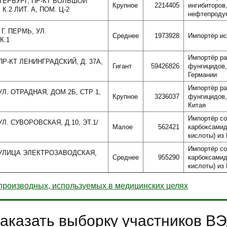
ЕТЕРБУРГ, ПР-КТ БОЛЬШОЙ
Крупное
2214405
ингибиторов
.2 ЛИТ. А, ПОМ. Ц-2
нефтепродук
Г. ПЕРМЬ, УЛ.
Среднее
1973928
Импортёр ис
К.1
Импортёр ра
ПР-КТ ЛЕНИНГРАДСКИЙ, Д. 37А,
Гигант
59426826
фунгицидов,
Германии
Импортёр ра
УЛ. ОТРАДНАЯ, ДОМ 2Б, СТР 1,
Крупное
3236037
фунгицидов,
Китая
Импортёр с
Л. СУВОРОВСКАЯ, Д.10, ЭТ.1/
Малое
562421
карбоксамид
кислоты) из
Импортёр с
, УЛИЦА ЭЛЕКТРОЗАВОДСКАЯ,
Среднее
955290
карбоксамид
кислоты) из
производных, используемых в медицинских целях
аказать выборку участников В