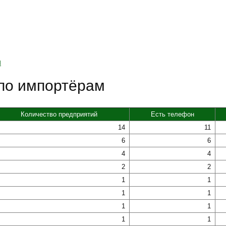
и
 по импортёрам
Количество предприятий
Есть телефон
14
11
6
6
4
4
2
2
1
1
1
1
1
1
1
1