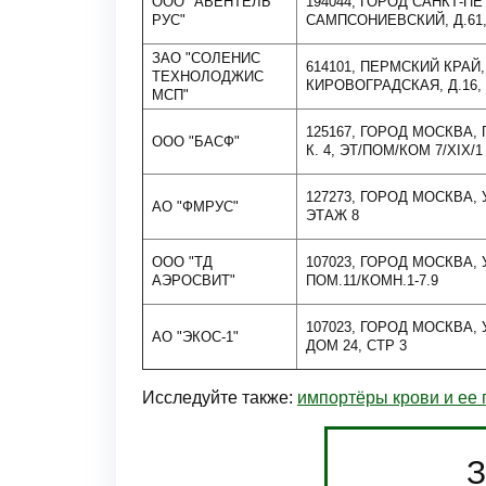
ООО "АВЕНТЕЛЬ
194044, ГОРОД САНКТ-П
РУС"
САМПСОНИЕВСКИЙ, Д.61, К
ЗАО "СОЛЕНИС
614101, ПЕРМСКИЙ КРАЙ, 
ТЕХНОЛОДЖИС
КИРОВОГРАДСКАЯ, Д.16, 
МСП"
125167, ГОРОД МОСКВА, 
ООО "БАСФ"
К. 4, ЭТ/ПОМ/КОМ 7/XIX/1
127273, ГОРОД МОСКВА, 
АО "ФМРУС"
ЭТАЖ 8
ООО "ТД
107023, ГОРОД МОСКВА, У
АЭРОСВИТ"
ПОМ.11/КОМН.1-7.9
107023, ГОРОД МОСКВА
АО "ЭКОС-1"
ДОМ 24, СТР 3
Исследуйте также:
импортёры крови и ее 
З