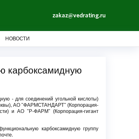
zakaz@vedrating.ru
НОВОСТИ
ю карбоксамидную
ную - для соединений угольной кислоты)
сквы), АО "ФАРМСТАНДАРТ" (Корпорация-
ти) и АО "Р-ФАРМ" (Корпорация-гигант
функциональную карбоксамидную группу
почте.