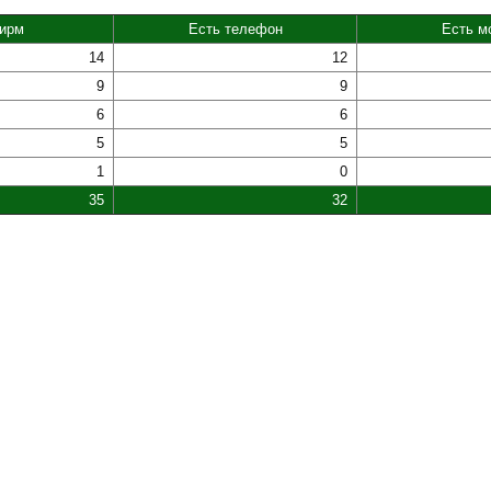
фирм
Есть телефон
Есть м
14
12
9
9
6
6
5
5
1
0
35
32