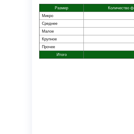
Размер
Количество 
Микро
Среднее
Малое
Крупное
Прочее
Итого