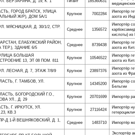
Л. БЕРЗАРИНА, Д. 19, К. 1
Гигант
185360631
медицинских
АСТЬ, ГОРОД БРАТСК, УЛИЦА
Импортёр ге
Крупное
7002284
ЛЬНЫЙ Ж/Р), ДОМ 5А/1
азота из Ин
Импортёр с
Л. МЯСНИЦКАЯ, Д. 30/1/2, СТР.
Среднее
1356572
карбоксамид
кислоты) из
ТАРСТАН, ЕЛАБУЖСКИЙ РАЙОН,
Импортёр ге
Среднее
8739438
 ТЕР.), ЗДАНИЕ 6/5
азота из Кит
, УЛИЦА БОЛЬШАЯ
Импортёр ге
Крупное
10546522
ТРОЕНИЕ 13, ЭТ 08 ПОМ. 811
азота из Кит
Импортёр ге
Л. ЛЕСНАЯ, Д. 7, ЭТАЖ 7/8/9
Крупное
23897376
азота из Фр
АСТЬ, Г. ТАМБОВ, УЛ.
Импортёр со
Крупное
14345200
Бельгии
ЛАСТЬ, БОГОРОДСКИЙ Г.О.,
Крупное
20701699
Импортёр ра
ВА УЛ., Д. 29
ТЬ, Г. ИРКУТСК, УЛ.
Импортёр ну
Крупное
27116424
23, КВ.3
гетероцикли
ПР-Д 1-Й ВЕШНЯКОВСКИЙ, Д. 1,
Среднее
1483710
Импортёр ма
Экспортёр а