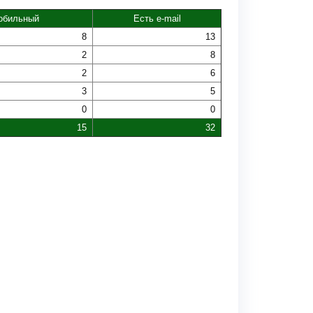
обильный
Есть e-mail
8
13
2
8
2
6
3
5
0
0
15
32