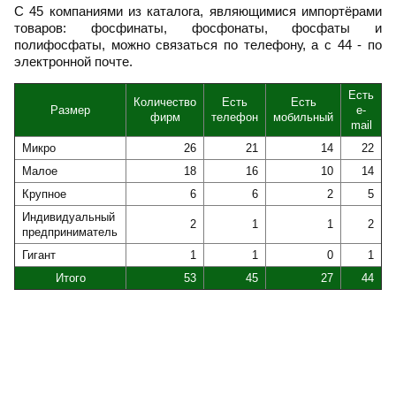
С 45 компаниями из каталога, являющимися импортёрами
товаров: фосфинаты, фосфонаты, фосфаты и
полифосфаты, можно связаться по телефону, а с 44 - по
электронной почте.
Есть
Количество
Есть
Есть
Размер
e-
фирм
телефон
мобильный
mail
Микро
26
21
14
22
Малое
18
16
10
14
Крупное
6
6
2
5
Индивидуальный
2
1
1
2
предприниматель
Гигант
1
1
0
1
Итого
53
45
27
44