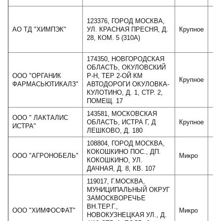
123376, ГОРОД МОСКВА,
АО ТД "ХИМПЭК"
УЛ. КРАСНАЯ ПРЕСНЯ, Д.
Крупное
3
28, КОМ. 5 (310А)
174350, НОВГОРОДСКАЯ
ОБЛАСТЬ, ОКУЛОВСКИЙ
ООО "ОРГАНИК
Р-Н, ТЕР 2-ОЙ КМ
Крупное
3
ФАРМАСЬЮТИКАЛЗ"
АВТОДОРОГИ ОКУЛОВКА-
КУЛОТИНО, Д. 1, СТР. 2,
ПОМЕЩ. 17
143581, МОСКОВСКАЯ
ООО " ЛАКТАЛИС
ОБЛАСТЬ, ИСТРА Г, Д
Крупное
3
ИСТРА"
ЛЕШКОВО, Д. 180
108804, ГОРОД МОСКВА,
КОКОШКИНО ПОС., ДП.
ООО "АГРОНОБЕЛЬ"
Микро
КОКОШКИНО, УЛ.
ДАЧНАЯ, Д. 8, КВ. 107
119017, Г.МОСКВА,
МУНИЦИПАЛЬНЫЙ ОКРУГ
ЗАМОСКВОРЕЧЬЕ
ВН.ТЕР.Г.,
ООО "ХИМФОСФАТ"
Микро
1
НОВОКУЗНЕЦКАЯ УЛ., Д.