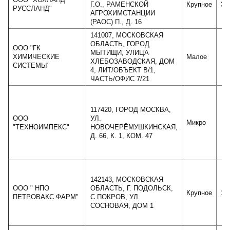
Г.О., РАМЕНСКОЙ
Крупное
30
РУССЛАНД"
АГРОХИМСТАНЦИИ
(РАОС) П., Д. 16
141007, МОСКОВСКАЯ
ОБЛАСТЬ, ГОРОД
ООО "ГК
МЫТИЩИ, УЛИЦА
ХИМИЧЕСКИЕ
Малое
ХЛЕБОЗАВОДСКАЯ, ДОМ
СИСТЕМЫ"
4, ЛИТ/ОБЪЕКТ В/1,
ЧАСТЬ/ОФИС 7/21
117420, ГОРОД МОСКВА,
ООО
УЛ.
Микро
"ТЕХНОИМПЕКС"
НОВОЧЕРЁМУШКИНСКАЯ,
Д. 66, К. 1, КОМ. 47
142143, МОСКОВСКАЯ
ООО " НПО
ОБЛАСТЬ, Г. ПОДОЛЬСК,
Крупное
13
ПЕТРОВАКС ФАРМ"
С ПОКРОВ, УЛ.
СОСНОВАЯ, ДОМ 1