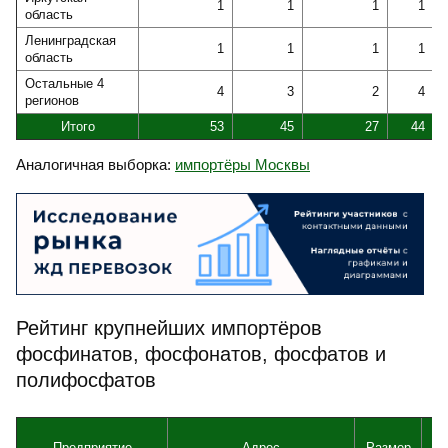
1
1
1
1
область
Ленинградская
1
1
1
1
область
Остальные 4
4
3
2
4
регионов
Итого
53
45
27
44
Аналогичная выборка:
импортёры Москвы
Рейтинг крупнейших импортёров
фосфинатов, фосфонатов, фосфатов и
полифосфатов
Предприятие
Адрес
Размер
Вы