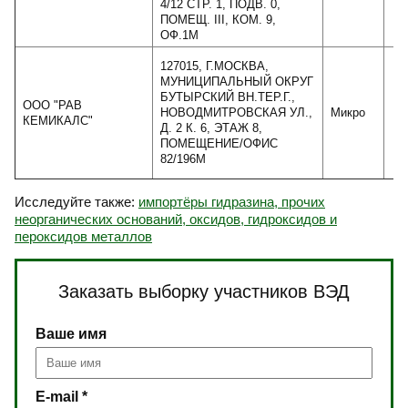
4/12 СТР. 1, ПОДВ. 0,
ПОМЕЩ. III, КОМ. 9,
ОФ.1М
127015, Г.МОСКВА,
МУНИЦИПАЛЬНЫЙ ОКРУГ
БУТЫРСКИЙ ВН.ТЕР.Г.,
ООО "РАВ
НОВОДМИТРОВСКАЯ УЛ.,
Микро
1
КЕМИКАЛС"
Д. 2 К. 6, ЭТАЖ 8,
ПОМЕЩЕНИЕ/ОФИС
82/196М
Исследуйте также:
импортёры гидразина, прочих
неорганических оснований, оксидов, гидроксидов и
пероксидов металлов
Заказать выборку участников ВЭД
Ваше имя
E-mail *