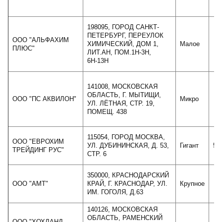
198095, ГОРОД САНКТ-
ПЕТЕРБУРГ, ПЕРЕУЛОК
ООО "АЛЬФАХИМ
ХИМИЧЕСКИЙ, ДОМ 1,
Малое
ПЛЮС"
ЛИТ.АН, ПОМ.1Н-3Н,
6Н-13Н
141008, МОСКОВСКАЯ
ОБЛАСТЬ, Г. МЫТИЩИ,
ООО "ПС АКВИЛОН"
Микро
УЛ. ЛЁТНАЯ, СТР. 19,
ПОМЕЩ. 438
115054, ГОРОД МОСКВА,
ООО "ЕВРОХИМ
УЛ. ДУБИНИНСКАЯ, Д. 53,
Гигант
50
ТРЕЙДИНГ РУС"
СТР. 6
350000, КРАСНОДАРСКИЙ
ООО "АМТ"
КРАЙ, Г. КРАСНОДАР, УЛ.
Крупное
2
ИМ. ГОГОЛЯ, Д.63
140126, МОСКОВСКАЯ
ОБЛАСТЬ, РАМЕНСКИЙ
ООО "ХОХЛАНД