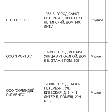
198216, ГОРОД САНКТ-
ПЕТЕРБУРГ, ПРОСПЕКТ
СП ООО "ЕТС"
Крупное
9
ЛЕНИНСКИЙ, ДОМ 140,
ЛИТ.Л
109390, ГОРОД МОСКВА,
ООО "ГРОУТЭК"
УЛИЦА АРТЮХИНОЙ, ДОМ
Малое
1
6 Б, ЭТАЖ 6 ПОМ. 609
196084, ГОРОД САНКТ-
ПЕТЕРБУРГ, УЛ.
ООО "ХОЛЛИДЕЙ
КИЕВСКАЯ, Д. 6, К. 1
Малое
ПИГМЕНТС"
ЛИТЕР Б, ПОМЕЩ. 20Н
К.16