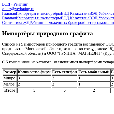
ВЭД - Рейтинг
zakaz@vedrating.ru
Главная
Импортёры и экспортёры
ВЭД Казахстана
ВЭД Узбекист
Главная
Импортёры и экспортёры
ВЭД Казахстана
ВЭД Узбекист
Статистика ЖД
Рейтинг таможенных брокеров
Реестр таможенн
Импортёры природного графита
Список из 5 импортёров природного графита возглавляют 
предприятие Московской области, количество сотрудников: 18
Свердловской области) и ООО "ГРУППА "МАГНЕЗИТ" (Крупное 
С 5 компаниями из каталога, являющимися импортёрами товаров
Размер
Количество фирм
Есть телефон
Есть мобильный
Е
Микро
3
3
1
3
Малое
2
2
1
2
Итого
5
5
2