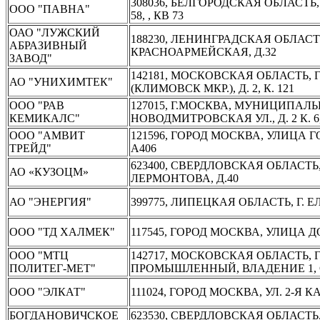
308036, БЕЛГОРОДСКАЯ ОБЛАСТЬ
ООО "ПАВНА"
58, , КВ 73
ОАО "ЛУЖСКИЙ
188230, ЛЕНИНГРАДСКАЯ ОБЛАСТЬ,
АБРАЗИВНЫЙ
КРАСНОАРМЕЙСКАЯ, Д.32
ЗАВОД"
142181, МОСКОВСКАЯ ОБЛАСТЬ, Г
АО "УНИХИМТЕК"
(КЛИМОВСК МКР.), Д. 2, К. 121
ООО "РАВ
127015, Г.МОСКВА, МУНИЦИПАЛЬ
КЕМИКАЛС"
НОВОДМИТРОВСКАЯ УЛ., Д. 2 К. 
ООО "АМВИТ
121596, ГОРОД МОСКВА, УЛИЦА Г
ТРЕЙД"
А406
623400, СВЕРДЛОВСКАЯ ОБЛАСТЬ,
АО «КУЗОЦМ»
ЛЕРМОНТОВА, Д.40
АО "ЭНЕРГИЯ"
399775, ЛИПЕЦКАЯ ОБЛАСТЬ, Г. Е
ООО "ТД ХАЛМЕК"
117545, ГОРОД МОСКВА, УЛИЦА 
ООО "МТЦ
142717, МОСКОВСКАЯ ОБЛАСТЬ, 
ПОЛИТЕГ-МЕТ"
ПРОМЫШЛЕННЫЙ, ВЛАДЕНИЕ 1, С
ООО "ЭЛКАТ"
111024, ГОРОД МОСКВА, УЛ. 2-Я К
БОГДАНОВИЧСКОЕ
623530, СВЕРДЛОВСКАЯ ОБЛАСТЬ,