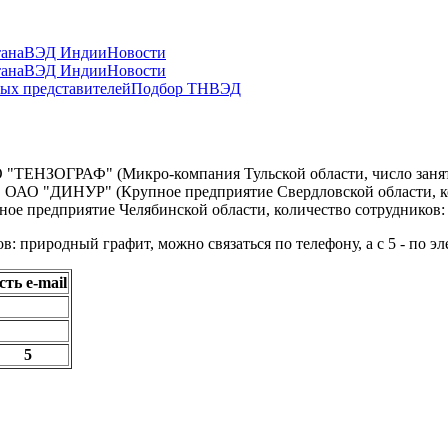
ана
ВЭД Индии
Новости
ана
ВЭД Индии
Новости
ых представителей
Подбор ТНВЭД
ООО "ТЕНЗОГРАФ" (Микро-компания Тульской области, число
), ОАО "ДИНУР" (Крупное предприятие Свердловской области, к
предприятие Челябинской области, количество сотрудников: 
: природный графит, можно связаться по телефону, а с 5 - по эл
сть e-mail
5