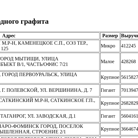
дного графита
Адрес
Размер
Выруч
.Р-Н, КАМЕНЕЦКОЕ С.П., ОЭЗ ТЕР.,
Микро
412245
 125
 ГОРОД МЫТИЩИ, УЛИЦА
Малое
428268
ЪЕКТ В/1, ЧАСТЬ/ОФИС 7/21
, ГОРОД ПЕРВОУРАЛЬСК, УЛИЦА
Крупное
561582
 Г. ПОЛЕВСКОЙ, УЛ. ВЕРШИНИНА, Д. 7
Гигант
701394
САТКИНСКИЙ М.Р-Н, САТКИНСКОЕ Г.П.,
Крупное
268282
 ТАГАНРОГ, УЛ. ЗАВОДСКАЯ, Д.1
Гигант
560416
 НАРО-ФОМИНСК ГОРОД, ПОСЕЛОК
Крупное
366467
ЫШЛЕННАЯ, СТРОЕНИЕ 2/1