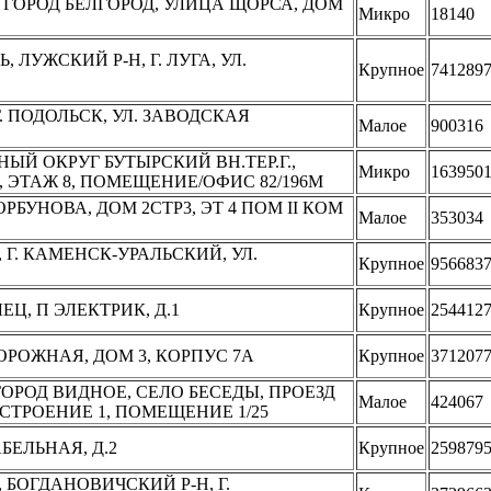
, ГОРОД БЕЛГОРОД, УЛИЦА ЩОРСА, ДОМ
Микро
18140
 ЛУЖСКИЙ Р-Н, Г. ЛУГА, УЛ.
Крупное
741289
. ПОДОЛЬСК, УЛ. ЗАВОДСКАЯ
Малое
900316
НЫЙ ОКРУГ БУТЫРСКИЙ ВН.ТЕР.Г.,
Микро
163950
6, ЭТАЖ 8, ПОМЕЩЕНИЕ/ОФИС 82/196М
ОРБУНОВА, ДОМ 2СТР3, ЭТ 4 ПОМ II КОМ
Малое
353034
 Г. КАМЕНСК-УРАЛЬСКИЙ, УЛ.
Крупное
956683
ЛЕЦ, П ЭЛЕКТРИК, Д.1
Крупное
254412
ДОРОЖНАЯ, ДОМ 3, КОРПУС 7А
Крупное
371207
ГОРОД ВИДНОЕ, СЕЛО БЕСЕДЫ, ПРОЕЗД
Малое
424067
ТРОЕНИЕ 1, ПОМЕЩЕНИЕ 1/25
АБЕЛЬНАЯ, Д.2
Крупное
259879
 БОГДАНОВИЧСКИЙ Р-Н, Г.