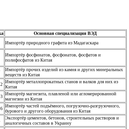
ка
Основная специализация ВЭД
Импортёр природного графита из Мадагаскара
Импортёр фосфинатов, фосфонатов, фосфатов и
полифосфатов из Китая
Импортёр прочих изделий из камня и других минеральных
7
веществ из Китая
Импортёр металлопрокатных станов и валков для них из
72
Китая
Импортёр магнезита, плавленой или агломерированной
93
магнезии из Китая
Импортёр частей подъёмного, погрузочно-разгрузочного,
16
бурового и другого оборудования из Китая
Экспортёр цементов, бетонов, строительных растворов и
4
аналогичных составов в Украину