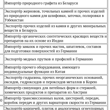
Импортёр природного графита из Беларуси
Экспортёр жерновов, точильных камней и прочих изделий
7
из природного камня для шлифовки, заточки, полировки в
Узбекистан
Экспортёр прочих изделий из камня и других минеральных
веществ в Беларусь
Импортёр органических синтетических красящих веществ и
1
препаратов на их основе из Индии
Импортёр замазок и прочих мастик, шпатлевок, составов
для подготовки поверхностей из Германии
7
Экспортёр медных прутков и профилей в Германию
Импортёр прочего оборудования, имеющего
7
индивидуальные функции из Китая
Экспортёр гидразина, прочих неорганических оснований,
7
оксидов, гидроксидов и пероксидов металлов в Корею
Импортёр связующих для литейных форм и стержней,
химических продуктов и препаратов из Австрии
Импортёр трансмиссионных валов, шестерней, передач,
50
коробок передач и других вариаторов скорости из Германии
Экспортёр кирпичей, плиток и аналогичных огнеупорных